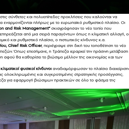
 στις σύνθετες και πολυεπίπεδες προκλήσεις που καλούνται να
να εναρμονίζονται πλήρως με το ευρωπαϊκό ρυθμιστικό πλαίσιο. Οι
tion and Risk Management”
σκιαγράφησαν το νέο τοπίο που
επηρεάζεται από μια σειρά παραγόντων όπως η κλιματική αλλαγή, ο
ομικό και ρυθμιστικό πλαίσιο, ο πιστωτικός κίνδυνος κ.α.
ου, Chief Risk Officer
, περιέγραψε στη δική του τοποθέτηση το νέο
πεζών. Όπως επεσήμανε, η Τράπεζα ιεραρχεί την πράσινη μετάβασ
η αφού θα καθορίσει το βιώσιμο μέλλον της οικονομίας και των
ι
κλιματικοί φυσικοί κίνδυνοι
αναδιαμόρφωσαν το πλαίσιο διαχείριση
ιας ολοκληρωμένης και συγκροτημένης στρατηγικής προσέγγισης,
εζα για εφαρμογή βιώσιμων πρακτικών σε όλο το φάσμα της