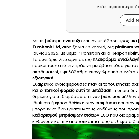
Δείτε περισσότερα 
Add N
Με τη
βιώσιμη
ανάπτυξη
και την μετάβαση προς μια
Eurobank Ltd
, στήριξε για 3η χρονιά, ως
platinum χ
Ιουνίου 2026, με θέμα: “Transition as a Responsibility
Το συνέδριο λειτούργησε ως
πλατφόρμα ανταλλαγ
προκύπτουν από την πράσινη μετάβαση τόσο για τον ι
ακαδημαϊκοί, υψηλόβαθμα επαγγελματικά στελέχη κα
εξωτερικό
.
Εξαιρετικά ενδιαφέρουσες ήταν οι τοποθετήσεις σχε
και οι τοπικοί φορείς αυτή τη μετάβαση
, η οποία δεν
θεμέλιο για τη διαμόρφωση ενός βιώσιμου μέλλοντ
Ιδιαίτερη έμφαση δόθηκε στην
ετοιμότητα
και στην
π
μπορούν να διαχειριστούν τους κινδύνους που προκ
καθορισμού μετρήσιμων στόχων ESG
που διαδραματ
κινδύνους και την αποδοτικότητά τους σε θέματα βι