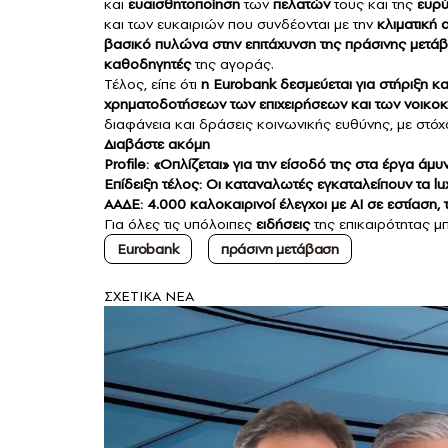
και
ευαισθητοποίηση
των
πελατών
τους και της
ευρύ
και των ευκαιριών που συνδέονται με την
κλιματική
βασικό πυλώνα στην επιτάχυνση της πράσινης μετά
καθοδηγητές
της αγοράς.
Τέλος, είπε ότι
η Eurobank δεσμεύεται για στήριξη κ
χρηματοδοτήσεων των επιχειρήσεων και των νοικο
διαφάνεια και δράσεις κοινωνικής ευθύνης, με στό
Διαβάστε ακόμη
Profile: «Οπλίζεται» για την είσοδό της στα έργα ά
Επίδειξη τέλος: Οι καταναλωτές εγκαταλείπουν τα lux
ΑΑΔΕ: 4.000 καλοκαιρινοί έλεγχοι με ΑΙ σε εστίαση,
Για όλες τις υπόλοιπες
ειδήσεις
της επικαιρότητας μπ
Eurobank
πράσινη μετάβαση
ΣXETIKA NEA