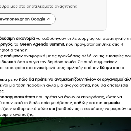
άρθρα μας στα αποτελέσματα αναζήτησης
ewmoney.gr on Google
βιώσιμη
οικονομία
να καθοδηγούν τη λειτουργίας και στρατηγικής τη
ορηγός
, το
Green Agenda Summit
, που πραγματοποιήθηκε στις 4
 (not a trend)”.
ής απόψεων
αναφορικά με τις προκλήσεις αλλά και τις ευκαιρίες πο
διωτικό όσο και για τον δημόσιο τομέα. Σε αυτό συμμετείχαν
ι κορυφαίοι στο αντικείμενό τους ομιλητές από την
Κύπρο
και το
τικά με το
πώς θα πρέπει να αντιμετωπίζουν πλέον οι οργανισμοί αλ
 είναι μια τάση παροδική αλλά μια αναγκαιότητα, που θα αποτελέσει
ος.
ροσαρμοστικότητα
που πρέπει να έχουν οι επιχειρήσεις, ώστε να
ύπτουν κατά τη διαδικασία μετάβασης, καθώς και στη
σημασία
ίζουν καθοριστικό ρόλο και βοηθούν τις επιχειρήσεις να μετρούν τ
ώσιμης ανάπτυξης.