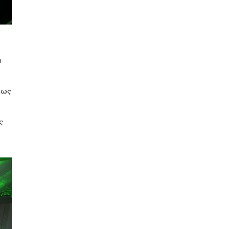
ι
η ως
ς