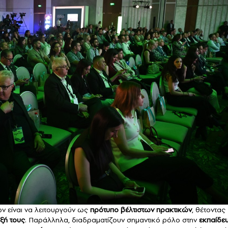
ν είναι να λειτουργούν ως
πρότυπο βέλτιστων πρακτικών
, θέτοντας
ξή τους
. Παράλληλα, διαδραματίζουν σημαντικό ρόλο στην
εκπαίδε