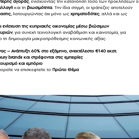
τερης αγοράς
, ενισχύοντας την κατανόηση τόσο των προκλήσεων 
αλλαγή
και τη
βιωσιμότητα
. Την ίδια στιγμή, οι τράπεζες αποτελούν
βασης,
λειτουργώντας όχι μόνο ως
χρηματοδότες
, αλλά και ως
αι ενίσχυση της κυπριακής οικονομίας μέσω βιώσιμων
κυριών
, για συνεχή τεχνολογική αναβάθμιση και καινοτομία, για
χο τη δημιουργία μακροπρόθεσμης κοινωνικής αξίας.
μυνας – Ανάπτυξη 60% στο εξάμηνο, ανεκτέλεστο €140 εκατ.
ury brands και στρέφονται στις εμπειρίες
 τουρισμό και εμπόριο
ορείτε να επισκεφτείτε το
Πρώτο Θέμα