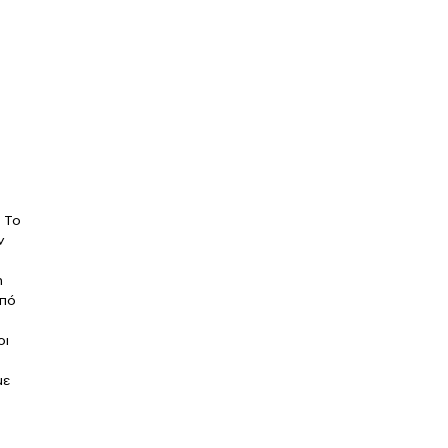
 Το
ν
η
από
οι
με