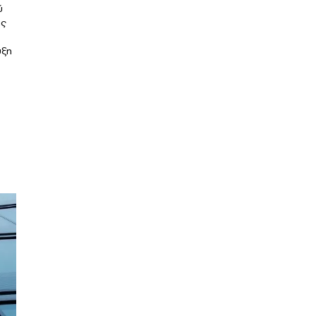
ύ
ας
υξη