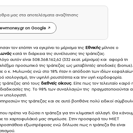
άρθρα μας στα αποτελέσματα αναζήτησης
ewmoney.gr on Google
σαν τον επόπτη να εγκρίνει το μέρισμα της
Εθνικής
μίλησε ο
λωνάς
κατά τη διάρκεια της συνέλευσης της τράπεζας.
όγο αυτόν είναι 508.368.162,62 (332 εκατ. μέρισμα) και αφορά τη
πιλέξιμο προσωπικό της τράπεζας ως μεταβλητές αποδοχές (bonus).
ίπε ο κ. Μυλωνάς ενώ στο 18% ήταν η απόδοση των ιδίων κεφαλαίω
ρό ισολογισμό, την υψηλή ρευστότητα και την υγιή κερδοφορία.
ς τράπεζας από τους
διεθνείς οίκους.
Είπε πως τον τελευταίο καιρό 
ς διαδικασίες της. Το 98% των συναλλαγών της πραγματοποιούνται 
ον υπολογιστή.
υπηρεσιών της τράπεζας και σε αυτό βοηθάνε πολύ ειδικοί σύμβουλ
που πρέπει να δώσει η τράπεζα για την κλιματική αλλαγή. Θα κάνου
ι με το χαρτοφυλάκιό μας σημείωσε. Στην προσφορά του ΜΙΕΤ
προσπάθεια εξωστρέφειας ενώ δήλωσε πως η τράπεζα θα είναι
ατισμού.