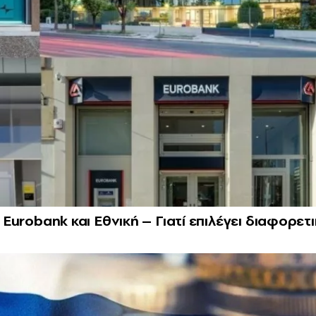
, Eurobank και Εθνική – Γιατί επιλέγει διαφορετ