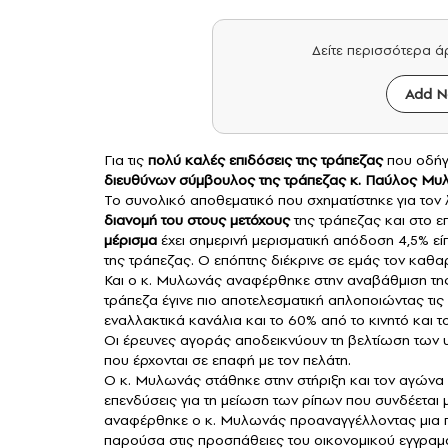
Δείτε περισσότερα 
Add N
Για τις
πολύ καλές επιδόσεις της τράπεζας
που οδήγη
διευθύνων σύμβουλος της τράπεζας κ.
Παύλος Μυ
Το συνολικό αποθεματικό που σχηματίστηκε για τον λ
διανομή του στους μετόχους
της τράπεζας και στο ε
μέρισμα
έχει σημερινή μερισματική απόδοση 4,5% ε
της τράπεζας. Ο επόπτης διέκρινε σε εμάς τον καθα
Και ο κ. Μυλωνάς αναφέρθηκε στην αναβάθμιση τη
τράπεζα έγινε πιο αποτελεσματική απλοποιώντας τι
εναλλακτικά κανάλια και το 60% από το κινητό και τ
Οι έρευνες αγοράς αποδεικνύουν τη βελτίωση των 
που έρχονται σε επαφή με τον πελάτη.
Ο κ. Μυλωνάς στάθηκε στην στήριξη και τον αγώνα 
επενδύσεις για τη μείωση των ρίπων που συνδέετα
αναφέρθηκε ο κ. Μυλωνάς προαναγγέλλοντας μια 
παρούσα στις προσπάθειες του οικονομικού εγγραμ