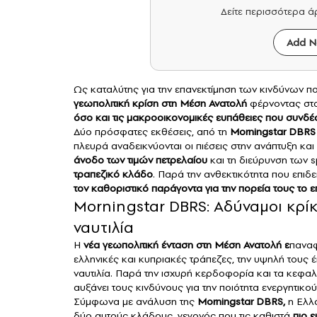
Δείτε περισσότερα 
Add N
Ως καταλύτης για την επανεκτίμηση των κινδύνων πο
γεωπολιτική κρίση στη Μέση Ανατολή
φέρνοντας στ
όσο και τις μακροοικονομικές ευπάθειες που συνδέον
Δύο πρόσφατες εκθέσεις, από τη
Morningstar DBRS
πλευρά αναδεικνύονται οι πιέσεις στην ανάπτυξη και 
άνοδο των τιμών πετρελαίου
και τη διεύρυνση των s
τραπεζικό κλάδο
. Παρά την ανθεκτικότητα που επιδε
τον καθοριστικό παράγοντα για την πορεία τους το 
Morningstar DBRS: Αδύναμοι κρίκο
ναυτιλία
Η
νέα γεωπολιτική ένταση στη Μέση Ανατολή ε
παναφ
ελληνικές και κυπριακές τράπεζες, την υψηλή τους 
ναυτιλία. Παρά την ισχυρή κερδοφορία και τα κεφα
αυξάνει τους κινδύνους για την ποιότητα ενεργητικού
Σύμφωνα με ανάλυση της
Morningstar DBRS,
η Ελλά
δύο αυτούς κλάδους, γεγονός που τις καθιστά
πιο ε