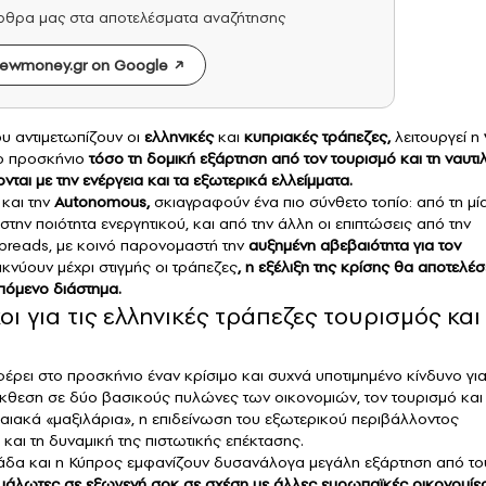
άρθρα μας στα αποτελέσματα αναζήτησης
ewmoney.gr on Google
υ αντιμετωπίζουν οι
ελληνικές
και
κυπριακές τράπεζες,
λειτουργεί η
ο προσκήνιο
τόσο τη δομική εξάρτηση από τον τουρισμό και τη ναυτι
ται με την ενέργεια και τα εξωτερικά ελλείμματα.
και την
Autonomous,
σκιαγραφούν ένα πιο σύνθετο τοπίο: από τη μί
στην ποιότητα ενεργητικού, και από την άλλη οι επιπτώσεις από την
preads, με κοινό παρονομαστή την
αυξημένη αβεβαιότητα για τον
ικνύουν μέχρι στιγμής οι τράπεζες
, η εξέλιξη της κρίσης θα αποτελέσ
επόμενο διάστημα.
ι για τις ελληνικές τράπεζες τουρισμός και
έρει στο προσκήνιο έναν κρίσιμο και συχνά υποτιμημένο κίνδυνο για
έκθεση σε δύο βασικούς πυλώνες των οικονομιών, τον τουρισμό και 
λαιακά «μαξιλάρια», η επιδείνωση του εξωτερικού περιβάλλοντος
 και τη δυναμική της πιστωτικής επέκτασης.
δα και η Κύπρος εμφανίζουν δυσανάλογα μεγάλη εξάρτηση από το
υάλωτες σε εξωγενή σοκ σε σχέση με άλλες ευρωπαϊκές οικονομίες