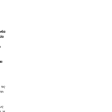
νέα
λία
α
ει
 τις
τη
υς
.
Η