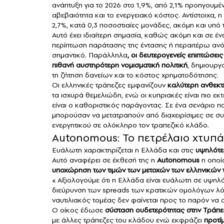
ανάπτυξη για το 2026 στο 1,9%, από 2,1% προηγουμ
αβεβαιότητα και το ενεργειακό κόστος. Αντίστοιχα, η
2,7%, κατά 0,3 ποσοστιαίες μονάδες, ακόμη και υπό τ
Αυτό έχει ιδιαίτερη σημασία, καθώς ακόμη και σε έν
περίπτωση παράτασης της έντασης ή περαιτέρω ανό
σημαντικό. Παράλληλα
, οι δευτερογενείς επιπτώσει
πιθανή αυστηρότερη νομισματική πολιτική
, δημιουργ
τη ζήτηση δανείων και το κόστος χρηματοδότησης.
Οι ελληνικές τράπεζες εμφανίζουν
καλύτερη ανθεκτ
τα ισχυρά θεμελιώδη, ενώ οι κυπριακές είναι πιο ε
είναι ο καθοριστικός παράγοντας. Σε ένα σενάριο πα
μπορούσαν να μετατραπούν από διαχειρίσιμες σε συ
ενεργητικού σε ολόκληρο τον τραπεζικό κλάδο.
Autonomous: Το πετρέλαιο χτυπά 
Ευάλωτη χαρακτηρίζεται η Ελλάδα και στις
υψηλότερ
Αυτό αναφέρει σε έκθεσή της η
Autonomous
η οποί
υποχώρηση των τιμών των μετοχών των ελληνικών 
« Αξιολογούμε ότι η Ελλάδα είναι ευάλωτη σε υψηλό
διεύρυνση των spreads των κρατικών ομολόγων λό
ναυτιλιακός τομέας δεν φαίνεται προς το παρόν να 
Ο οίκος έδωσε
σύσταση ουδετερότητας στην Τράπε
με άλλες τράπεζες του κλάδου ενώ εκφράζει
προτίμ