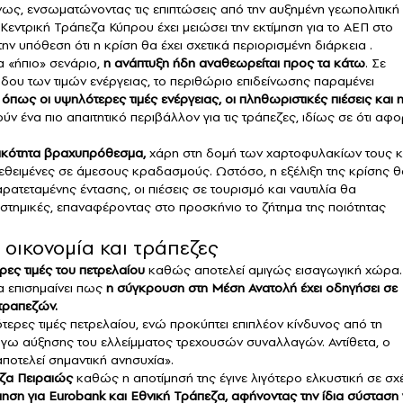
ένως, ενσωματώνοντας τις επιπτώσεις από την αυξημένη γεωπολιτική
 Κεντρική Τράπεζα Κύπρου έχει μειώσει την εκτίμηση για το ΑΕΠ στο
ην υπόθεση ότι η κρίση θα έχει σχετικά περιορισμένη διάρκεια .
α «ήπιο» σενάριο,
η ανάπτυξη ήδη αναθεωρείται προς τα κάτω
. Σε
δου των τιμών ενέργειας, το περιθώριο επιδείνωσης παραμένει
ς όπως οι υψηλότερες τιμές ενέργειας, οι πληθωριστικές πιέσεις και 
ούν ένα πιο απαιτητικό περιβάλλον για τις τράπεζες, ιδίως σε ότι αφ
ικότητα βραχυπρόθεσμα,
χάρη στη δομή των χαρτοφυλακίων τους κ
κτεθειμένες σε άμεσους κραδασμούς. Ωστόσο, η εξέλιξη της κρίσης 
ρατεταμένης έντασης, οι πιέσεις σε τουρισμό και ναυτιλία θα
στημικές, επαναφέροντας στο προσκήνιο το ζήτημα της ποιότητας
οικονομία και τράπεζες
ες τιμές του πετρελαίου
καθώς αποτελεί αμιγώς εισαγωγική χώρα.
α επισημαίνει πως
η σύγκρουση στη Μέση Ανατολή έχει οδηγήσει σε
τραπεζών.
τερες τιμές πετρελαίου, ενώ προκύπτει επιπλέον κίνδυνος από τη
γω αύξησης του ελλείμματος τρεχουσών συναλλαγών. Αντίθετα, ο
αποτελεί σημαντική ανησυχία».
ζα Πειραιώς
καθώς η αποτίμησή της έγινε λιγότερο ελκυστική σε σχ
ηση για Eurobank και Εθνική Τράπεζα, αφήνοντας την ίδια σύσταση 