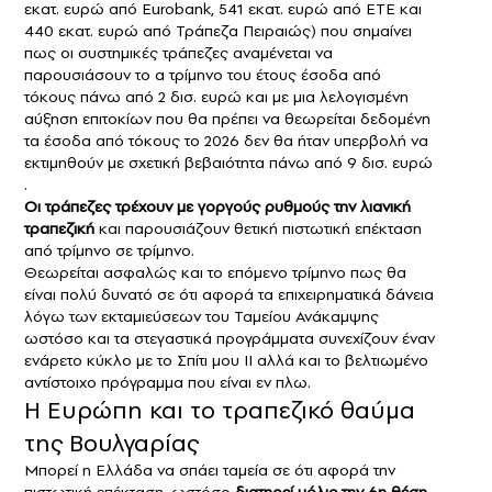
εκατ. ευρώ από Eurobank, 541 εκατ. ευρώ από ΕΤΕ και
440 εκατ. ευρώ από Τράπεζα Πειραιώς) που σημαίνει
πως οι συστημικές τράπεζες αναμένεται να
παρουσιάσουν το α τρίμηνο του έτους έσοδα από
τόκους πάνω από 2 δισ. ευρώ και με μια λελογισμένη
αύξηση επιτοκίων που θα πρέπει να θεωρείται δεδομένη
τα έσοδα από τόκους το 2026 δεν θα ήταν υπερβολή να
εκτιμηθούν με σχετική βεβαιότητα πάνω από 9 δισ. ευρώ
.
Οι τράπεζες τρέχουν με γοργούς ρυθμούς την λιανική
τραπεζική
και παρουσιάζουν θετική πιστωτική επέκταση
από τρίμηνο σε τρίμηνο.
Θεωρείται ασφαλώς και το επόμενο τρίμηνο πως θα
είναι πολύ δυνατό σε ότι αφορά τα επιχειρηματικά δάνεια
λόγω των εκταμιεύσεων του Ταμείου Ανάκαμψης
ωστόσο και τα στεγαστικά προγράμματα συνεχίζουν έναν
ενάρετο κύκλο με το Σπίτι μου ΙΙ αλλά και το βελτιωμένο
αντίστοιχο πρόγραμμα που είναι εν πλω.
Η Ευρώπη και το τραπεζικό θαύμα
της Βουλγαρίας
Μπορεί η Ελλάδα να σπάει ταμεία σε ότι αφορά την