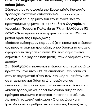
ετήσια βάση.
Σύμφωνα με τα
στοιχεία της Ευρωπαϊκής Κεντρικής
Τράπεζας
πιστωτική επέκταση
16% παρουσιάζει η
Βουλγαρία
το α’ τρίμηνο του έτους έναντι 15% το
προηγούμενο τρίμηνο και ακολουθεί η
Ουγγαρία, η
Κροατία, η Τσεχία, η Πολωνία με 7% , η Ελλάδα με 5%
έναντι 6%
το προηγούμενο τρίμηνο και έναντι 3% του
μέσου όρου της Ευρωζώνης.
Ιδιαίτερο ενδιαφέρον παρουσιάζει η πιστωτική επέκταση
ως προς τη λιανική τραπεζική, όπου βασικά τα στοιχεία
αφορούν τη στεγαστική πίστη. Και εδώ σημειώνεται
σημαντική διαφοροποίηση μεταξύ των δεδομένων των
χωρών.
Στη
Βουλγαρία
η πιστωτική επέκταση στο retail κατά το
πρώτο τρίμηνο ήταν 21% σε ετησιοποιημένη βάση και
στην επιχειρηματική πίστη 10%. Στη χώρα μας ήταν 10%
σε επιχειρηματική βάση ενώ σημειώνεται σε
ετησιοποιημένη βάση αρνητική πιστωτική επέκταση στη
λιανική τραπεζική 3% παρά την ισχυρή αύξηση που
πράγματι σημειώνει η στεγαστική πίστη το α τρίμηνο.
Αρνητική
πιστωτική επέκταση
4% σημειώνει και η
Ιρλανδία ενώ οι ρυθμοί στο σύνολο της Ευρωζώνης