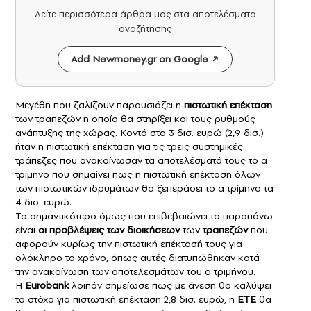
Δείτε περισσότερα άρθρα μας στα αποτελέσματα
αναζήτησης
Add Newmoney.gr on Google
Μεγέθη που ζαλίζουν παρουσιάζει η
πιστωτική επέκταση
των τραπεζών η οποία θα στηρίξει και τους ρυθμούς
ανάπτυξης της χώρας. Κοντά στα 3 δισ. ευρώ (2,9 δισ.)
ήταν η πιστωτική επέκταση για τις τρεις συστημικές
τράπεζες που ανακοίνωσαν τα αποτελέσματά τους το α
τρίμηνο που σημαίνει πως η πιστωτική επέκταση όλων
των πιστωτικών ιδρυμάτων θα ξεπεράσει το α τρίμηνο τα
4 δισ. ευρώ.
Το σημαντικότερο όμως που επιβεβαιώνει τα παραπάνω
είναι
οι προβλέψεις των διοικήσεων
των
τραπεζών
που
αφορούν κυρίως την πιστωτική επέκτασή τους για
ολόκληρο το χρόνο, όπως αυτές διατυπώθηκαν κατά
την ανακοίνωση των αποτελεσμάτων του α τριμήνου.
H
Eurobank
λοιπόν σημείωσε πως με άνεση θα καλύψει
το στόχο για πιστωτική επέκταση 2,8 δισ. ευρώ, η
ΕΤΕ
θα