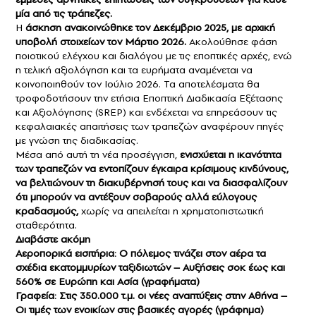
μία από τις τράπεζες.
Η
άσκηση ανακοινώθηκε τον Δεκέμβριο 2025, με αρχική
υποβολή στοιχείων τον Μάρτιο 2026.
Ακολούθησε φάση
ποιοτικού ελέγχου και διαλόγου με τις εποπτικές αρχές, ενώ
η τελική αξιολόγηση και τα ευρήματα αναμένεται να
κοινοποιηθούν τον Ιούλιο 2026. Τα αποτελέσματα θα
τροφοδοτήσουν την ετήσια Εποπτική Διαδικασία Εξέτασης
και Αξιολόγησης (SREP) και ενδέχεται να επηρεάσουν τις
κεφαλαιακές απαιτήσεις των τραπεζών αναφέρουν πηγές
με γνώση της διαδικασίας.
Μέσα από αυτή τη νέα προσέγγιση,
ενισχύεται η ικανότητα
των τραπεζών να εντοπίζουν έγκαιρα κρίσιμους κινδύνους,
να βελτιώνουν τη διακυβέρνησή τους και να διασφαλίζουν
ότι μπορούν να αντέξουν σοβαρούς αλλά εύλογους
κραδασμούς,
χωρίς να απειλείται η χρηματοπιστωτική
σταθερότητα.
Διαβάστε ακόμη
Αεροπορικά εισιτήρια: Ο πόλεμος τινάζει στον αέρα τα
σχέδια εκατομμυρίων ταξιδιωτών – Αυξήσεις σοκ έως και
560% σε Ευρώπη και Ασία (γραφήματα)
Γραφεία: Στις 350.000 τ.μ. οι νέες αναπτύξεις στην Αθήνα –
Οι τιμές των ενοικίων στις βασικές αγορές (γράφημα)