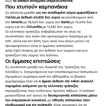
πως
τα σχετικά ανοίγματα υπερκαλύπτονται.
Που χτυπούν καμπανάκια
Σε απόλυτα μεγέθη
ως πιο εκτεθειμένη χώρα εμφανίζεται η
Γαλλία με έκθεση 60,825 δισ. ευρώ
ακολουθούμενη από
την
Ισπανία
με 18,563 δισ. ευρώ την
Ιταλία
με 13,696 δισ.
ευρώ και την
Ολλανδία
με 12,581 δισ. ευρώ.
Οι ελληνικές τράπεζες επιβεβαίωσαν σε όλες τις
συναντήσεις που είχαν στο προηγούμενο διάστημα με το
IMF, αλλά και τον SSM, πως αυτό που έχουν μόνον να
προσμετρήσουν είναι οι έμμεσες επιπτώσεις.
Δείτε
ΕΔΩ
πίνακες με την έκθεση των χωρών και των
τραπεζών στις χώρες του Κόλπου.
Οι έμμεσες επιπτώσεις
Σε συνάντηση μεταξύ του διοικητή της Τράπεζας της
Ελλάδος κ. Στουρνάρα και των εποπτευόμενων πιστωτικών
ιδρυμάτων νωρίτερα αυτή την εβδομάδα, το βασικό
συμπέρασμα ήταν ότι
η άμεση έκθεση στη Μέση Ανατολή
παραμένει ασήμαντη για τις ελληνικές τράπεζες
περιορίζοντας τους κινδύνους πρώτης τάξεως. Η εστίαση
μετατοπίζεται αντ’ αυτού σε
δευτερογενείς επιπτώσεις μέσω
του ενεργειακού καναλιού
, με
πιθανές επιπτώσεις στον
πληθωρισμό και την ανάπτυξη
. Είναι σημαντικό ότι τα