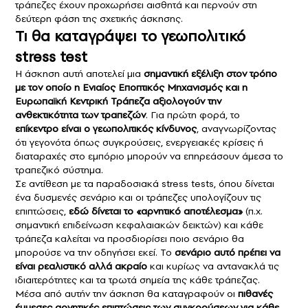
τράπεζες έχουν προχωρήσει αισθητά και περνούν στη
δεύτερη φάση της σχετικής άσκησης.
Τι θα καταγράψει το γεωπολιτικό
stress test
Η άσκηση αυτή αποτελεί μια
σημαντική εξέλιξη στον τρόπο
με τον οποίο η Ενιαίος Εποπτικός Μηχανισμός και η
Ευρωπαϊκή Κεντρική Τράπεζα αξιολογούν την
ανθεκτικότητα των τραπεζών
. Για πρώτη φορά, το
επίκεντρο είναι ο γεωπολιτικός κίνδυνος
, αναγνωρίζοντας
ότι γεγονότα όπως συγκρούσεις, ενεργειακές κρίσεις ή
διαταραχές στο εμπόριο μπορούν να επηρεάσουν άμεσα το
τραπεζικό σύστημα.
Σε αντίθεση με τα παραδοσιακά stress tests, όπου δίνεται
ένα δυσμενές σενάριο και οι τράπεζες υπολογίζουν τις
επιπτώσεις,
εδώ δίνεται το «αρνητικό αποτέλεσμα»
(π.χ.
σημαντική επιδείνωση κεφαλαιακών δεικτών) και κάθε
τράπεζα καλείται να προσδιορίσει ποιο σενάριο θα
μπορούσε να την οδηγήσει εκεί. Το
σενάριο αυτό πρέπει να
είναι ρεαλιστικό αλλά ακραίο
και κυρίως να αντανακλά τις
ιδιαιτερότητες και τα τρωτά σημεία της κάθε τράπεζας.
Μέσα από αυτήν την άσκηση θα καταγραφούν οι
πιθανές
έμμεσες αρνητικές επιπτώσεις των συγκρούσεων για κάθε