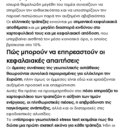
ισχυρά θεμελιώδη μεγέθη του τομέα συνεχίζουν να
στηρίζουν την ανθεκτικότητα και να υποστηρίζουν την
παροχή πιστώσεων παρά την αυξημένη αβεβαιότητα.
Oι
ελληνικές τράπεζες
κινούνται με
σημαντικά κεφαλαιακά
αποθέματα
και με
μεγάλη διασπορά κινδύνου στο
χαρτοφυλάκιό τους και με κεφαλαιακή απόδοση
, που
υπερβαίνει αισθητά τον μέσο κοινοτικό όρο, ο οποίος
βρίσκεται στο 10%.
Πώς μπορούν να επηρεαστούν οι
κεφαλαιακές απαιτήσεις
Οι
άμεσες συνέπειες της γεωπολιτικής αστάθειας
θεωρούνται συνολικά περιορισμένες για ολόκληρη την
Ευρώπη
, πλην όμως οι έμμεσες είναι εδώ και χρειάζονται
αυξημένη προσοχή και επαγρύπνηση.
Αυτές θα πρέπει να προσμετρηθούν στο
πόσο επηρεάζει το
χαρτοφυλάκιο των τραπεζών η αύξηση των τιμών
ενέργειας, οι πληθωριστικές πιέσεις, η επιβράδυνση της
παγκόσμιας ανάπτυξης,
αλλά και οι διαταραχές στις
εφοδιαστικές αλυσίδες.
Το α
ντίστροφο γεωπολιτικό stress test εκτιμάται πως θα
δώσει μια πρώτη σχετική εικόνα για κάθε τράπεζα.
Ήδη οι