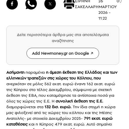
ΕΙΡΗΝΗ
26
0
ΣΑΚΕΛΛΑΡΗ
ΜΑΡΤΙΟΥ
2026 -
11:22
Δείτε περισσότερα άρθρα μας στα αποτελέσματα
αναζήτησης
Add Newmoney.gr on Google
Ασήμαντη
παραμένει
η άμεση έκθεση της Ελλάδας και των
ελληνικών τραπεζών
στις χώρες του Κόλπου, που
ανερχόταν σε μόλις 562 εκατ. ευρώ έναντι 162 εκατ. ευρώ
της Κύπρου στο τέλος Δεκεμβρίου, σύμφωνα με σχετική
έκθεση της EBA, που καταμέτρησε τα αντίστοιχα ποσά για
όλες τις χώρες της Ε.Ε. Η
συνολική έκθεση της Ε.Ε.
διαμορφώνεται στα
132 δισ. ευρώ.
Την ίδια στιγμή η χώρα
μας φιλοξενεί από τις χώρες του κόλπου και της Μέσης
Ανατολής- με στοιχεία Δεκεμβρίου 2025-
791 εκατ. ευρώ
καταθέσεις
και η Κύπρος 479 εκατ. ευρώ. Αυτό σημαίνει