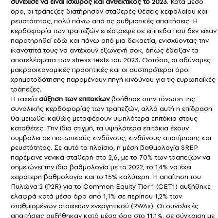
συνέχισε να είναι ισχυρός και ανθεκτικός το 2023
. Κατά μέσο
όρο, οι τράπεζες διατήρησαν σταθερές θέσεις κεφαλαίου και
ρευστότητας, πολύ πάνω από τις ρυθμιστικές απαιτήσεις. Η
κερδοφορία των τραπεζών επέστρεψε σε επίπεδα που δεν είχαν
παρατηρηθεί εδώ και πάνω από μια δεκαετία, ενισχύοντας την
ικανότητά τους να αντέχουν εξωγενή σοκ, όπως έδειξαν τα
αποτελέσματα των stress tests του 2023. Ωστόσο, οι αδύναμες
μακροοικονομικές προοπτικές και οι αυστηρότεροι όροι
χρηματοδότησης παραμένουν πηγή κινδύνου για τις ευρωπαϊκές
τράπεζες.
Η ταχεία
αύξηση των επιτοκίων
βοήθησε στην τόνωση της
συνολικής κερδοφορίας των τραπεζών, αλλά αυτή η επίδραση
θα μειωθεί καθώς μεταφέρουν υψηλότερα επιτόκια στους
καταθέτες. Την ίδια στιγμή, τα υψηλότερα επιτόκια έχουν
συμβάλει σε πιστωτικούς κινδύνους, κινδύνους αποτίμησης και
ρευστότητας. Σε αυτό το πλαίσιο, η μέση βαθμολογία SREP
παρέμεινε γενικά σταθερή στο 2,6, με το 70% των τραπεζών να
σημειώνει την ίδια βαθμολογία με το 2022, το 14% να έχει
χειρότερη βαθμολογία και το 15% καλύτερη. Η απαίτηση του
Πυλώνα 2 (P2R) για το Common Equity Tier 1 (CET1) αυξήθηκε
ελαφρά κατά μέσο όρο από 1,1% σε περίπου 1,2% των
σταθμισμένων στοιχείων ενεργητικού (RWAs). Οι συνολικές
απαιτήσεις αυξήθηκαν κατά μέσο όρο στο 11,1%, σε σύγκριση με