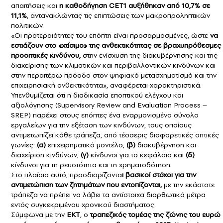
απαιτήσεις και
η καθοδήγηση CET1 αυξήθηκαν από 10,7% σε
11,1%
, αντανακλώντας τις επιπτώσεις των μακροπροληπτικών
πολιτικών.
«Οι προτεραιότητες του επόπτη είναι προσαρμοσμένες, ώστε
να
εστιάζουν στο «χτίσιμο» της ανθεκτικότητας σε βραχυπρόθεσμες
προοπτικές κινδύνου,
στην ενίσχυση της διακυβέρνησης και της
διαχείρισης των κλιματικών και περιβαλλοντικών κινδύνων και
στην περαιτέρω πρόοδο στον ψηφιακό μετασχηματισμό και την
επιχειρησιακή ανθεκτικότητα», αναφέρεται χαρακτηριστικά.
Υπενθυμίζεται ότι η διαδικασία εποπτικού ελέγχου και
αξιολόγησης (Supervisory Review and Evaluation Process –
SREP) παρέχει στους επόπτες ένα εναρμονισμένο σύνολο
εργαλείων για την εξέταση των κινδύνων, τους οποίους
αντιμετωπίζει κάθε τράπεζα, από τέσσερις διαφορετικές οπτικές
γωνίες:
(α)
επιχειρηματικό μοντέλο,
(β)
διακυβέρνηση και
διαχείριση κινδύνων,
(γ)
κίνδυνοι για το κεφάλαιο και
(δ)
κίνδυνοι για τη ρευστότητα και τη χρηματοδότηση.
Στο πλαίσιο αυτό, προσδιορίζοντα
ι βασικοί στόχοι για την
αντιμετώπιση των ζητημάτων που εντοπίζονται,
με την εκάστοτε
τράπεζα να πρέπει να λάβει τα αντίστοιχα διορθωτικά μέτρα
εντός συγκεκριμένου χρονικού διαστήματος.
Σύμφωνα με την
ΕΚΤ
, ο
τραπεζικός τομέας της ζώνης του ευρώ