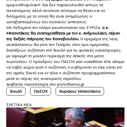
εμπροσθοφυλακή. Και δεν παρακολουθεί απλώς τα
τεκταινόμενα, αλλά σκοπεύει σύντομα να θέσει και τα
διλήμματα, με τα οποία θα είναι αντιμέτωπος ο
«αναβαπτισμένος» του πολιτικός αντίπαλος.
Με δεδομένη την πλήρη ρευστοποίηση του ΣΥΡΙΖΑ,
ο κ.
Μητσοτάκης θα αντιπαρατίθεται με τον κ. Ανδρουλάκη, πέραν
της δεξιάς πτέρυγας του Κοινοβουλίου.
Η πρεμιέρα της νέας
«κατάστασης» θα γίνει την Τετάρτη, στην προ ημερησίας
διατάξεως συζήτηση στη Βουλή για τις φυσικές καταστροφές,
με αφορμή τη μεγάλη πυρκαγιά της Αττικής στα μέσα
Αυγούστου. Ο πρόεδρος του ΠΑΣΟΚ είχε καταθέσει τότε αίτημα
να λάβει χώρα αυτή η συζήτηση, η κυβέρνηση το είχε κάνει επί
της αρχής δεκτό και εν τέλει η συζήτηση προγραμματίστηκε
μετά το πέρας της αντιπυρικής περιόδου.
Διαβάστε περισσότερα στο
protothema.gr
Βουλή
ΠΑΣΟΚ
Κυριάκος Μητσοτάκης
ΣXETIKA NEA