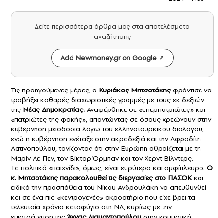
Δείτε περισσότερα άρθρα μας στα αποτελέσματα
αναζήτησης
Add Newmoney.gr on Google
Τις προηγούμενες μέρες, ο
Κυριάκος Μητσοτάκης
φρόντισε να
τραβήξει καθαρές διαχωριστικές γραμμές με τους εκ δεξιών
της
Νέας Δημοκρατίας
.
Αναφέρθηκε σε «υπερπατριώτες» και
«πατριώτες της φακής», απαντώντας σε όσους χρεώνουν στην
κυβέρνηση μειοδοσία λόγω του ελληνοτουρκικού διαλόγου,
ενώ η κυβέρνηση ενέταξε στην ακροδεξιά και την Αφροδίτη
Λατινοπούλου, τονίζοντας ότι στην Ευρώπη αθροίζεται με τη
Μαρίν Λε Πεν, τον Βίκτορ Όρμπαν και τον Χερντ Βίλντερς.
Το πολιτικό «παιχνίδι», όμως, είναι ευρύτερο και αμφίπλευρο.
Ο
κ. Μητσοτάκης παρακολουθεί τις διεργασίες στο
ΠΑΣΟΚ
και
ειδικά την προσπάθεια του Νίκου Ανδρουλάκη να απευθυνθεί
και σε ένα πιο «κεντρογενές» ακροατήριο που είχε βρει τα
τελευταία χρόνια καταφύγιο στη ΝΔ, κυρίως με την
επιστράτευση της
Άννας Διαμαντοπούλου
στην κομματική