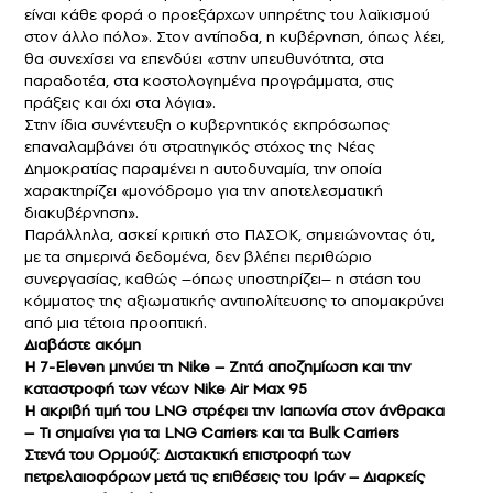
είναι κάθε φορά ο προεξάρχων υπηρέτης του λαϊκισμού
στον άλλο πόλο». Στον αντίποδα, η κυβέρνηση, όπως λέει,
θα συνεχίσει να επενδύει «στην υπευθυνότητα, στα
παραδοτέα, στα κοστολογημένα προγράμματα, στις
πράξεις και όχι στα λόγια».
Στην ίδια συνέντευξη ο κυβερνητικός εκπρόσωπος
επαναλαμβάνει ότι στρατηγικός στόχος της Νέας
Δημοκρατίας παραμένει η αυτοδυναμία, την οποία
χαρακτηρίζει «μονόδρομο για την αποτελεσματική
διακυβέρνηση».
Παράλληλα, ασκεί κριτική στο ΠΑΣΟΚ, σημειώνοντας ότι,
με τα σημερινά δεδομένα, δεν βλέπει περιθώριο
συνεργασίας, καθώς –όπως υποστηρίζει– η στάση του
κόμματος της αξιωματικής αντιπολίτευσης το απομακρύνει
από μια τέτοια προοπτική.
Διαβάστε ακόμη
Η 7-Eleven μηνύει τη Nike – Ζητά αποζημίωση και την
καταστροφή των νέων Nike Air Max 95
Η ακριβή τιμή του LNG στρέφει την Ιαπωνία στον άνθρακα
– Τι σημαίνει για τα LNG Carriers και τα Bulk Carriers
Στενά του Ορμούζ: Διστακτική επιστροφή των
πετρελαιοφόρων μετά τις επιθέσεις του Ιράν – Διαρκείς