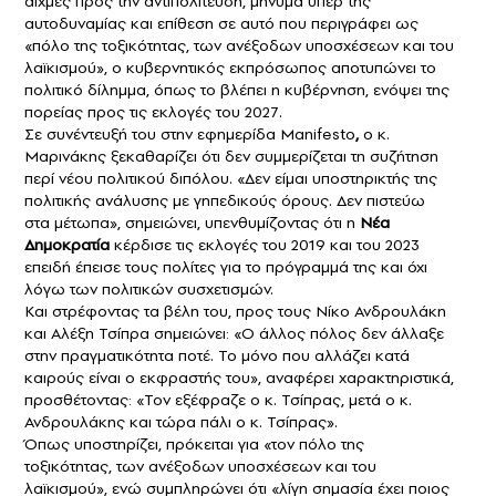
αιχμές προς την αντιπολίτευση, μήνυμα υπέρ της
αυτοδυναμίας και επίθεση σε αυτό που περιγράφει ως
«πόλο της τοξικότητας, των ανέξοδων υποσχέσεων και του
λαϊκισμού», ο κυβερνητικός εκπρόσωπος αποτυπώνει το
πολιτικό δίλημμα, όπως το βλέπει η κυβέρνηση, ενόψει της
πορείας προς τις εκλογές του 2027.
Σε συνέντευξή του στην εφημερίδα Manifesto
,
ο κ.
Μαρινάκης ξεκαθαρίζει ότι δεν συμμερίζεται τη συζήτηση
περί νέου πολιτικού διπόλου. «Δεν είμαι υποστηρικτής της
πολιτικής ανάλυσης με γηπεδικούς όρους. Δεν πιστεύω
στα μέτωπα», σημειώνει, υπενθυμίζοντας ότι η
Νέα
Δημοκρατία
κέρδισε τις εκλογές του 2019 και του 2023
επειδή έπεισε τους πολίτες για το πρόγραμμά της και όχι
λόγω των πολιτικών συσχετισμών.
Kαι στρέφοντας τα βέλη του, προς τους Νίκο Ανδρουλάκη
και Αλέξη Τσίπρα σημειώνει: «Ο άλλος πόλος δεν άλλαξε
στην πραγματικότητα ποτέ. Το μόνο που αλλάζει κατά
καιρούς είναι ο εκφραστής του», αναφέρει χαρακτηριστικά,
προσθέτοντας: «Τον εξέφραζε ο κ. Τσίπρας, μετά ο κ.
Ανδρουλάκης και τώρα πάλι ο κ. Τσίπρας».
Όπως υποστηρίζει, πρόκειται για «τον πόλο της
τοξικότητας, των ανέξοδων υποσχέσεων και του
λαϊκισμού», ενώ συμπληρώνει ότι «λίγη σημασία έχει ποιος