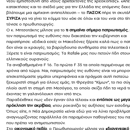
νέου εμπιστοσύνη από «τους αρχιτέκτονες της χρεοκοπίας». «Απέν
κατακτήσεις και το σχέδιό μας για την Ελλάδα της επόμενης δεκα
βλέπουμε μια αμήχανη αντιπολίτευση – το
ΠΑΣΟΚ
πήρε τη σκυτά
ΣΥΡΙΖΑ
για να γίνει το κόμμα του «όχι σε όλα» και του «ναι στο τίπ
τόνισε ο πρωθυπουργός.
Ο κ. Μητσοτάκης μίλησε για το
τι σημαίνει σήμερα πατριωτισμός
,
τον πατριωτισμό της ευθύνης που διακατέχει την κυβέρνηση και
παρατήρησε: «Ειδικά εσείς οι Μακεδόνες ξέρετε καλά πως ο πα
δεν είναι οι κραυγές, τα βαρύγδουπα συνθήματα στα τηλεοπτικά
Ξέρετε τι είναι πατριωτισμός; Τα Rafale μας που πετούν ήδη στου
ελληνικούς ουρανούς.
Τα αναβαθμισμένα F 16. Τα πρώτα F 35 τα οποία περιμένουμε σ
χρόνια από τώρα. Ναι, πατριωτισμός της ευθύνης είναι να μπορο
επισκεπτόμαστε γεμάτοι υπερηφάνεια και πράγματι αυτή πιστεύω ό
ξεχωριστή στιγμή για όλους εμάς, τη Φρεγάτα “Κίμων”, το πιο σ
πλοίο αυτή τη στιγμή στη Μεσόγειο, το οποίο σκίζει ήδη τα νερά τ
έχοντας τη γαλανόλευκη στον ιστό της».
Παραδέχθηκε πως «δεν έγιναν όλα τέλεια» και
εντόπισε ως μεγ
πρόκληση την ακρίβεια
, «που ροκανίζει τις αυξήσεις των εισοδη
Όπως είπε, η Νέα Δημοκρατία «είναι εδώ για να λύνει προβλήματ
αναγνωρίζοντας παράλληλα ότι παραμένουν παθογένειες του π
που πρέπει να αντιμετωπιστούν.
Στο
οικονομικό πεδίο
, ο Πρωθυπουργός μίλησε για
«διαγενεακό