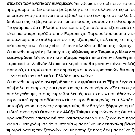
στελέχη των Ενόπλων Δυνάμεων.
Υπενθύμισε τις αυξήσεις, το στ
πρόγραμμα, το δικαιότερο βαθμολόγιο και τις αλλαγές στις μεταθ
σημειώνοντας ότι «είναι πρωτοβουλίες που δεν αρκούν, αλλά δε
διάθεση της κυβέρνησης να τιμήσει όσους φορούν το εθνόσημο»
Υπογράμμισε ότι η Ελλάδα «εκπέμπει αξιοπιστία στο εξωτερικό» κ
είναι πια μαύρο πρόβατο της Ευρώπης». Παρουσίασε αυτή την ε
αποτέλεσμα της σταθερότητας, της εξωτερικής πολιτικής και της
ενίσχυσης που –όπως είπε– έχουν αλλάξει τη θέση της χώρας.
Ο πρωθυπουργός μίλησε για τις
αξιώσεις της Τουρκίας, δίχως ν
κατονομάσει
, λέγοντας πως
«ήρεμα νερά»
σημαίνουν ελεύθερα 
κυριαρχεί το Διεθνές Δίκαιο και νερά που θα μένουν πάντα γαλάζ
ειρηνικά, στα χρώματα της σημαίας και των κυριαρχικών δικαι
– Με αυτή την πολιτική η Ελλάδα μεγαλώνει.
Ο πρωθυπουργός αναφέρθηκε στον
φράχτη στον Έβρο
λέγοντα
σύμβολο κυριαρχίας και προστασίας των συνόρων. «Σε ποιους 
απολογηθούμε, στους ευρωβουλευτές του ΣΥΡΙΖΑ που ήθελαν ν
ευρωπαϊκή χρηματοδότηση;» είπε ο πρωθυπουργός. «Η Ελλάδα 
με κυβέρνηση της Νέας Δημοκρατίας δεν θα γίνει ξέφραγο αμπέλ
Ειδική αναφορά έκανε στον
Αλέξη Τσίπρα
, σημειώνοντας ότι «όσ
οραματίζονται επιστροφή στο καταστροφικό 2015 ξεχνούν τι πέρ
χώρα». Υπογράμμισε ότι η Ιστορία «μπορεί να μην επαναλαμβάνετ
τιμωρεί όσους την ξεχνούν» και υποστήριξε πως δεν μπορεί να ζη