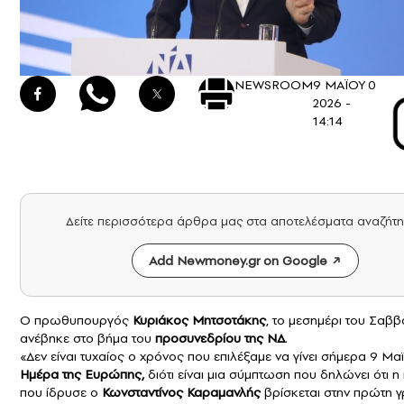
NEWSROOM
9 ΜΑΪΟΥ
0
2026 -
14:14
Δείτε περισσότερα άρθρα μας στα αποτελέσματα αναζήτ
Add Newmoney.gr on Google
Ο πρωθυπουργός
Κυριάκος Μητσοτάκης
, το μεσημέρι του Σαββ
ανέβηκε στο βήμα του
προσυνεδρίου της ΝΔ
.
«Δεν είναι τυχαίος ο χρόνος που επιλέξαμε να γίνει σήμερα 9 Μαϊ
Ημέρα της Ευρώπης,
διότι είναι μια σύμπτωση που δηλώνει ότι 
που ίδρυσε ο
Κωνσταντίνος Καραμανλής
βρίσκεται στην πρώτη 