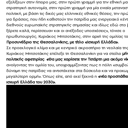
εξελίξεων στην ήπειρο μας, στην πρώτη γραμμή για την εθνική μα
στρατηγική αυτονομία, στην πρώτη γραμμή για μία ενιαία μετανασ
πολιτική, με βάση τις δικές μας ελληνικές εθνικές θέσεις, την π
για δράσεις, που ήδη καθιστούν την πατρίδα μας ενεργειακό κέν
διεθνούς ευρωπαϊκής στρατηγικής σημασίας και ιδίως εδώ στο 
ξέρετε καλά, περίσσευαν και οι ανέξοδες υποσχέσεις», τόνισε ο
πρωθυπουργός, Κυριάκος Μητσοτάκης, στην αρχή της ομιλίας το
Προσυνέδριο της Θεσσαλονίκης, με τίτλο «Ισχυρή Ελλάδα».
Σε προεκλογικό κλίμα και με κεντρικό ακροατήριο τη νεολαία τη
Κυριάκος Μητσοτάκης επέλεξε τη Θεσσαλονίκη για να στείλει
μή
πολιτικής αφετηρίας
.
«Θα μας χαρίσετε την Τετάρτη μια ακόμα νί
ανοίγοντας την ομιλία του, υπογραμμίζοντας πως η πόλη «συμβολ
δύναμη της πατρίδας να αντιστέκεται στα δύσκολα και να προχω
μεγαλύτερη ορμή». Όπως είπε, από εκεί ξεκινά η
«νέα προσπάθεια
ισχυρή Ελλάδα του 2030».