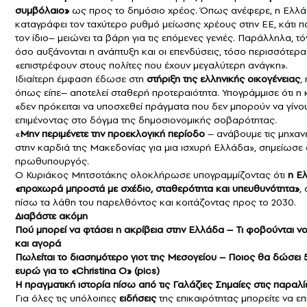
συμβόλαιο»
ως προς το δημόσιο χρέος. Όπως ανέφερε, η Ελλ
καταγράφει τον ταχύτερο ρυθμό μείωσης χρέους στην ΕΕ, κάτι 
τον ίδιο– μειώνει τα βάρη για τις επόμενες γενιές. Παράλληλα, τόν
όσο αυξάνονται η ανάπτυξη και οι επενδύσεις, τόσο περισσότερα
«επιστρέφουν στους πολίτες που έχουν μεγαλύτερη ανάγκη».
Ιδιαίτερη έμφαση έδωσε στη
στήριξη της ελληνικής οικογένειας
,
όπως είπε– αποτελεί σταθερή προτεραιότητα. Υπογράμμισε ότι η
«δεν πρόκειται να υποσχεθεί πράγματα που δεν μπορούν να γίνο
επιμένοντας στο δόγμα της δημοσιονομικής σοβαρότητας.
«
Μην περιμένετε την
προεκλογική περίοδο
– ανάβουμε τις μηχα
στην καρδιά της Μακεδονίας για μια ισχυρή Ελλάδα», σημείωσε 
πρωθυπουργός.
Ο Κυριάκος Μητσοτάκης ολοκλήρωσε υπογραμμίζοντας ότι
η Ε
«προχωρά μπροστά με σχέδιο, σταθερότητα και υπευθυνότητα»
,
πίσω τα λάθη του παρελθόντος και κοιτάζοντας προς το 2030.
Διαβάστε ακόμη
Πού μπορεί να φτάσει η ακρίβεια στην Ελλάδα – Τι φοβούνται ν
και αγορά
Πωλείται το διασημότερο γιοτ της Μεσογείου – Ποιος θα δώσει 5
ευρώ για το «Christina O» (pics)
Η πραγματική ιστορία πίσω από τις Γαλάζιες Σημαίες στις παραλί
Για όλες τις υπόλοιπες
ειδήσεις
της επικαιρότητας μπορείτε να επ