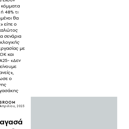
α κόμματα
ή 48% τι
μένοι θα
;» είπε ο
καλώτος
τα σενάρια
κλογικής
εργασίας με
ΟΚ και
Α25- «Δεν
είνουμε
νείς»,
ωσε ο
νης
γασάκης
SROOM
 Απριλίου, 2023
αγασά