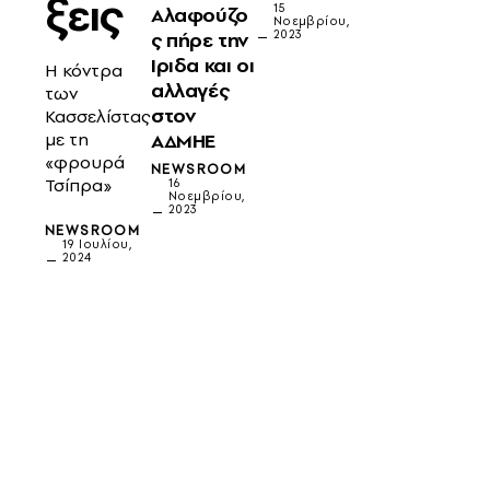
ξεις
15
Αλαφούζο
Νοεμβρίου,
ς πήρε την
2023
Ιριδα και οι
H κόντρα
αλλαγές
των
στον
Κασσελίστας
ΑΔΜΗΕ
με τη
«φρουρά
NEWSROOM
Τσίπρα»
16
Νοεμβρίου,
2023
NEWSROOM
19 Ιουλίου,
2024