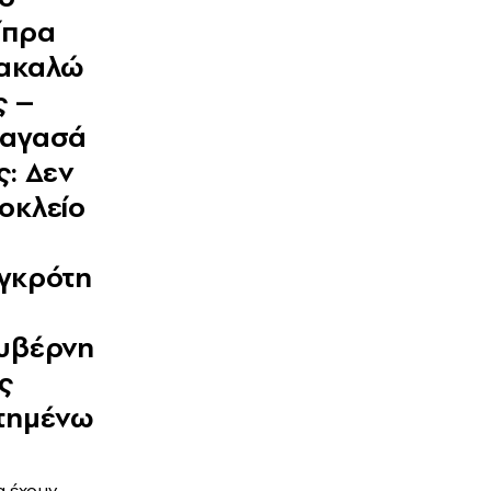
ίπρα
ακαλώ
ς –
αγασά
ς: Δεν
οκλείο
γκρότη
υβέρνη
ς
τημένω
α έχουν