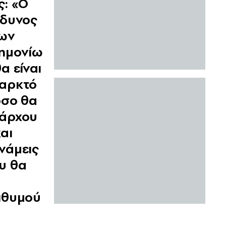
ς: «Ο
νδυνος
ων
ημονίω
θα είναι
αρκτό
όσο θα
άρχου
και
νάμεις
υ θα
ιθυμού