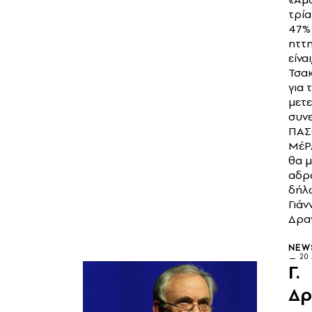
τρί
47% 
ηττη
είναι
Τσα
για 
μετε
συν
ΠΑΣ
ΜέΡ
θα μ
αδρα
δήλ
Γιάν
Δρα
NEW
20
Γ.
Δρ