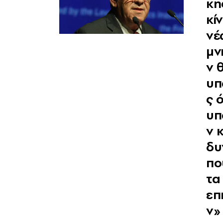
κη
κί
νέ
μν
ν 
υπ
ς 
υπ
ν 
δυ
πο
τα
επ
ν»