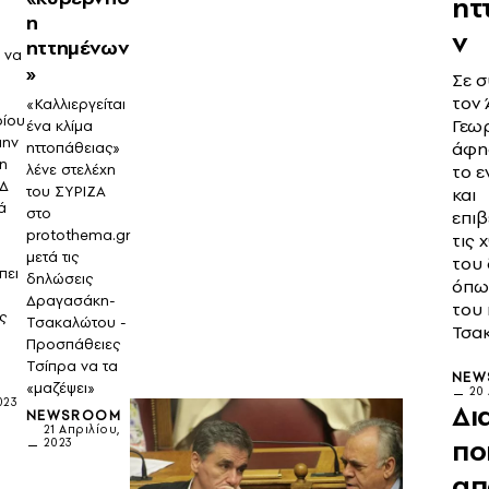
ητ
η
ν
ηττημένων
 να
»
Σε σ
τον
«Καλλιεργείται
οίου
Γεω
ένα κλίμα
μην
άφη
ηττοπάθειας»
μη
το ε
λένε στελέχη
ΝΔ
του ΣΥΡΙΖΑ
και
ά
στο
επι
protothema.gr
τις 
μετά τις
του
πει
δηλώσεις
όπως
Δραγασάκη-
του 
ς
Τσακαλώτου -
Τσα
Προσπάθειες
Τσίπρα να τα
NEW
«μαζέψει»
20
023
Δι
NEWSROOM
21 Απριλίου,
πο
2023
απ