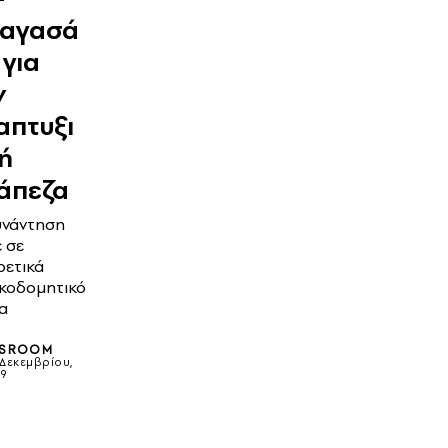
αγασά
 για
ν
απτυξι
ή
άπεζα
υνάντηση
ε σε
ρετικά
ικοδομητικό
α
SROOM
 Δεκεμβρίου,
19