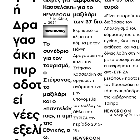
ή
Κασσελάκη
ευρώ
» για το
μαξιλάρι
NEWSROOM
«Είναι απαραίτητο
Δρα
18 Ιουλίου,
των 37 δισ.
διαβάσεις τον
2024
Απολογισμό του
Εκρηκτικό το
γασ
κόμματος του οπ
κλίμα στο
ηγείσαι, ώστε να 
Το
κόμμα με τον
εκτίθεσαι και να 
άκη
Γιάννη
συνέδριο
δίνεις λαβή στη 
Δραγασάκη να
για τον
με τα συκοφαντικ
καλεί τον
πυρ
τουρισμό,
επιχειρήματα του
Στέφανο
ο
αντι-ΣΥΡΙΖΑ
Κασσελάκη σε
μετώπου» προτρέ
Στέφανος,
οδοτ
οργισμένη
τον Κασσελάκη ο
το
ανάρτηση «να
τότε αντιπρόεδρο
μαξιλάρι
μην
εί
της κυβέρνησης
υπονομεύει
και ο
Τσίπρα
τον συλλογικό
«παντελόν
νέες
NEWSROOM
άθλο του
ιας», η τιμή
14 Νοεμβρίου, 2
ΣΥΡΙΖΑ την
της
εξελί
περίοδο 2015-
Εθνικής, ο
19»
Θ.
NEWSROOM