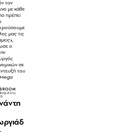
όν τον
υνο με κάθε
πο πρέπει
ο
κρούσουμε
λες μας τις
μεις»,
ωσε ο
ην
υργός
νομικών σε
έντευξή του
 Mega
SROOM
 Απριλίου,
20
νάντη
ωργιάδ
–