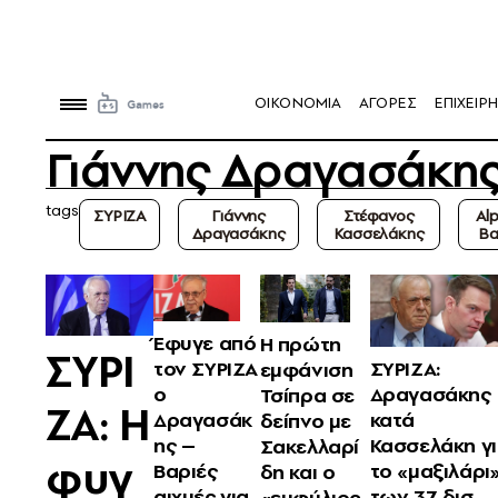
OIKONOMIA
ΑΓΟΡΕΣ
ΕΠΙΧΕΙΡΗ
Γιάννης Δραγασάκη
tags
ΣΥΡΙΖΑ
Γιάννης
Στέφανος
Al
Δραγασάκης
Κασσελάκης
Ba
Έφυγε από
Η πρώτη
ΣΥΡΙ
τον ΣΥΡΙΖΑ
ΣΥΡΙΖΑ:
εμφάνιση
ο
Δραγασάκης
Τσίπρα σε
ΖΑ: Η
Δραγασάκ
κατά
δείπνο με
ης –
Κασσελάκη γ
Σακελλαρί
φυγ
Βαριές
το «μαξιλάρι
δη και ο
αιχμές για
των 37 δισ.
«εμφύλιος