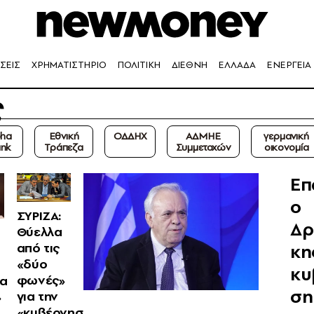
ΣΕΙΣ
ΧΡΗΜΑΤΙΣΤΗΡΙΟ
ΠΟΛΙΤΙΚΗ
ΔΙΕΘΝΗ
ΕΛΛΑΔΑ
ΕΝΕΡΓΕΙΑ
ς
pha
Εθνική
ΟΔΔΗΧ
ΑΔΜΗΕ
γερμανική
nk
Τράπεζα
Συμμετοχών
οικονομία
Επ
o
ΣΥΡΙΖΑ:
Δρ
Θύελλα
κη
από τις
«δύο
κυ
φωνές»
ια
ση
για την
»
«κυβέρνησ