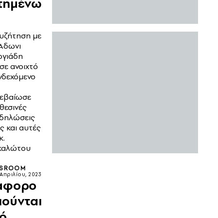
τημένω
υζήτηση με
 Άδωνι
ργιάδη
σε ανοιχτό
νδεχόμενο
βεβαίωσε
χθεσινές
 δηλώσεις
 και αυτές
κ.
καλώτου
SROOM
 Απριλίου, 2023
αφορο
ιούνται
ό