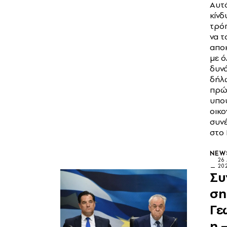
Αυτ
κίνδ
τρό
να τ
απο
με ό
δυνά
δήλ
πρώ
υπο
οικο
συν
στο
NEW
26
20
Συ
ση
Γε
η 