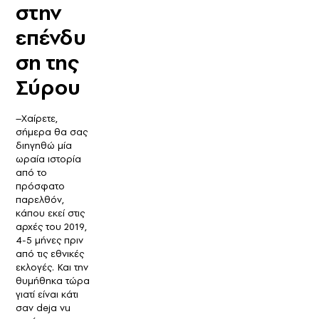
στην
επένδυ
ση της
Σύρου
–Χαίρετε,
σήμερα θα σας
διηγηθώ μία
ωραία ιστορία
από το
πρόσφατο
παρελθόν,
κάπου εκεί στις
αρχές του 2019,
4-5 μήνες πριν
από τις εθνικές
εκλογές. Και την
θυμήθηκα τώρα
γιατί είναι κάτι
σαν deja vu