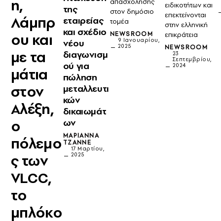
η,
απασχόλησης
ειδικοτήτων και
της
στον δημόσιο
επεκτείνονται
Λάμπρ
εταιρείας
τομέα
στην ελληνική
και σχέδιο
NEWSROOM
επικράτεια
ου και
9 Ιανουαρίου,
νέου
2025
NEWSROOM
με τα
διαγωνισμ
23
Σεπτεμβρίου,
ού για
2024
μάτια
πώληση
στον
μεταλλευτι
κών
Αλέξη,
δικαιωμάτ
ο
ων
ΜΑΡΙΆΝΝΑ
πόλεμο
ΤΖΆΝΝΕ
17 Μαρτίου,
ς των
2025
VLCC,
το
μπλόκο