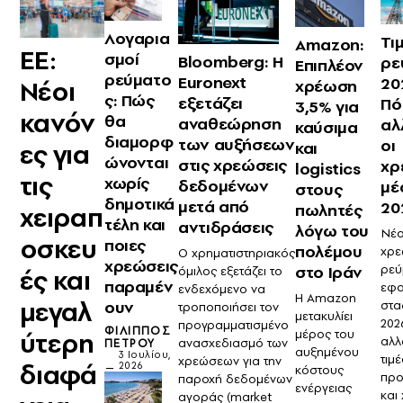
Λογαρια
Τι
Amazon:
ΕΕ:
σμοί
Bloomberg: Η
ρε
Επιπλέον
ρεύματο
Euronext
20
Νέοι
χρέωση
ς: Πώς
εξετάζει
Πό
3,5% για
κανόν
θα
αναθεώρηση
αλ
καύσιμα
διαμορφ
των αυξήσεων
οι
και
ες για
ώνονται
στις χρεώσεις
χρ
logistics
τις
χωρίς
δεδομένων
μέ
στους
δημοτικά
μετά από
20
πωλητές
χειραπ
τέλη και
αντιδράσεις
λόγω του
Νέο
οσκευ
ποιες
πολέμου
χρ
Ο χρηματιστηριακός
χρεώσεις
ρεύ
στο Ιράν
όμιλος εξετάζει το
ές και
παραμέν
εφα
ενδεχόμενο να
Η Amazon
μεγαλ
ουν
στα
τροποποιήσει τον
μετακυλίει
202
προγραμματισμένο
ΦΊΛΙΠΠΟΣ
μέρος του
ύτερη
αλλ
ανασχεδιασμό των
ΠΈΤΡΟΥ
αυξημένου
3 Ιουλίου,
τιμέ
χρεώσεων για την
διαφά
2026
κόστους
προ
παροχή δεδομένων
ενέργειας
και
αγοράς (market