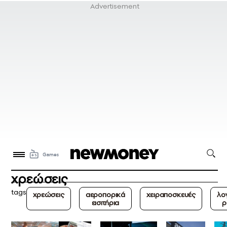
χρεώσεις
tags
χρεώσεις
αεροπορικά
χειραποσκευές
λο
εισιτήρια
ρ