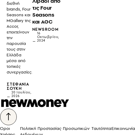
Λιβάδι από
διεθνή
τις Four
brands, Four
Seasons
Seasons και
MGallery της
και AGC
Accor,
NEWSROOM
επεκτείνουν
16
Οκτωβρίου,
την
2024
παρουσία
τους στην
Ελλάδα
μέσα από
τοπικές
συνεργασίες.
ΣΤΕΦΑΝΊΑ
ΣΟΎΚΗ
20 Ιουλίου,
2026
Όροι
Πολιτική Προστασίας Προσωπικών
Ταυτότητα
Επικοινωνία
Χρήσης
Δεδομένων