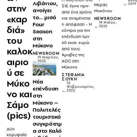
Δεκε
Λιβάνιου,
2019
Μεράς
στην
ΣτΕ έγινε πριν
ανοίγει
Μυκόνου
από ένα χρόνο
«καρ
το… μισό
και αναμένεται
NEWSROOM
14 Μαΐου,
Four
η απόφαση - Η
διά»
2020
κόντρα για την
Season
επένδυση των
του
στη
60 εκατ. ευρώ
Μύκονο
καλοκ
από τους
NEWSROOM
Άραβες της
19 Μαρτίου,
αιριο
AGC στη
2025
Μύκονο
ύ σε
ΣΤΕΦΑΝΊΑ
ΣΟΎΚΗ
Μύκο
Νέα
10
Φεβρουαρίου,
επένδυση
2022
νο και
στη
Σάμο
Μύκονο –
Πολυτελές
(pics)
τουριστικό
συγκρότημ
Δύο
α στο Καλό
κορυφαία