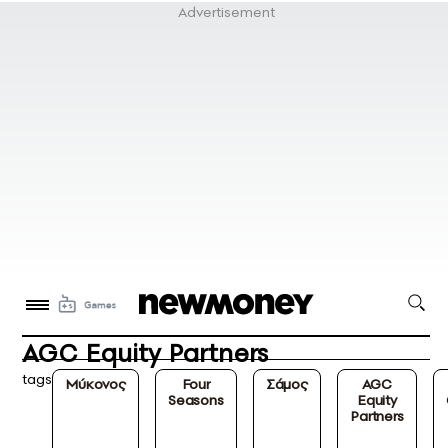
AGC Equity Partners
tags
Μύκονος
Four
Σάμος
AGC
Seasons
Equity
Partners