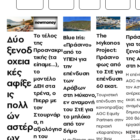
Το τέλος
The
Πράσ
Δύο
Blue Iris:
της
Mykonos
για τ
«Πράσινο»
ξενοδ
Προανακρι
Project:
ξενο
από το
τικής (τα
Πράσινο
της 
ΥΠΕΝ για
οχεια
είπαμε…),
φως από
στη 
την
κές
το
το ΣτΕ για
επένδυση
Η επέν
μοντέλο
επένδυση
των
αφίξε
AGC πο
ΔΕΗ στα
60 εκατ.
Αράβων
τον Ασ
ις
τρένα, ο
ανέρχε
στη Μύκονο,
Τουριστική
Πιερρ με
εκατ. κ
εν αναμονή
επένδυση της
πολλ
αναμέν
τον
κοινοπραξίας
του ΣτΕ για
δημιο
ών
Στουρνάρ
AGC Equity
το μπλόκο
200 θέ
Partners στην
α, η
από τον
αστέρ
εργασ
περιοχή
αξιολόγησ
δήμο
«Καραπέτης»
NEWS
ων
η του
20
της Άνω
Η συζήτηση στο