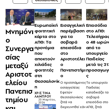
Θεσσαλονίκης
Ευρωπαϊκή
Εισαγγελική
Επεισόδια
Μνημόνι
φοιτητική
παρέμβαση
στο ΑΠΘ:
κάρτα στο
για τα
Τελεσίγρα
ο
ΑΠΘ: Τα
σοβαρά
ο 48 ωρώ
Συνεργα
προνόμια
επεισόδια
από το
που
στο
υπουργείο
σίας
αποκτούν
Αριστοτέλει
Παιδείας
μεταξύ
χιλιάδες
ο
μετά τις 31
φοιτητές
Πανεπιστήμι
προσαγωγ
Αριστοτ
στη
ο
ς
ελείου
Θεσσαλονίκ
Ο προϊστάμενος
Το υπουργείο
η
εισαγγελέας
Παιδείας
Πανεπισ
Εφετών
καταδικάζει τα
ΧΡΙΣΤΊΝΑ
ΛΆΜΠΡΟΥ
Θεσσαλονίκης
σοβαρά
τημίου
20 Μαρτίου,
ζητά να
επεισόδια στο
2026
και
διερευνηθεί εάν
ΑΠΘ, ζητά