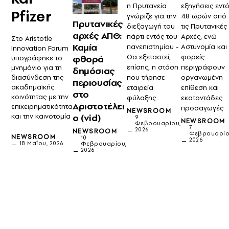
η Πρυτανεία
εξηγήσεις εντ
Pfizer
γνώριζε για την
48 ωρών από
Πρυτανικές
διεξαγωγή του
τις Πρυτανικές
αρχές ΑΠΘ:
πάρτι εντός του
Αρχές, ενώ
Στο Aristotle
Καμία
πανεπιστημίου -
Αστυνομία και
Innovation Forum
Θα εξεταστεί,
φορείς
φθορά
υπογράφηκε το
επίσης, η στάση
περιγράφουν
μνημόνιο για τη
δημόσιας
που τήρησε
οργανωμένη
διασύνδεση της
περιουσίας
ακαδημαϊκής
εταιρεία
επίθεση και
στο
κοινότητας με την
φύλαξης
εκατοντάδες
Αριστοτέλει
επιχειρηματικότητα
προσαγωγές
NEWSROOM
ο (vid)
και την καινοτομία
9
NEWSROOM
Φεβρουαρίου,
7
2026
NEWSROOM
Φεβρουαρίο
NEWSROOM
10
2026
18 Μαΐου, 2026
Φεβρουαρίου,
2026