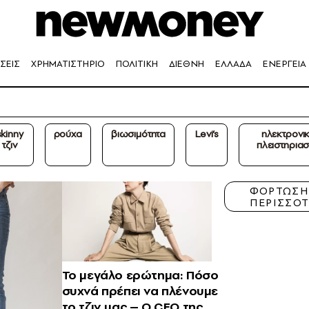
ΣΕΙΣ
ΧΡΗΜΑΤΙΣΤΗΡΙΟ
ΠΟΛΙΤΙΚΗ
ΔΙΕΘΝΗ
ΕΛΛΑΔΑ
ΕΝΕΡΓΕΙΑ
skinny
ρούχα
βιωσιμότητα
Levi’s
ηλεκτρονικ
τζιν
πλειστηριασ
ΦΟΡΤΩΣ
ΠΕΡΙΣΣΟ
Το μεγάλο ερώτημα: Πόσο
συχνά πρέπει να πλένουμε
το τζιν μας – O CEO της