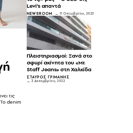
Levi’s απαντά
NEWSROOM
11 Οκτωβρίου, 2023
Πλειστηριασμοί: Ξανά στο
γή
σφυρί ακίνητα του «Mr.
Staff Jeans» στη Χαλκίδα
ΣΤΑΎΡΟΣ ΓΡΙΜΆΝΗΣ
3 Δεκεμβρίου, 2022
νει τις
 Το denim