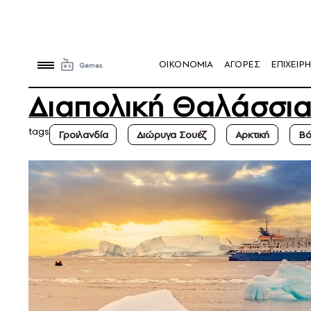
OIKONOMIA
ΑΓΟΡΕΣ
ΕΠΙΧΕΙΡΗ
Διαπολική Θαλάσσι
tags
Γροιλανδία
Διώρυγα Σουέζ
Αρκτική
Βό