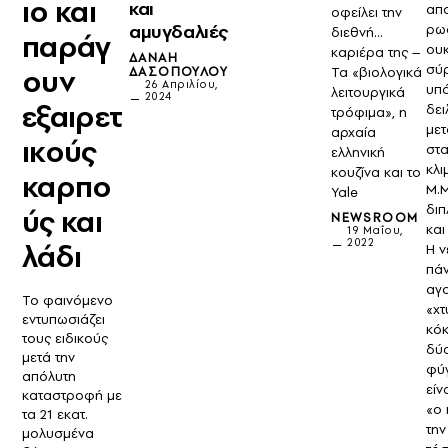
ιο και
και
απ
οφείλει την
αμυγδαλιές
ρω
διεθνή...
παράγ
ου
καριέρα της –
ΔΑΝΆΗ
σύ
ουν
ΔΑΣΟΠΟΎΛΟΥ
Τα «βιολογικά
26 Απριλίου,
υπά
λειτουργικά
2024
εξαιρετ
δει
τρόφιμα», η
με
αρχαία
ικούς
στ
ελληνική
κλι
κουζίνα και το
καρπο
Μ.
Yale
διπ
ύς και
NEWSROOM
και
19 Μαΐου,
2022
λάδι
Η ν
πάν
αγ
Το φαινόμενο
«χτ
εντυπωσιάζει
κόκ
τους ειδικούς
δύ
μετά την
φύγ
απόλυτη
είν
καταστροφή με
«ο
τα 21 εκατ.
την
μολυσμένα