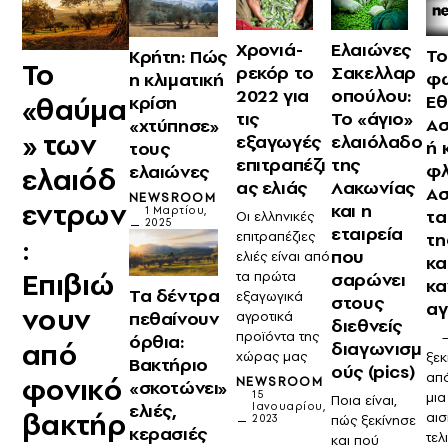
Χρονιά-
Ελαιώνες
Το
Κρήτη: Πώς
Το
ρεκόρ το
Σακελλαρ
φω
η κλιματική
2022 για
οπούλου:
Εθ
κρίση
«θαύμα
τις
Το «άγιο»
Ασ
«χτύπησε»
» των
εξαγωγές
ελαιόλαδο
ή 
τους
επιτραπέζι
της
φλ
ελαιώνες
ελαιόδ
ας ελιάς
Λακωνίας
Ασ
NEWSROOM
εντρων
και η
1 Μαρτίου,
τα
Οι ελληνικές
2025
εταιρεία
τη
επιτραπέζιες
:
που
ελιές είναι από
κα
Επιβιώ
τα πρώτα
σαρώνει
κα
Τα δέντρα
εξαγωγικά
στους
α
νουν
πεθαίνουν
αγροτικά
διεθνείς
προϊόντα της
–Χ
όρθια:
από
διαγωνισμ
χώρας μας
ξε
Bακτήριο
ούς (pics)
απ
φονικό
NEWSROOM
«σκοτώνει»
15
μι
Ποια είναι,
ελιές,
Ιανουαρίου,
βακτήρ
αισ
2023
πώς ξεκίνησε
κερασιές
τελ
και πού