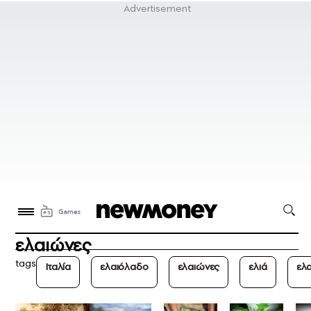
ελαιώνες
tags
Ιταλία
ελαιόλαδο
ελαιώνες
ελιά
ελ