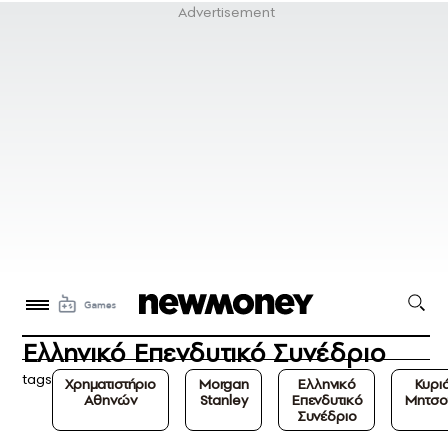
Ελληνικό Επενδυτικό Συνέδριο
tags
Χρηματιστήριο
Morgan
Ελληνικό
Κυρι
Αθηνών
Stanley
Επενδυτικό
Μητσο
Συνέδριο