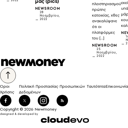
μας (pics)
2022
εκεί
πλειστηριασμού
υπά
NEWSROOM
πρώτης
28
μάρ
κατοικίας, χθες
Νοεμβρίου,
2022
κου
ανακαλύψανε
καλ
ότι οι
πλατφόρμες
NE
1
του […]
Ν
2
NEWSROOM
25
Νοεμβρίου,
2022
Όροι
Πολιτική Προστασίας Προσωπικών
Ταυτότητα
Επικοινωνία
Χρήσης
Δεδομένων
Copyright © 2026 Newmoney
designed & developed by