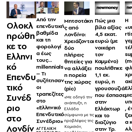
Από την
Η
Πώς μια
Μητσοτάκη
Ολοκλ
επενδυτική
«υ
βίλα αξίας
ς από
βαθμίδα
ηρώθη
rti
4,5 εκατ.
Λονδίνο:
και τη
γε
ευρώ (με
Χρειάζονται
κε το
φορολογί
τέ
νοικάρη
δύο
α έως
su
τον
Ελληνι
πλήρεις
τους…
(m
Καμμένο)
θητείες για
κό
millennials
φλ
πουλήθηκε
να αλλάξει
– Τι
χρ
1,1 εκ.
η πορεία
Επενδυ
συζήτησαν
ακ
ευρώ, η
της χώρας
τικό
οι
Ελ
γρουσουζιά
(pic)
τραπεζίτες
μι
που έσπασε
Συνέδ
«Με οδηγό την
στο
υπ
στην
ανάπτυξη, η
ριο
«Ελληνικό
, 
Ελλάκτωρ
Ελλάδα
Επενδυτικό
ξε
και το
σύμφωνα με τις
στο
Συνέδριο»
προβλέψεις της
α 
διαζύγιο
Λονδίν
Κομισιόν,
Αλ
στην Τρ.
ΑΓΓΕΛΙΚΉ