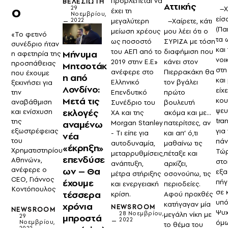
προβλέπεται να
ΒΕΛΕΣΙΏΤΗ
Αττικής
ο
29
–Χα
έχει τη
Νοεμβρίου,
είσ
–Χαίρετε, κάτι
μεγαλύτερη
2022
(Πα
μου λέει ότι ο
μείωση χρέους
«To φετινό
τα 
ΣΥΡΙΖΑ με τόση
ως ποσοστό
συνέδριο ήταν
και
διαφήμιση που
του ΑΕΠ από το
Μήνυμα
η αφετηρία της
νοι
κάνει στον
2019 στην Ε.Ε»
προσπάθειας
Μητσοτάκ
στη
Πιερρακάκη θα
ανέφερε στο
που έχουμε
η από
και
τον βγάλει
Ελληνικό
ξεκινήσει για
Λονδίνο:
είχ
πρώτο
Επενδυτικό
την
Μετά τις
κου
αναβάθμιση
βουλευτή
Συνέδριο του
ψευ
εκλογές
και ενίσχυση
ακόμα και με…
ΧΑ και της
tra
της
πατερίτσες, αν
Morgan Stanley
αναμένω
εξωστρέφειας
για
και απ’ ό,τι
- Tι είπε για
νέα
του
πάν
μαθαίνω τις
αυτοδυναμία,
«έκρηξη»
Χρηματιστηρίου
Τώρ
πέταξε και
μεταρρυθμίσεις,
επενδύσε
Αθηνών»,
στο
αρχίζει,
ανάπτυξη,
ανέφερε ο
ων – Θα
εξα
οσονούπω, τις
μέτρα στήριξης
CEO, Γιάννος
έχουμε
πήγ
περιοδείες.
και ενεργειακή
Κοντόπουλος
σε 
τέσσερα
Αφού προχθές
κρίση.
υπό
κατήγαγαν μία
χρόνια
NEWSROOM
NEWSROOM
Ψυχ
μεγάλη νίκη με
28 Νοεμβρίου,
μπροστά
29
2022
όμω
Νοεμβρίου,
το θέμα του