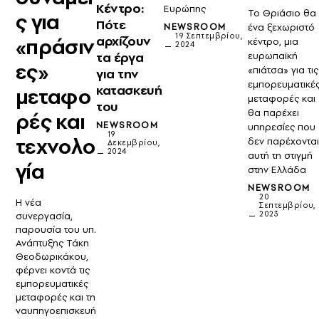
Κέντρο:
Ευρώπης
Το Θριάσιο θα
ς για
Πότε
NEWSROOM
ένα ξεχωριστό
19 Σεπτεμβρίου,
αρχίζουν
«πράσιν
κέντρο, μια
2024
τα έργα
ευρωπαϊκή
ες»
«πιάτσα» για τις
για την
εμπορευματικέ
κατασκευή
μεταφο
μεταφορές και
του
θα παρέχει
ρές και
NEWSROOM
υπηρεσίες που
19
τεχνολο
δεν παρέχοντα
Δεκεμβρίου,
2024
αυτή τη στιγμή
γία
στην Ελλάδα
NEWSROOM
20
Η νέα
Σεπτεμβρίου,
2023
συνεργασία,
παρουσία του υπ.
Ανάπτυξης Τάκη
Θεοδωρικάκου,
φέρνει κοντά τις
εμπορευματικές
μεταφορές και τη
ναυπηγοεπισκευή