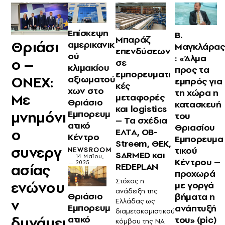
Επίσκεψη
Β.
Μπαράζ
Θριάσι
αμερικανικ
Μαγκλάρας
επενδύσεων
ού
: «Άλμα
ο –
σε
κλιμακίου
προς τα
εμπορευματι
ONEX:
αξιωματού
εμπρός για
κές
χων στο
τη χώρα η
Με
μεταφορές
Θριάσιο
κατασκευή
και logistics
μνημόνι
Εμπορευμ
του
– Τα σχέδια
ατικό
Θριασίου
ο
ΕΛΤΑ, OB-
Κέντρο
Εμπορευμα
Streem, ΘΕΚ,
συνεργ
τικού
NEWSROOM
SARMED και
14 Μαΐου,
Κέντρου –
2025
REDEPLAN
ασίας
προχωρά
Στόχος η
ενώνου
με γοργά
ανάδειξη της
Θριάσιο
βήματα η
ν
Ελλάδας ως
Εμπορευμ
ανάπτυξή
διαμετακομιστικού
δυνάμει
ατικό
του» (pic)
κόμβου της ΝΑ