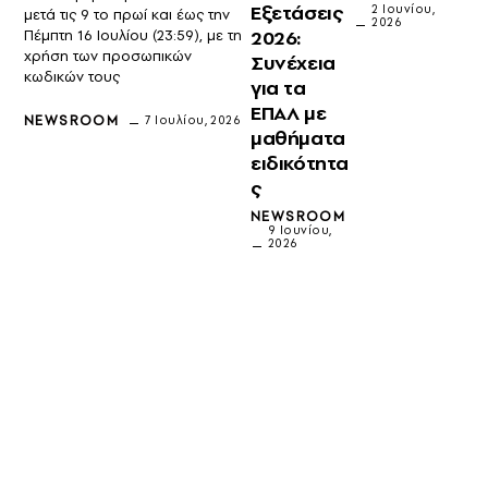
Εξετάσεις
2 Ιουνίου,
μετά τις 9 το πρωί και έως την
2026
2026:
Πέμπτη 16 Ιουλίου (23:59), με τη
χρήση των προσωπικών
Συνέχεια
κωδικών τους
για τα
ΕΠΑΛ με
NEWSROOM
7 Ιουλίου, 2026
μαθήματα
ειδικότητα
ς
NEWSROOM
9 Ιουνίου,
2026