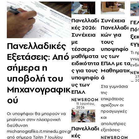
Πανελλαδι
Συνέχεια
ΓΕ
κές 2026:
Πανελλαδι
Πό
Συνέχεια
κών για
ξεκ
με
τους
εγ
Πανελλαδικές
τέσσερα
υποψηφίο
Τι π
Εξετάσεις: Από
μαθήματα
υς των
γνω
ειδικότητα
ΕΠΑΛ με τα
σήμερα η
ενδ
ς για τους
Μαθηματικ
NE
υποβολή του
υποψηφίο
ά
27
2
υς των
Μηχανογραφικ
Στα γυμνάσια
ΕΠΑΛ
της
ού
επικράτειας
NEWSROOM
11 Ιουνίου,
αρχίζουν οι
2026
προαγωγικές
Οι υποψήφιοι θα μπορούν να
και
μπαίνουν στην ηλεκτρονική
απολυτήριες
διεύθυνση
Πανελλαδι
εξετάσεις
michanografiko.it.minedu.gov.gr
κές
από σήμερα Τρίτη 7 Ιουλίου
NEWSROOM