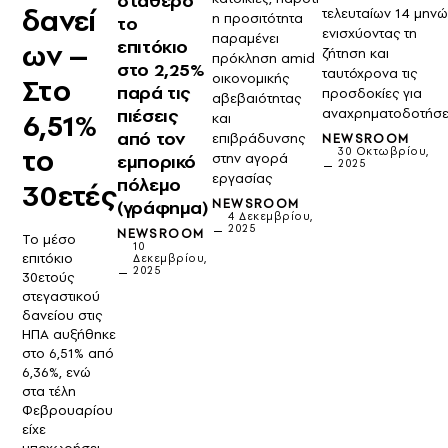
σταθερό
δανεί
τελευταίων 14 μηνώ
η προσιτότητα
το
ενισχύοντας τη
παραμένει
επιτόκιο
ων –
ζήτηση και
πρόκληση amid
στο 2,25%
ταυτόχρονα τις
οικονομικής
Στο
παρά τις
προσδοκίες για
αβεβαιότητας
πιέσεις
αναχρηματοδοτήσε
6,51%
και
από τον
επιβράδυνσης
NEWSROOM
το
30 Οκτωβρίου,
στην αγορά
εμπορικό
2025
εργασίας
πόλεμο
30ετές
NEWSROOM
(γράφημα)
4 Δεκεμβρίου,
2025
NEWSROOM
Το μέσο
10
επιτόκιο
Δεκεμβρίου,
2025
30ετούς
στεγαστικού
δανείου στις
ΗΠΑ αυξήθηκε
στο 6,51% από
6,36%, ενώ
στα τέλη
Φεβρουαρίου
είχε