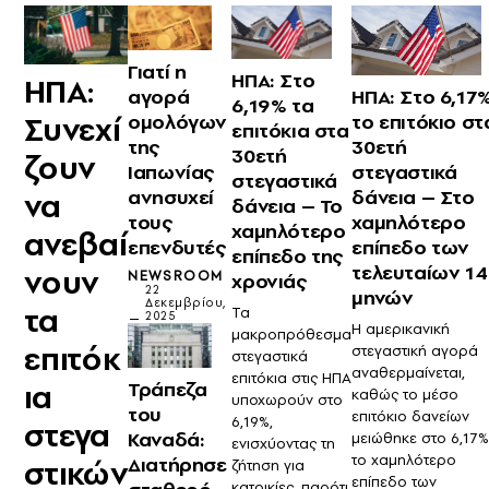
Γιατί η
ΗΠΑ: Στο
ΗΠΑ:
ΗΠΑ: Στο 6,17
αγορά
6,19% τα
το επιτόκιο στ
Συνεχί
ομολόγων
επιτόκια στα
30ετή
της
30ετή
ζουν
στεγαστικά
Ιαπωνίας
στεγαστικά
δάνεια – Στο
ανησυχεί
να
δάνεια – Το
χαμηλότερο
τους
χαμηλότερο
ανεβαί
επίπεδο των
επενδυτές
επίπεδο της
τελευταίων 14
νουν
NEWSROOM
χρονιάς
22
μηνών
Δεκεμβρίου,
τα
Τα
2025
Η αμερικανική
μακροπρόθεσμα
επιτόκ
στεγαστική αγορά
στεγαστικά
αναθερμαίνεται,
επιτόκια στις ΗΠΑ
ια
Τράπεζα
καθώς το μέσο
υποχωρούν στο
του
επιτόκιο δανείων
6,19%,
στεγα
Καναδά:
μειώθηκε στο 6,17%
ενισχύοντας τη
το χαμηλότερο
Διατήρησε
στικών
ζήτηση για
επίπεδο των
κατοικίες, παρότι