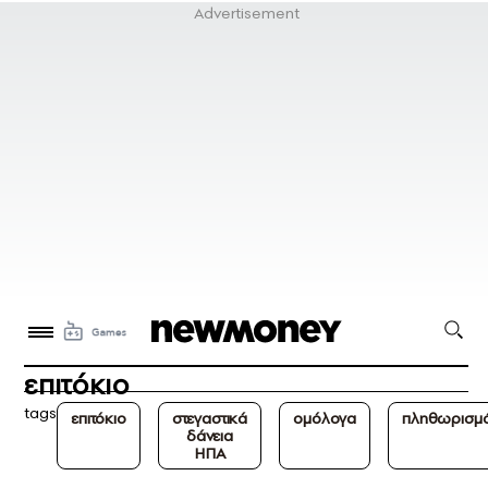
επιτόκιο
tags
επιτόκιο
στεγαστικά
ομόλογα
πληθωρισμ
δάνεια
ΗΠΑ