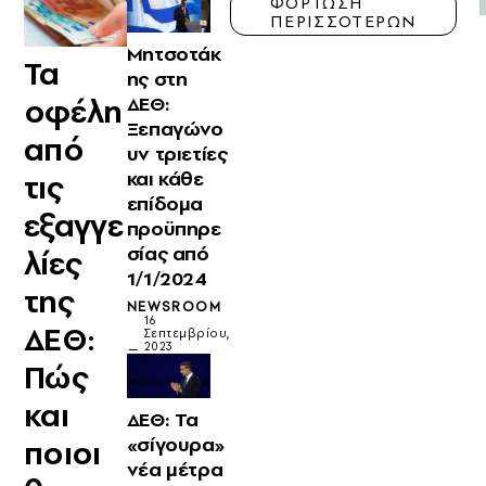
ΦΟΡΤΩΣΗ
ΠΕΡΙΣΣΟΤΕΡΩΝ
Μητσοτάκ
Τα
ης στη
οφέλη
ΔΕΘ:
Ξεπαγώνο
από
υν τριετίες
και κάθε
τις
επίδομα
εξαγγε
προϋπηρε
σίας από
λίες
1/1/2024
της
NEWSROOM
16
ΔΕΘ:
Σεπτεμβρίου,
2023
Πώς
και
ΔΕΘ: Τα
«σίγουρα»
ποιοι
νέα μέτρα