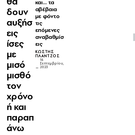
θα
και… τα
αβέβαια
δουν
με φόντο
αυξήσ
τις
επόμενες
εις
αναβαθμίσ
ίσες
εις
με
ΚΩΣΤΉΣ
ΠΛΆΝΤΖΟΣ
16
μισό
Σεπτεμβρίου,
2023
μισθό
τον
χρόνο
ή και
παραπ
άνω