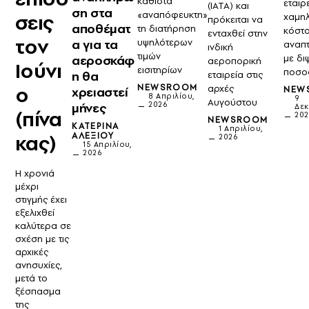
καθιστά
εταιρ
(IATA) και
ση στα
«αναπόφευκτη»
σεις
χαμη
πρόκειται να
αποθέματ
τη διατήρηση
κόστ
ενταχθεί στην
τον
υψηλότερων
α για τα
αναπ
ινδική
τιμών
με δι
αεροσκάφ
αεροπορική
Ιούνι
εισιτηρίων
ποσο
η θα
εταιρεία στις
ο
NEWSROOM
αρχές
NEW
χρειαστεί
8 Απριλίου,
9
Αυγούστου
2026
μήνες
Δεκ
(πίνα
20
NEWSROOM
ΚΑΤΕΡΊΝΑ
1 Απριλίου,
κας)
ΑΛΕΞΊΟΥ
2026
15 Απριλίου,
2026
Η χρονιά
μέχρι
στιγμής έχει
εξελιχθεί
καλύτερα σε
σχέση με τις
αρχικές
ανησυχίες,
μετά το
ξέσπασμα
της