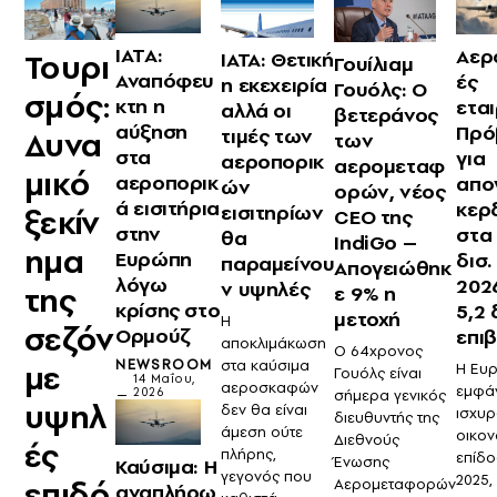
ΙΑΤΑ:
Αερ
Τουρι
IATA: Θετική
Γουίλιαμ
Αναπόφευ
ές
η εκεχειρία
Γουόλς: Ο
σμός:
κτη η
εται
αλλά οι
βετεράνος
αύξηση
Πρό
τιμές των
Δυνα
των
στα
για
αεροπορικ
αερομεταφ
μικό
αεροπορικ
απο
ών
ορών, νέος
ά εισιτήρια
κερ
εισιτηρίων
ξεκίν
CEO της
στην
στα
θα
IndiGo –
ημα
Ευρώπη
δισ.
παραμείνου
Απογειώθηκ
λόγω
202
ν υψηλές
της
ε 9% η
κρίσης στο
5,2 
μετοχή
Η
σεζόν
Ορμούζ
επι
αποκλιμάκωση
Ο 64χρονος
στα καύσιμα
NEWSROOM
με
Η Ευ
Γουόλς είναι
14 Μαΐου,
αεροσκαφών
εμφάν
2026
σήμερα γενικός
υψηλ
δεν θα είναι
ισχυ
διευθυντής της
άμεση ούτε
οικον
Διεθνούς
ές
πλήρης,
επίδο
Ένωσης
Καύσιμα: Η
γεγονός που
2025, 
επιδό
Αερομεταφορών
αναπλήρω