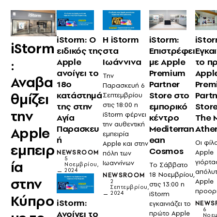
iStorm: Ο
Η iStorm
iStorm:
iStor
iStorm
ειδικός της
στα
Επιστρέφει
Εγκα
:
Apple
Ιωάννινα
με Apple
το π
ανοίγει το
Premium
Appl
Την
Αναβα
18o
Partner
Prem
Παρασκευή 6
κατάστημά
Store στο
Partn
θμίζει
Σεπτεμβρίου
της στην
στις 18:00 η
εμπορικό
Stor
την
iStorm φέρνει
Αγία
κέντρο
The 
την αυθεντική
Παρασκευ
Mediterran
Athe
Apple
εμπειρία
ή
ean
Οι φίλο
Apple και στην
εμπειρ
Cosmos
Apple
NEWSROOM
πόλη των
5
ία
γιόρτα
Ιωαννίνων
Το Σάββατο
Νοεμβρίου,
2024
απόλυ
18 Νοεμβρίου,
NEWSROOM
στην
Apple
2
στις 13:00 η
Σεπτεμβρίου,
προορ
2024
iStorm
Κύπρο
iStorm:
εγκαινιάζει το
NEWS
6
Ανοίγει το
πρώτο Apple
Νοεμ