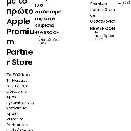
με το
2023
Premium
17o
πρώτο
Partner Store
κατάστημά
στη
της στην
Apple
Θεσσαλονίκη
Κηφισιά
Premiu
NEWSROOM
14
NEWSROOM
Νοεμβρίου,
7
m
2023
Οκτωβρίου,
2024
Partne
r Store
Το Σάββατο
14 Μαρτίου
στις 12:00, o
ειδικός της
Apple
εγκαινιάζει νέο
κατάστημα
Apple
Premium
Partner στο
Mall of Cyprus