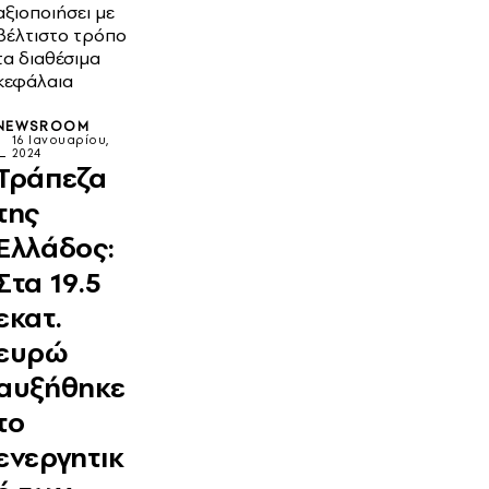
αξιοποιήσει με
βέλτιστο τρόπο
τα διαθέσιμα
κεφάλαια
NEWSROOM
16 Ιανουαρίου,
2024
Τράπεζα
της
Ελλάδος:
Στα 19.5
εκατ.
ευρώ
αυξήθηκε
το
ενεργητικ