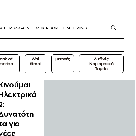
 & ΠΕΡΙΒΑΛΛΟΝ
DARK ROOM
FINE LIVING
ank of
Wall
μετοχές
Διεθνές
merica
Street
Νομισματικό
Ταμείο
Κινούμαι
Ηλεκτρικά
2:
Δυνατότη
τα για
νέες