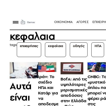
OIKONOMIA
ΑΓΟΡΕΣ
ΕΠΙΧΕΙΡΗ
κεφαλαια
tags
επιχειρήσεις
κεφαλαια
οδηγός
ΗΠΑ
Ιράν: Το
CNBC: Τ
BofA: Από τις
σχέδιο
«μυστικό
Αυτά
υψηλότερες
ΗΠΑ και
όπλο» π
μερισματικές
Κατάρ για
μπορεί ν
είναι
αποδόσεις
να
φέρει ρά
στην Ελλάδα
αποδεσμε
στις