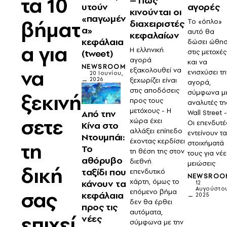
τα 10
– Πώς
υτούν
αγορές
κινούνται οι
«παγωμέν
βήματ
Το «όπλο»
διαχειριστές
α»
αυτό θα
κεφαλαίων
κεφάλαια
δώσει ώθη
α για
Η ελληνική
(tweet)
στις μετοχές
αγορά
και να
NEWSROOM
να
εξακολουθεί να
ενισχύσει τη
20 Ιουνίου,
ξεχωρίζει είναι
2026
αγορά,
στις αποδόσεις
σύμφωνα μ
ξεκινή
προς τους
αναλυτές τη
μετόχους - Η
Από την
Wall Street -
σετε
χώρα έχει
Οι επενδυτέ
Κίνα στο
αλλάξει επίπεδο
εντείνουν τα
Ντουμπάι:
έχοντας κερδίσει
τη
στοιχήματά
Το
τη θέση της στον
τους για νέε
αθόρυβο
διεθνή
μειώσεις
δική
ταξίδι που
επενδυτικό
NEWSROO
χάρτη, όμως το
κάνουν τα
12
Αυγούστου
σας
επόμενο βήμα
κεφάλαια
2025
δεν θα έρθει
προς τις
αυτόματα,
επιχεί
νέες
σύμφωνα με την