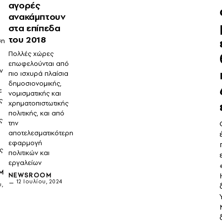
αγορές
ανακάμπτουν
στα επίπεδα
του 2018
ση
Πολλές χώρες
επωφελούνται από
ν
πιο ισχυρά πλαίσια
δημοσιονομικής,
ε
νομισματικής και
ς
χρηματοπιστωτικής
πολιτικής, και από
ς
την
αποτελεσματικότερη
εφαρμογή
ς
πολιτικών και
εργαλείων
M
NEWSROOM
12 Ιουλίου, 2024
,