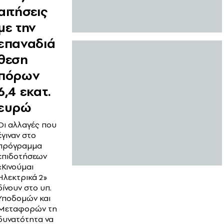
αιτήσεις
με την
επαναδιά
θεση
πόρων
6,4 εκατ.
ευρώ
Οι αλλαγές που
έγιναν στο
πρόγραμμα
επιδοτήσεων
«Κινούμαι
Ηλεκτρικά 2»
δίνουν στο υπ.
Υποδομών και
Μεταφορών τη
δυνατότητα να