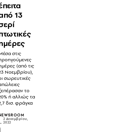
έπειτα
από 13
σερί
πτωτικές
ημέρες
Μέσα στις
προηγούμενες
ημέρες (από τις
23 Νοεμβρίου),
οι σωρευτικές
απώλειες
ξεπέρασαν το
20% ή αλλιώς τα
2,7 δισ. φράγκα
NEWSROOM
2 Δεκεμβρίου,
2022