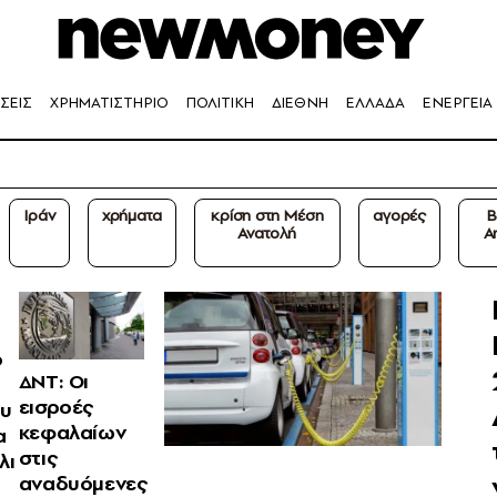
ΣΕΙΣ
ΧΡΗΜΑΤΙΣΤΗΡΙΟ
ΠΟΛΙΤΙΚΗ
ΔΙΕΘΝΗ
ΕΛΛΑΔΑ
ΕΝΕΡΓΕΙΑ
Ιράν
χρήματα
κρίση στη Μέση
αγορές
B
Ανατολή
A
ο
ΔΝΤ: Οι
εισροές
ου
κεφαλαίων
α
στις
λι
αναδυόμενες