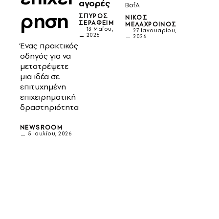
αγορές
BofA
ρηση
ΣΠΎΡΟΣ
ΝΊΚΟΣ
ΣΕΡΑΦΕΊΜ
ΜΕΛΑΧΡΟΙΝΌΣ
13 Μαΐου,
27 Ιανουαρίου,
2026
2026
Ένας πρακτικός
οδηγός για να
μετατρέψετε
μια ιδέα σε
επιτυχημένη
επιχειρηματική
δραστηριότητα
NEWSROOM
5 Ιουλίου, 2026