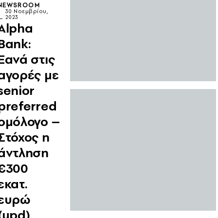
NEWSROOM
30 Νοεμβρίου,
2023
Alpha
Bank:
Ξανά στις
αγορές με
senior
preferred
ομόλογο –
Στόχος η
άντληση
€300
εκατ.
ευρώ
(upd)