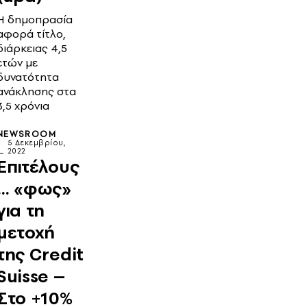
Η δημοπρασία
αφορά τίτλο,
διάρκειας 4,5
ετών με
δυνατότητα
ανάκλησης στα
3,5 χρόνια
NEWSROOM
5 Δεκεμβρίου,
2022
Επιτέλους
… «φως»
για τη
μετοχή
της Credit
Suisse –
Στο +10%