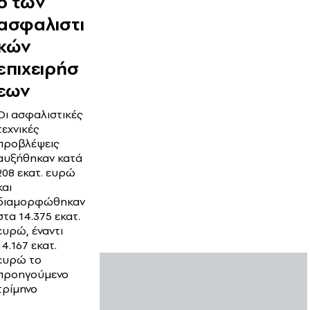
ό των
ασφαλιστι
κών
επιχειρήσ
εων
Oι ασφαλιστικές
τεχνικές
προβλέψεις
αυξήθηκαν κατά
208 εκατ. ευρώ
και
διαμορφώθηκαν
στα 14.375 εκατ.
ευρώ, έναντι
14.167 εκατ.
ευρώ το
προηγούμενο
τρίμηνο