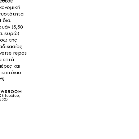
έθεσε
κονομική
ευστότητα
 δισ.
ουάν (5,58
σ. ευρώ)
έσω της
αδικασίας
verse repos
α επτά
έρες και
 επιτόκιο
9%
EWSROOM
26 Ιουλίου,
2023