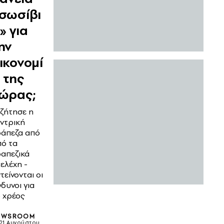
σωσίβι
» για
ην
ικονομί
 της
ώρας;
 ζήτησε η
ντρική
ράπεζα από
πό τα
απεζικά
ελέχη -
τείνονται οι
νδυνοι για
 χρέος
EWSROOM
21 Αυγούστου,