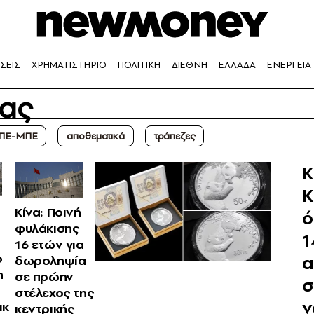
ΣΕΙΣ
ΧΡΗΜΑΤΙΣΤΗΡΙΟ
ΠΟΛΙΤΙΚΗ
ΔΙΕΘΝΗ
ΕΛΛΑΔΑ
ΕΝΕΡΓΕΙΑ
νας
ΠΕ-ΜΠΕ
αποθεματικά
τράπεζες
Κ
Κ
Κίνα: Ποινή
ό
φυλάκισης
1
16 ετών για
ο
α
δωροληψία
η
σε πρώην
σ
στέλεχος της
ν
ικ
κεντρικής