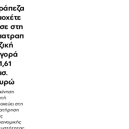
ράπεζα
ιοχέτε
σε στη
ιατραπ
ζική
γορά
1,61
ισ.
υρώ
κίνηση
υτή
οχεύει στη
ιατήρηση
ης
κονομικής
ευστότητας