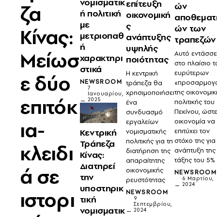
νομισματικ
επίτευξη
ών
ζα
ή πολιτική
οικονομική
αποθεματ
με
ς
ών των
Κίνας:
μετριοπαθ
ανάπτυξης
τραπεζών
ή
υψηλής
Μείωσ
Αυτό εντάσσε
χαρακτηρι
ποιότητας
στο πλαίσιο 
στικά
ευρύτερων
Η κεντρική
ε δύο
NEWSROOM
«προσαρμογ
τράπεζα θα
7
της οικονομικ
χρησιμοποιήσει
Ιανουαρίου,
επιτόκ
2025
πολιτικής του
ένα
Πεκίνου, ώστε
συνδυασμό
οικονομία να
ια-
εργαλείων
Κεντρική
επιτύχει τον
νομισματικής
στόχο της για
πολιτικής για τη
Τράπεζα
κλειδι
ανάπτυξη της
διατήρηση της
Κίνας:
τάξης του 5%
απαραίτητης
Διατηρεί
ά σε
οικονομικής
NEWSROOM
την
6 Μαρτίου,
ρευστότητας
2024
υποστηρικ
ιστορι
NEWSROOM
τική
9
Σεπτεμβρίου,
νομισματικ
2024