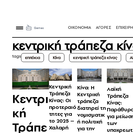
OIKONOMIA
ΑΓΟΡΕΣ
ΕΠΙΧΕΙΡΗ
κεντρική τράπεζα κί
tags
επιτόκια
Κίνα
κεντρική τράπεζα κίνας
Α
Κεντρική
Κίνα: Η
Λαϊκή
Τράπεζα
Κεντρική
Kεντρι
Τράπεζα
Κίνας: Οι
τράπεζα
Κίνας:
προτεραιό
διατηρεί τη
κή
Παράθυρ
τητες για
νομισματικ
για μείωσ
το 2025 –
ή πολιτική
Τράπε
των
Χαλαρή
για την
υποχρεωτ