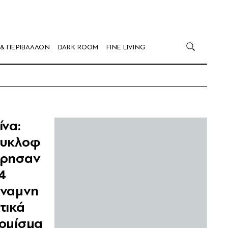
 & ΠΕΡΙΒΑΛΛΟΝ
DARK ROOM
FINE LIVING
ίνα:
υκλοφ
ρησαν
4
ναμνη
τικά
ομίσμα