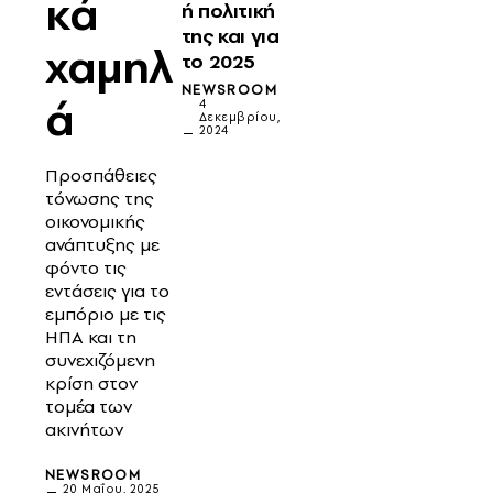
κά
ή πολιτική
της και για
χαμηλ
το 2025
NEWSROOM
ά
4
Δεκεμβρίου,
2024
Προσπάθειες
τόνωσης της
οικονομικής
ανάπτυξης με
φόντο τις
εντάσεις για το
εμπόριο με τις
ΗΠΑ και τη
συνεχιζόμενη
κρίση στον
τομέα των
ακινήτων
NEWSROOM
20 Μαΐου, 2025