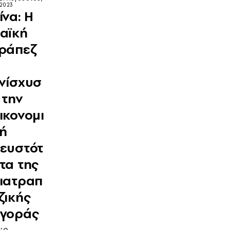
2023
ίνα: Η
αϊκή
ράπεζ
νίσχυσ
 την
ικονομι
ή
ευστότ
τα της
ιατραπ
ζικής
γοράς