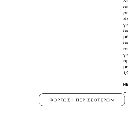
Δι
οι
ρ
44
γι
δι
μ
δι
re
γι
ημ
με
1,
N
ΦΟΡΤΩΣΗ ΠΕΡΙΣΣΟΤΕΡΩΝ