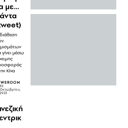
α με…
άντα
tweet)
 διάθεση
ων
ομισμάτων
 γίνει μέσω
ννομης
ροσφοράς
ην Κίνα
EWSROOM
30
Οκτωβρίου,
2023
Η
ινεζική
εντρικ