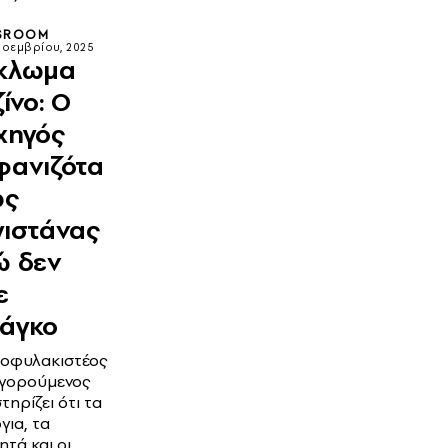
SROOM
Νοεμβρίου, 2025
κλωμα
ίνο: Ο
χηγός
φανιζότα
ως
γιστάνας
ώ δεν
ε
άγκο
οφυλακιστέος
γορούμενος
τηρίζει ότι τα
για, τα
ητά και οι