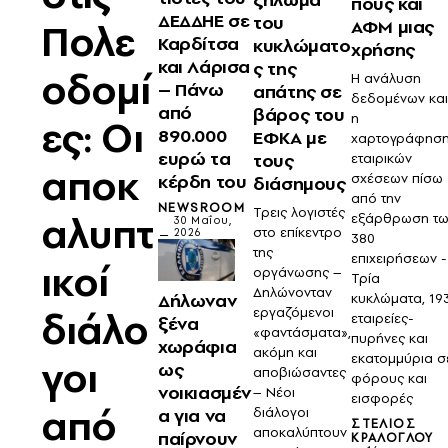
πους και
ΔΕΔΔΗΕ σε
του
Πολε
ΑΦΜ μιας
Καρδίτσα
κυκλώματο
χρήσης
και Λάρισα
ς της
οδομί
Η ανάλυση
– Πάνω
απάτης σε
δεδομένων κα
από
βάρος του
η
ες: Oι
890.000
ΕΦΚΑ με
χαρτογράφησ
ευρώ τα
τους
εταιρικών
αποκ
σχέσεων πίσω
κέρδη του
διάσημους
από την
NEWSROOM
Τρεις λογιστές
αλυπτ
εξάρθρωση τ
30 Μαΐου,
στο επίκεντρο
2026
380
της
επιχειρήσεων -
ικοί
οργάνωσης –
Τρία
Δηλώνονταν
Δήλωναν
κυκλώματα, 19
διάλο
εργαζόμενοι
εταιρείες-
ξένα
«φαντάσματα»,
πυρήνες και
χωράφια
ακόμη και
εκατομμύρια σ
γοι
ως
αποβιώσαντες
φόρους και
νοικιασμέν
– Νέοι
εισφορές
από
α για να
διάλογοι
ΣΤΈΛΙΟΣ
αποκαλύπτουν
παίρνουν
ΚΡΆΛΟΓΛΟΥ