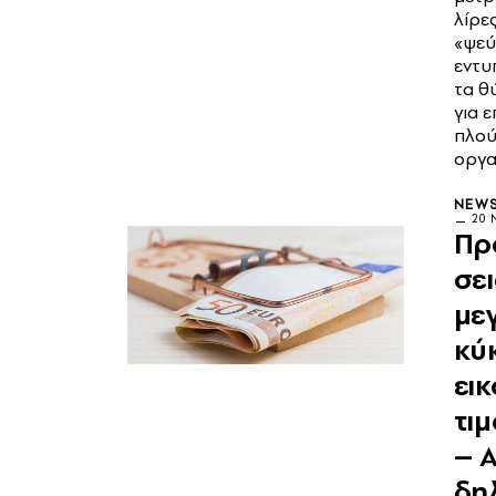
λίρε
«ψεύ
εντυ
τα θ
για ε
πλού
οργα
NEW
20 
Πρ
σει
με
κύ
ει
τι
– 
δη