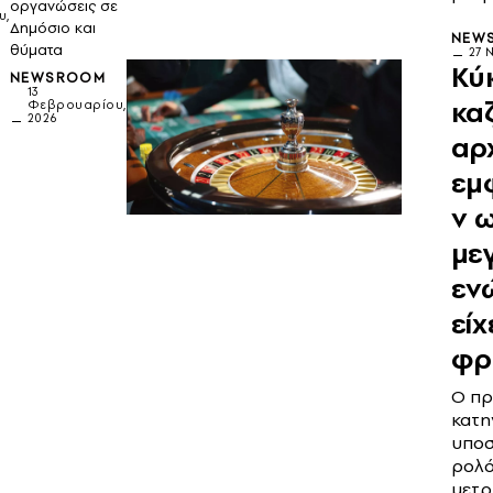
οργανώσεις σε
υ,
Δημόσιο και
NEW
θύματα
27 
Κύ
NEWSROOM
13
καζ
Φεβρουαρίου,
2026
αρ
εμ
ν 
με
εν
είχ
φρ
Ο πρ
κατη
υποσ
ρολό
μετρ