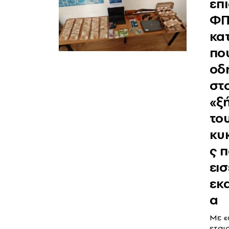
επ
ΦΠ
κα
πο
οδ
στ
«ξ
το
κυ
ς 
ει
εκ
α
Με «
εταιρ