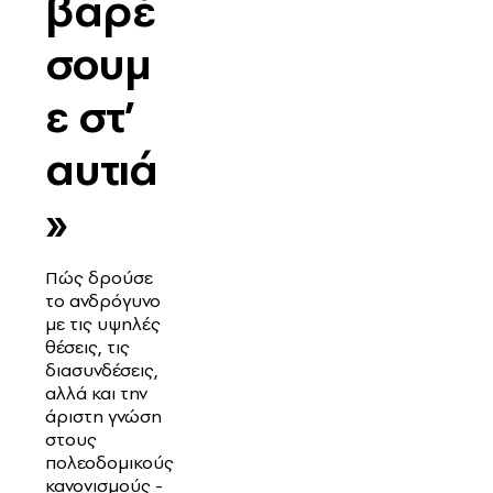
βαρέ
σουμ
ε στ’
αυτιά
»
Πώς δρούσε
το ανδρόγυνο
με τις υψηλές
θέσεις, τις
διασυνδέσεις,
αλλά και την
άριστη γνώση
στους
πολεοδομικούς
κανονισμούς -