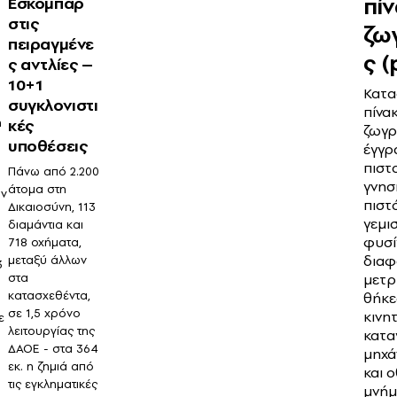
πί
Εσκομπάρ
στις
ζω
πειραγμένε
ς (
ς αντλίες –
10+1
ι
Κατα
συγκλονιστι
πίνα
η
κές
ζωγρ
υποθέσεις
έγγρ
πιστ
Πάνω από 2.200
γνησ
άτομα στη
ων
πιστό
Δικαιοσύνη, 113
γεμι
διαμάντια και
φυσί
718 οχήματα,
δια
μεταξύ άλλων
3
στα
μετρ
κατασχεθέντα,
θήκε
σε 1,5 χρόνο
κινη
ε
λειτουργίας της
κατα
ΔΑΟΕ - στα 364
μηχά
εκ. η ζημιά από
και 
τις εγκληματικές
μνήμ