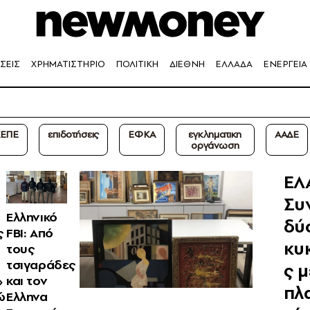
ΣΕΙΣ
ΧΡΗΜΑΤΙΣΤΗΡΙΟ
ΠΟΛΙΤΙΚΗ
ΔΙΕΘΝΗ
ΕΛΛΑΔΑ
ΕΝΕΡΓΕΙΑ
ΕΠΕ
επιδοτήσεις
ΕΦΚΑ
εγκληματικη
ΑΑΔΕ
οργάνωση
ΕΛ
Συ
Ελληνικό
δύ
ς
FBI: Από
κυ
τους
τσιγαράδες
ς 
»
και τον
πλ
ώ
Ελληνα