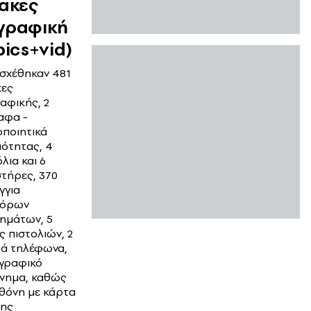
νακες
γραφική
pics+vid)
σχέθηκαν 481
κες
αφικής, 2
αφα -
οποιητικά
ιότητας, 4
λια και 6
στήρες, 370
γγια
φόρων
ημάτων, 5
ς πιστολιών, 2
τά τηλέφωνα,
γραφικό
νημα, καθώς
οθόνη με κάρτα
ης