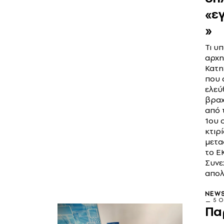
«ε
»
Τι υ
αρχη
Κατη
που 
ελεύ
βραχ
από 
1ου 
κτιρί
μετα
το Ε
Συνεχ
απολ
NEW
5 Ο
Πα