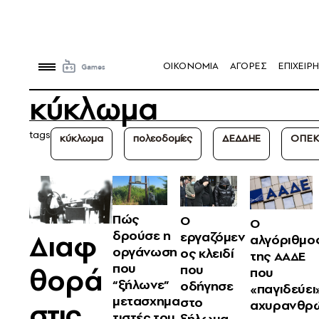
OIKONOMIA
ΑΓΟΡΕΣ
ΕΠΙΧΕΙΡΗ
κύκλωμα
tags
κύκλωμα
πολεοδομίες
ΔΕΔΔΗΕ
ΟΠΕΚ
Πώς
Ο
Ο
Διαφ
δρούσε η
εργαζόμεν
αλγόριθμο
οργάνωση
ος κλειδί
της ΑΑΔΕ
που
θορά
που
που
“ξήλωνε”
οδήγησε
«παγιδεύει
μετασχημα
στο
στις
αχυρανθρ
τιστές του
ξήλωμα