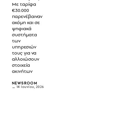
Με ταρίφα
€30.000
παρενέβαιναν
ακόμη και σε
ψηφιακά
συστήματα
των
υπηρεσιών
τους για να
αλλοιώσουν
στοιχεία
ακινήτων
NEWSROOM
14 Ιουνίου, 2026