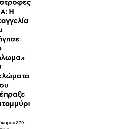
ιστροφές
Α: Η
ταγγελία
υ
ήγησε
ο
ήλωμα»
υ
κλώματο
που
σέπραξε
ατομμύρι
όχημα» 370
είες,