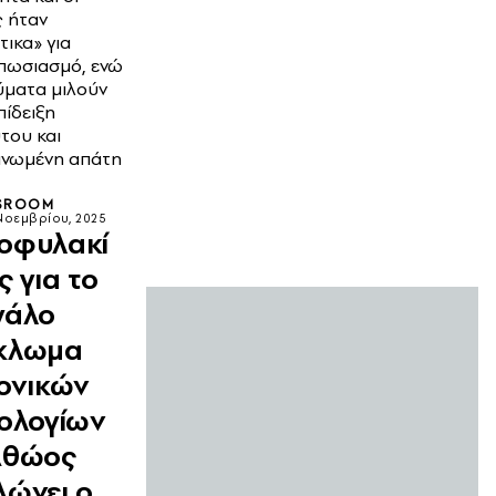
ς ήταν
τικα» για
πωσιασμό, ενώ
ύματα μιλούν
πίδειξη
του και
νωμένη απάτη
SROOM
Νοεμβρίου, 2025
οφυλακί
ς για το
γάλο
κλωμα
κονικών
μολογίων
Αθώος
λώνει ο