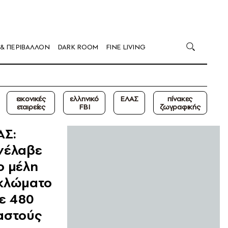
 & ΠΕΡΙΒΑΛΛΟΝ
DARK ROOM
FINE LIVING
εικονικές
ελληνικό
ΕΛΑΣ
πίνακες
εταιρείες
FBI
ζωγραφικής
ΑΣ:
νέλαβε
ο μέλη
κλώματο
με 480
αστούς