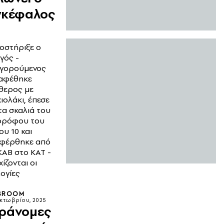
γκέφαλος
ποστήριξε ο
γός -
γορούμενος
αφέθηκε
θερος με
ιολάκι, έπεσε
τα σκαλιά του
ορόφου του
ου 10 και
φέρθηκε από
ΚΑΒ στο ΚΑΤ -
ίζονται οι
ογίες
SROOM
κτωβρίου, 2025
ράνομες