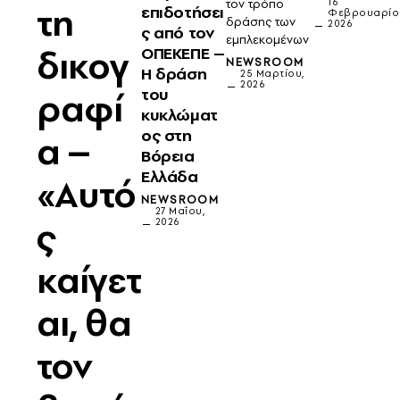
τον τρόπο
16
τη
επιδοτήσει
Φεβρουαρίο
δράσης των
2026
ς από τον
εμπλεκομένων
δικογ
ΟΠΕΚΕΠΕ –
NEWSROOM
Η δράση
25 Μαρτίου,
2026
του
ραφί
κυκλώματ
ος στη
α –
Βόρεια
Ελλάδα
«Αυτό
NEWSROOM
27 Μαΐου,
ς
2026
καίγετ
αι, θα
τον