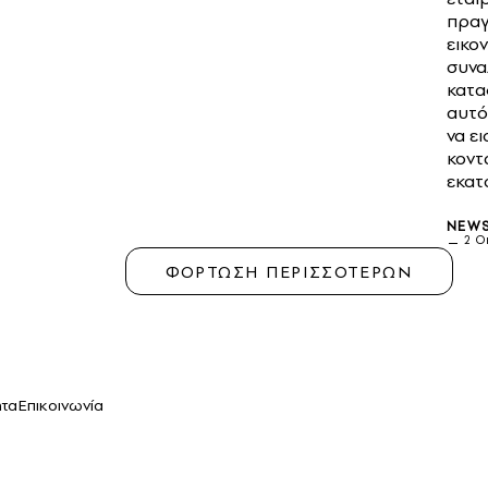
πραγ
εικον
συνα
κατα
αυτό
να ε
κοντ
εκατ
NEW
2 Ο
ΦΟΡΤΩΣΗ ΠΕΡΙΣΣΟΤΕΡΩΝ
ητα
Επικοινωνία