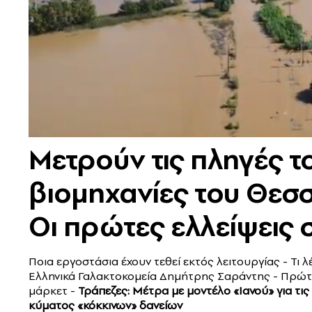
Μετρούν τις πληγές τ
βιομηχανίες του Θεσ
Οι πρώτες ελλείψεις
Ποια εργοστάσια έχουν τεθεί εκτός λειτουργίας - Τι
Ελληνικά Γαλακτοκομεία Δημήτρης Σαράντης - Πρώτ
μάρκετ -
Τράπεζες: Μέτρα με μοντέλο «Ιανού» για τις
κύματος «κόκκινων» δανείων