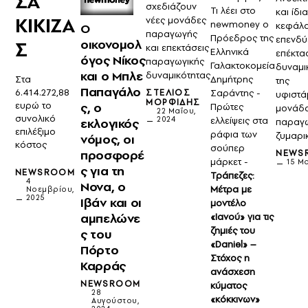
ΣΑ
σχεδιάζουν
Τι λέει στο
και ίδι
ΚΙΚΙΖΑ
νέες μονάδες
newmoney o
κεφάλα
Ο
παραγωγής
Πρόεδρος της
επενδύ
Σ
οικονομολ
και επεκτάσεις
Ελληνικά
επέκτα
όγος Νίκος
παραγωγικής
Γαλακτοκομεία
δυναμι
και ο Μπλε
δυναμικότητας
Στα
Δημήτρης
της
Παπαγάλο
6.414.272,88
ΣΤΈΛΙΟΣ
Σαράντης -
υφιστά
ΜΟΡΦΊΔΗΣ
ευρώ το
ς, ο
Πρώτες
μονάδ
22 Μαΐου,
συνολικό
2024
ελλείψεις στα
εκλογικός
παραγ
επιλέξιμο
ράφια των
ζυμαρι
νόμος, οι
κόστος
σούπερ
προσφορέ
NEWS
μάρκετ -
15 Μα
ς για τη
NEWSROOM
Τράπεζες:
4
Nova, ο
Μέτρα με
Νοεμβρίου,
2025
Ιβάν και οι
μοντέλο
αμπελώνε
«Ιανού» για τις
ζημιές του
ς του
«Daniel» –
Πόρτο
Στόχος η
Καρράς
ανάσχεση
NEWSROOM
κύματος
28
«κόκκινων»
Αυγούστου,