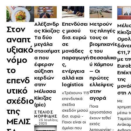
Επενδύσει
Μετρούν
Αλέξανδρ
Μέλι
Στον
ς μισού
τις πληγές
ος Κίκιζας:
Κίκιζ
δισ. ευρώ
αναπτ
τους οι
Τα δύο
Ομολ
σε
βιομηχανίε
μεγάλα
δάνε
υξιακό
μονάδες
ς του
στοιχήματ
€11,7
παραγωγή
Θεσσαλικο
α που
νόμο
με τη
ς,
ύ Κάμπου
έφεραν
Euro
το
ενέργεια
– Οι
αύξηση
Επέκ
αλλά και
πρώτες
κερδών
επενδ
της
logistics
ελλείψεις
στην
μονά
υτικό
στην
Μέλισσα
στη 
«Τρέχουν» 115
αγορά
Κίκιζας
σχέδιο
επενδυτικά
Με
(pic)
σχέδια
Ποια
χρημα
της
σχεδόν μισού
εργοστάσια
ΣΤΈΛΙΟΣ
μέσω τ
δισ. ευρώ -
ΜΟΡΦΊΔΗΣ
έχουν τεθεί
ΜΕΛΙΣ
Ταμείο
25 Ιουλίου,
Ποιοι είναι οι
εκτός
2025
Ανάκαμ
όμιλοι που
λειτουργίας -
Ανθεκτ