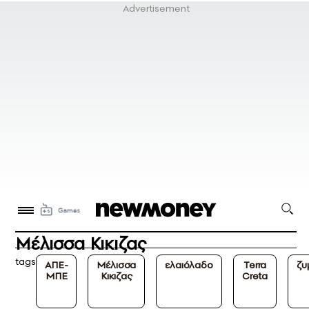
Μέλισσα Κικιζας
tags
ΑΠΕ-
Μέλισσα
ελαιόλαδο
Terra
ζυ
ΜΠΕ
Κικιζας
Creta