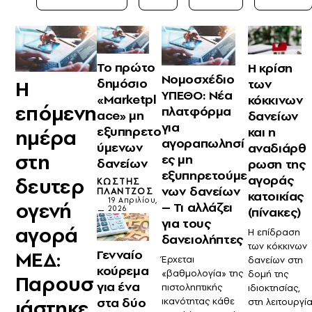
Το πρώτο
Η κρίση
Νομοσχέδιο
δημόσιο
των
Η
ΥΠΕΘΟ: Νέα
«Marketpl
κόκκινων
επόμενη
πλατφόρμα
ace» μη
δανείων
για
εξυπηρετο
και η
ημέρα
αγοραπωλησί
ύμενων
αναδιάρθ
στη
ες μη
δανείων
ρωση της
εξυπηρετούμε
αγοράς
δευτερ
ΚΩΣΤΉΣ
νων δανείων
ΠΛΆΝΤΖΟΣ
κατοικίας
19 Απριλίου,
ογενή
– Τι αλλάζει
2026
(πίνακες)
για τους
αγορά
Η επίδραση
δανειολήπτες
των κόκκινων
Γενναίο
ΜΕΔ:
Έρχεται
δανείων στη
κούρεμα
«βαθμολογία» της
δομή της
Παρουσ
για ένα
πιστοληπτικής
ιδιοκτησίας,
στα δύο
ικανότητας κάθε
ιάστηκε
στη λειτουργί