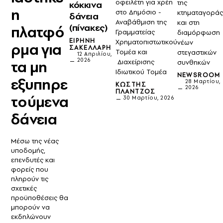
οφειλέτη για χρέη
της
κόκκινα
η
στο Δημόσιο -
κτηματαγοράς
δάνεια
Αναβάθμιση της
και στη
(πίνακες)
πλατφό
Γραμματείας
διαμόρφωση
ΕΙΡΉΝΗ
Χρηματοπιστωτικού
νέων
ρμα για
ΣΑΚΕΛΛΆΡΗ
Τομέα και
στεγαστικών
12 Απριλίου,
2026
Διαχείρισης
τα μη
συνθηκών
Ιδιωτικού Τομέα
NEWSROOM
εξυπηρε
28 Μαρτίου,
ΚΩΣΤΉΣ
2026
ΠΛΆΝΤΖΟΣ
τούμενα
30 Μαρτίου, 2026
δάνεια
Μέσω της νέας
υποδομής,
επενδυτές και
φορείς που
πληρούν τις
σχετικές
προϋποθέσεις θα
μπορούν να
εκδηλώνουν