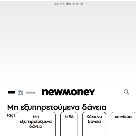
Μη εξυπηρετούμενα δάνεια
tags
Μη
ΜΕΔ
Κόκκινα
servicers
εξυπηρετούμενα
δάνεια
δάνεια