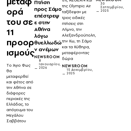
μεταφ
της AEGEAN και
Πτήση
30
της Olympic Air
Σεπτεμβρίου,
προς Σάμο
ορά
2025
ταξίδεψαν με
επέστρεψ
τρεις ειδικές
του σε
ε στην
πτήσεις στη
Αθήνα
11
Λήμνο, την
λόγω
Αλεξανδρούπολη,
προορ
την Κω, τη Σάμο
θυελλωδώ
και τα Κύθηρα,
ν ανέμων
ισμούς
μεταφέροντας
NEWSROOM
δώρα
8
Ιανουαρίου,
Tο Άγιο Φως
NEWSROOM
2026
15 Δεκεμβρίου,
θα
2025
μεταφερθεί
και φέτος από
την Αθήνα σε
διάφορες
περιοχές της
Ελλάδας, το
απόγευμα του
Μεγάλου
Σαββάτου