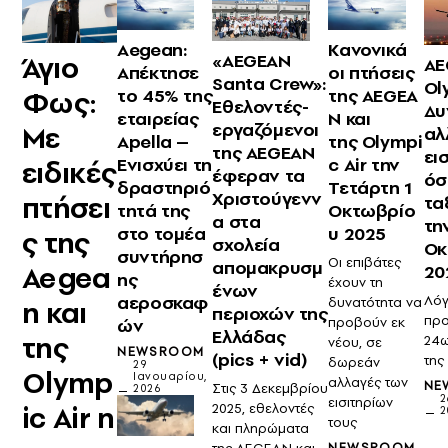
Aegean:
Kανονικά
Άγιο
«AEGEAN
AE
Απέκτησε
οι πτήσεις
Santa Crew»:
Ol
Φως:
το 45% της
της AEGEA
Εθελοντές-
Δυ
εταιρείας
N και
εργαζόμενοι
Με
αλ
Apella –
της Olympi
της AEGEAN
ει
Ενισχύει τη
c Air την
ειδικές
έφεραν τα
όσ
δραστηριό
Τετάρτη 1
Χριστούγενν
πτήσει
τα
τητά της
Οκτωβρίο
α στα
τη
στο τομέα
υ 2025
ς της
σχολεία
Οκ
συντήρησ
Οι επιβάτες
απομακρυσμ
Aegea
20
ης
έχουν τη
ένων
αεροσκαφ
Λόγ
n και
δυνατότητα να
περιοχών της
προ
ών
προβούν εκ
Ελλάδας
της
24ω
νέου, σε
NEWSROOM
(pics + vid)
της
δωρεάν
29
Olymp
Ιανουαρίου,
αλλαγές των
NE
Στις 3 Δεκεμβρίου
2026
2
εισιτηρίων
ic Air η
2025, εθελοντές
2
τους
και πληρώματα
NEWSROOM