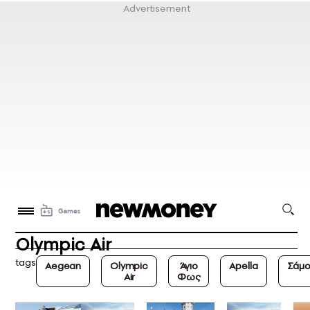
Olympic Air
tags
Aegean
Olympic
Άγιο
Apella
Σάμ
Air
Φως