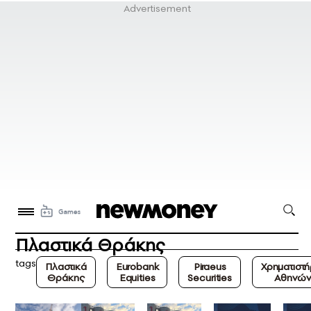
Πλαστικά Θράκης
tags
Πλαστικά
Eurobank
Piraeus
Χρηματιστή
Θράκης
Equities
Securities
Αθηνών