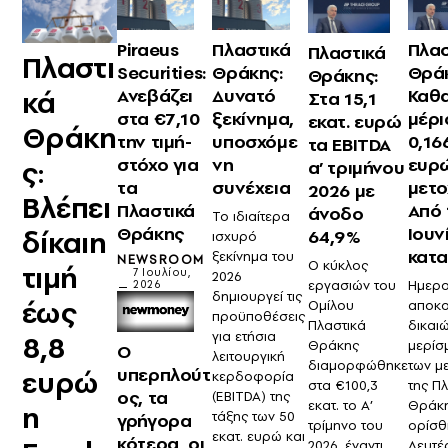
Piraeus
Πλαστικά
Πλασ
Πλαστικά
Πλαστι
Securities:
Θράκης:
Θρά
Θράκης:
κά
Ανεβάζει
Δυνατό
Καθ
Στα 15,1
στα €7,10
ξεκίνημα,
μέρι
εκατ. ευρώ
Θράκη
την τιμή-
υποσχόμε
0,16
τα EBITDA
στόχο για
νη
ευρ
ς:
α’ τριμήνου
τα
συνέχεια
μετο
2026 με
Βλέπει
Πλαστικά
Από 
άνοδο
Το ιδιαίτερα
Θράκης
Ιουν
δίκαιη
64,9%
ισχυρό
κατ
ξεκίνημα του
NEWSROOM
O κύκλος
τιμή
7 Ιουλίου,
2026
εργασιών του
Ημερο
2026
δημιουργεί τις
έως
Ομίλου
αποκ
προϋποθέσεις
Πλαστικά
δικαι
για ετήσια
8,8
Θράκης
μερίσ
Ο
λειτουργική
διαμορφώθηκε
των μ
υπερπλούτ
ευρώ
κερδοφορία
στα €100,3
της Π
ος, τα
(EBITDA) της
εκατ. το Α’
Θράκ
η
τάξης των 50
γρήγορα
τρίμηνο του
ορίσθ
εκατ. ευρώ και
κότερα, οι
2026, έναντι
Δευτέ