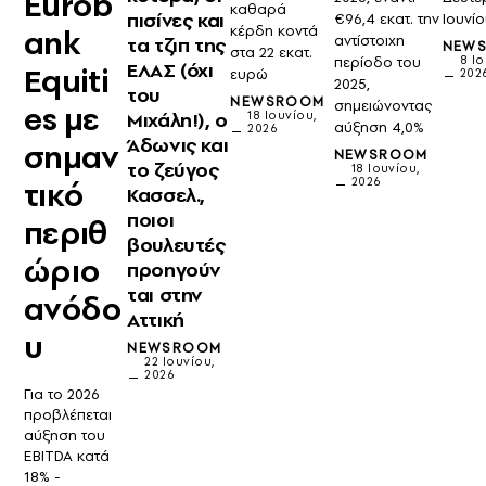
Eurob
καθαρά
πισίνες και
€96,4 εκατ. την
Ιουνί
κέρδη κοντά
ank
αντίστοιχη
τα τζιπ της
NEW
στα 22 εκατ.
περίοδο του
8 Ιο
ΕΛΑΣ (όχι
Equiti
ευρώ
202
2025,
του
NEWSROOM
σημειώνοντας
es με
Μιχάλη!), ο
18 Ιουνίου,
αύξηση 4,0%
2026
Άδωνις και
σημαν
NEWSROOM
το ζεύγος
18 Ιουνίου,
2026
τικό
Κασσελ.,
ποιοι
περιθ
βουλευτές
ώριο
προηγούν
ται στην
ανόδο
Αττική
υ
NEWSROOM
22 Ιουνίου,
2026
Για το 2026
προβλέπεται
αύξηση του
EBITDA κατά
18% -