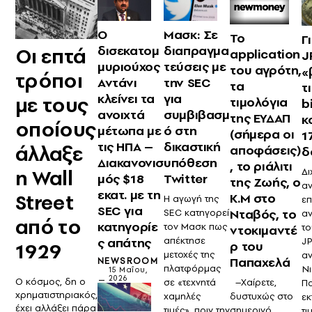
O
Μασκ: Σε
Το
Γ
δισεκατομ
διαπραγμα
Oι επτά
application
J
μυριούχος
τεύσεις με
του αγρότη,
«
τρόποι
Αντάνι
την SEC
τα
τ
κλείνει τα
για
με τους
τιμολόγια
b
ανοιχτά
συμβιβασμ
της ΕΥΔΑΠ
κ
οποίους
μέτωπα με
ό στη
(σήμερα οι
1
τις ΗΠΑ –
δικαστική
άλλαξε
αποφάσεις)
δ
Διακανονισ
υπόθεση
, το ριάλιτι
η Wall
Δι
μός $18
Twitter
της Ζωής, ο
αν
εκατ. με τη
Street
Κ.Μ στο
Η αγωγή της
ε
SEC για
Νταβός, το
SEC κατηγορεί
α
από το
κατηγορίε
τον Μασκ πως
το
ντοκιμαντέ
ς απάτης
απέκτησε
JP
ρ του
1929
μετοχές της
α
Παπαχελά
NEWSROOM
πλατφόρμας
Ν
15 Μαΐου,
2026
O κόσμος, δη ο
–Χαίρετε,
σε «τεχνητά
Π
χρηματιστηριακός,
δυστυχώς στο
χαμηλές
εκ
έχει αλλάξει πάρα
σημερινό
τιμές», πριν την
τι