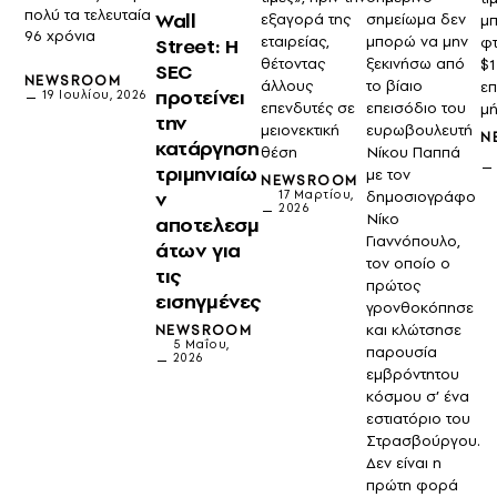
πολύ τα τελευταία
Wall
σημείωμα δεν
εξαγορά της
μ
96 χρόνια
μπορώ να μην
εταιρείας,
φτ
Street: Η
ξεκινήσω από
θέτοντας
$1
SEC
NEWSROOM
το βίαιο
άλλους
ε
προτείνει
19 Ιουλίου, 2026
επεισόδιο του
επενδυτές σε
μ
την
ευρωβουλευτή
μειονεκτική
N
κατάργηση
Νίκου Παππά
θέση
τριμηνιαίω
με τον
NEWSROOM
ν
δημοσιογράφο
17 Μαρτίου,
2026
Νίκο
αποτελεσμ
Γιαννόπουλο,
άτων για
τον οποίο ο
τις
πρώτος
εισηγμένες
γρονθοκόπησε
και κλώτσησε
NEWSROOM
5 Μαΐου,
παρουσία
2026
εμβρόντητου
κόσμου σ’ ένα
εστιατόριο του
Στρασβούργου.
Δεν είναι η
πρώτη φορά