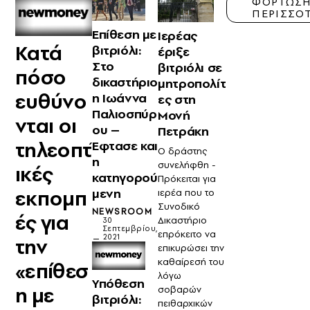
ΦΟΡΤΩΣ
ΠΕΡΙΣΣΟ
Επίθεση με
Ιερέας
Κατά
βιτριόλι:
έριξε
Στο
βιτριόλι σε
πόσο
δικαστήριο
μητροπολίτ
ευθύνο
η Ιωάννα
ες στη
Παλιοσπύρ
Μονή
νται οι
ου –
Πετράκη
τηλεοπτ
Έφτασε και
Ο δράστης
η
συνελήφθη -
ικές
κατηγορού
Πρόκειται για
εκπομπ
μενη
ιερέα που το
Συνοδικό
NEWSROOM
ές για
Δικαστήριο
30
Σεπτεμβρίου,
επρόκειτο να
2021
την
επικυρώσει την
καθαίρεσή του
«επίθεσ
λόγω
Υπόθεση
η με
σοβαρών
βιτριόλι:
πειθαρχικών