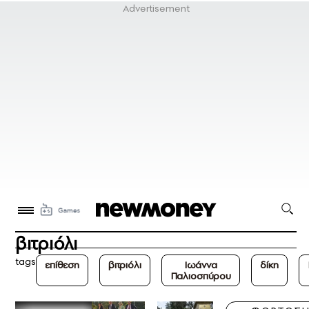
βιτριόλι
tags
επίθεση
βιτριόλι
Ιωάννα
δίκη
Παλιοσπύρου