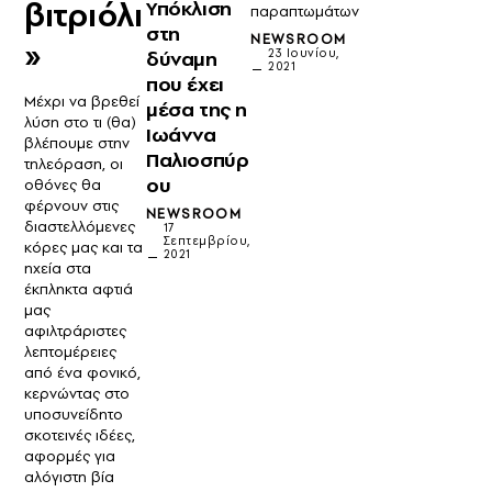
βιτριόλι
Υπόκλιση
παραπτωμάτων
στη
NEWSROOM
»
23 Ιουνίου,
δύναμη
2021
που έχει
Μέχρι να βρεθεί
μέσα της η
λύση στο τι (θα)
Ιωάννα
βλέπουμε στην
Παλιοσπύρ
τηλεόραση, οι
ου
οθόνες θα
φέρνουν στις
NEWSROOM
διαστελλόμενες
17
Σεπτεμβρίου,
κόρες μας και τα
2021
ηχεία στα
έκπληκτα αφτιά
μας
αφιλτράριστες
λεπτομέρειες
από ένα φονικό,
κερνώντας στο
υποσυνείδητο
σκοτεινές ιδέες,
αφορμές για
αλόγιστη βία