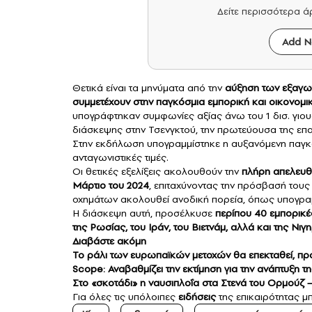
Δείτε περισσότερα 
Add N
Θετικά είναι τα μηνύματα από την
αύξηση των
εξαγω
συμμετέχουν στην παγκόσμια εμπορική και οικονομι
υπογράφτηκαν συμφωνίες αξίας άνω του 1 δισ. γιου
διάσκεψης στην Τσενγκτού, την πρωτεύουσα της επα
Στην εκδήλωση υπογραμμίστηκε η αυξανόμενη παγκό
ανταγωνιστικές τιμές.
Οι θετικές εξελίξεις ακολουθούν την
πλήρη απελευθ
Μάρτιο του 2024
, επιταχύνοντας την πρόσβασή τους
οχημάτων ακολουθεί ανοδική πορεία, όπως υπογραμ
Η διάσκεψη αυτή, προσέλκυσε
περίπου 40 εμπορικέ
της Ρωσίας, του Ιράν, του Βιετνάμ, αλλά και της Νιγη
Διαβάστε ακόμη
Το ράλι των ευρωπαϊκών μετοχών θα επεκταθεί, προβ
Scope: Αναβαθμίζει την εκτίμηση για την ανάπτυξη τη
Στο «σκοτάδι» η ναυσιπλοΐα στα Στενά του Ορμούζ
Για όλες τις υπόλοιπες
ειδήσεις
της επικαιρότητας μπ