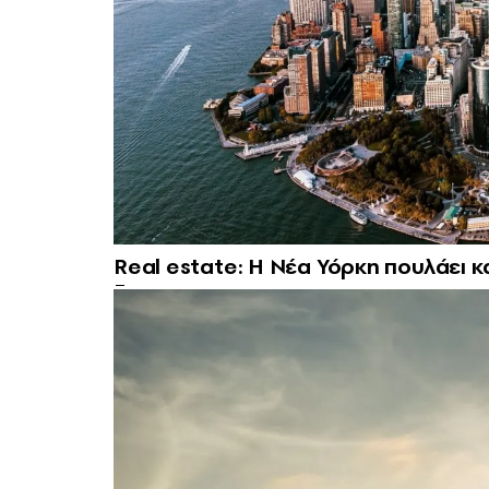
Real estate: H Νέα Υόρκη πουλάει κ