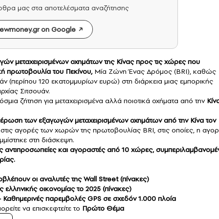
άρθρα μας στα αποτελέσματα αναζήτησης
ewmoney.gr on Google
γών
μεταχειρισμένων οχημάτων
της Κίνας προς τις χώρες που
κή πρωτοβουλία του Πεκίνου,
Μία Ζώνη Ένας Δρόμος (BRI), καθώς
άν (περίπου 120 εκατομμυρίων ευρώ) στη διάρκεια μιας εμπορικής
ρχίας Σιτσουάν.
σμια ζήτηση για μεταχειρισμένα αλλά ποιοτικά οχήματα από την
Κίν
έρωση των εξαγωγών μεταχειρισμένων οχημάτων από την Κίνα τον
 στις αγορές των χωρών της πρωτοβουλίας BRI, στις οποίες, η αγο
μίστηκε στη διάσκεψη.
ς αντιπροσωπείες και αγοραστές από 10 χώρες, συμπεριλαμβανομέ
ρίας.
λέπουν οι αναλυτές της Wall Street (πίνακες)
ς ελληνικής οικονομίας το 2025 (πίνακες)
 – Καθημερινές παρεμβολές GPS σε σχεδόν 1.000 πλοία
ορείτε να επισκεφτείτε το
Πρώτο Θέμα