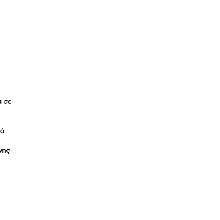
α
σε
ρά
νης