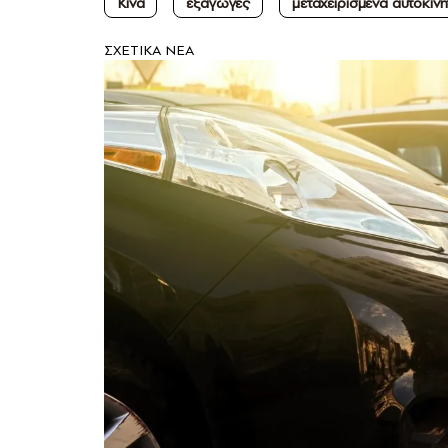
Κίνα
εξαγωγές
μεταχειρισμένα αυτοκίνη
ΣXETIKA NEA