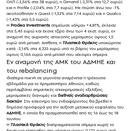
ΟΛΠ (-2,56% στα 38 ευρώ), η Dimand (-2,31% στα 12,7 ευρώ)
και η Profile (-2,04% στα 7,7 ευρώ). Με πτώση άνω του -1%
ακολούθησαν η Quest (-1,52% στα 7,14 ευρώ) και η Qualco
(-1,43% στα 5,5 ευρώ).
Η
Prodea Investments
σημείωσε «άλμα» +4,81%, έκλεισε
στα 5,45 ευρώ και έκανε τζίρο άνω των 4 εκατ. ευρώ, εν
αναμονή της αυριανής αποκοπής μερίσματος ύψους 1,5
ευρώ ανά μετοχή. Αντίθετα, η
Πλαστικά Θράκης
υποχώρησε
κατά -3,14% στα 4,325 ευρώ υπό το βάρος του μερίσματος
ύψους 0,166 ευρώ ανά μετοχή που «έκοψε» σήμερα.
Εν αναμονή της ΑΜΚ του ΑΔΜΗΕ και
του rebalancing
Ιδιαίτερα πυκνή σε γεγονότα αναμένεται η τρέχουσα
εβδομάδα για το Χρηματιστήριο Αθηνών, καθώς
περιλαμβάνει σημαντικές επιχειρηματικές εξελίξεις,
μερισματικές διανομές και
διεθνείς αναδιαρθρώσεις
δεικτών
. Στο επίκεντρο του ενδιαφέροντος θα βρεθεί η
δημόσια προσφορά για την αύξηση μετοχικού κεφαλαίου του
ΑΔΜΗΕ
, η οποία θα πραγματοποιηθεί από τις 16 έως τις 18
Ιουνίου.
Η
Πλαστικά Θράκης
διαπραγματεύεται σήμερα χωρίς το
δικαίωμα είσπραξης στο μέρισμα ύψους 0,175 ευρώ ανά