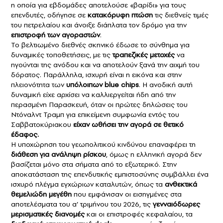
η οποία για εβδομάδες αποτελούσε «βαρίδι» για τους
επενδυτές, οδήγησε σε
κατακόρυφη πτώση
τις διεθνείς τιμές
του πετρελαίου και άνοιξε διάπλατα τον δρόμο για την
επιστροφή των αγοραστών
.
Το βελτιωμένο διεθνές σκηνικό έδωσε το σύνθημα για
δυναμικές τοποθετήσεις, με τις
τραπεζικές μετοχές
να
ηγούνται της ανόδου και να αποτελούν ξανά την αιχμή του
δόρατος. Παράλληλα, ισχυρή είναι η εικόνα και στην
πλειονότητα των
υπόλοιπων blue chips
. Η ανοδική αυτή
δυναμική είχε αρχίσει να καλλιεργείται ήδη από την
περασμένη Παρασκευή, όταν οι πρώτες δηλώσεις του
Ντόναλντ Τραμπ για επικείμενη συμφωνία εντός του
Σαββατοκύριακου
είχαν ωθήσει την αγορά σε θετικό
έδαφος.
Η υποχώρηση του γεωπολιτικού κινδύνου επαναφέρει τη
διάθεση για ανάληψη ρίσκου
, όμως η ελληνική αγορά δεν
βασίζεται μόνο στα σήματα από το εξωτερικό. Στην
αποκατάσταση της επενδυτικής εμπιστοσύνης συμβάλλει ένα
ισχυρό πλέγμα εγχώριων καταλυτών, όπως τα
ανθεκτικά
θεμελιώδη μεγέθη
που εμφάνισαν οι εισηγμένες στα
αποτελέσματα του α’ τριμήνου του 2026, τις
γενναιόδωρες
μερισματικές διανομές
και οι επιστροφές κεφαλαίου, τα