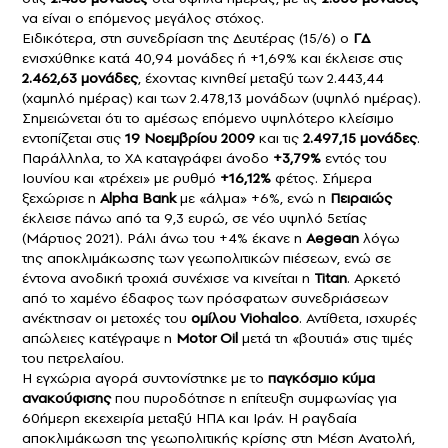
να είναι ο επόμενος μεγάλος στόχος.
Ειδικότερα, στη συνεδρίαση της Δευτέρας (15/6) ο
ΓΔ
ενισχύθηκε κατά 40,94 μονάδες ή +1,69% και έκλεισε στις
2.462,63 μονάδες
, έχοντας κινηθεί μεταξύ των 2.443,44
(χαμηλό ημέρας) και των 2.478,13 μονάδων (υψηλό ημέρας).
Σημειώνεται ότι το αμέσως επόμενο υψηλότερο κλείσιμο
εντοπίζεται στις
19 Νοεμβρίου 2009
και τις
2.497,15 μονάδες
.
Παράλληλα, το ΧΑ καταγράφει άνοδο
+3,79%
εντός του
Ιουνίου και «τρέχει» με ρυθμό
+16,12%
φέτος. Σήμερα
ξεχώρισε η
Alpha Bank
με «άλμα» +6%, ενώ η
Πειραιώς
έκλεισε πάνω από τα 9,3 ευρώ, σε νέο υψηλό 5ετίας
(Μάρτιος 2021). Ράλι άνω του +4% έκανε η
Aegean
λόγω
της αποκλιμάκωσης των γεωπολιτικών πιέσεων, ενώ σε
έντονα ανοδική τροχιά συνέχισε να κινείται η
Titan
. Αρκετό
από το χαμένο έδαφος των πρόσφατων συνεδριάσεων
ανέκτησαν οι μετοχές του
ομίλου Viohalco
. Αντίθετα, ισχυρές
απώλειες κατέγραψε η
Motor Oil
μετά τη «βουτιά» στις τιμές
του πετρελαίου.
Η εγχώρια αγορά συντονίστηκε με το
παγκόσμιο κύμα
ανακούφισης
που πυροδότησε η επίτευξη συμφωνίας για
60ήμερη εκεχειρία μεταξύ ΗΠΑ και Ιράν. Η ραγδαία
αποκλιμάκωση της γεωπολιτικής κρίσης στη Μέση Ανατολή,