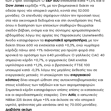
των 2 τρισ. δολαρίων. Ο
S&P 500
ενισχύεται κατά +1,5% και ο
Dow Jones
κερδίζει +1%, με τον βιομηχανικό δείκτη να
οδεύει προς νέο ιστορικό υψηλό, κοντά στις 52.000
μονάδες. Οι επενδυτές στρέφουν πλέον την προσοχή τους
στα νέα οικονομικά δεδομένα και στη συνεδρίαση της Fed,
όπου η διατήρηση των επιτοκίων σταθερών θεωρείται
σχεδόν βέβαιη, ενόψει και της σύντομης χρηματιστηριακής
εβδομάδας λόγω της αργίας της Παρασκευής (Juneteenth).
Άνοδο καταγράφουν τα
ευρωπαϊκά χρηματιστήρια
, με τον
δείκτη Stoxx 600 να ενισχύεται κατά +0,3%, ενώ νωρίτερα
κέρδιζε πάνω από +1% πιάνοντας για πρώτη φορά στα
χρονικά το ορόσημο των 640 μονάδων. Ο γαλλικός CAC 40
σημειώνει κέρδη +0,7%, ο γερμανικός DAX κινείται
υψηλότερα κατά +1,2%, ενώ ο βρετανικός FTSE 100
υποχωρεί κατά -0,3% λόγω της μεγάλης έκθεσής του σε
ενεργειακές μετοχές. Η υποχώρηση του
ενεργειακού
κόστους
δίνει ισχυρή ώθηση στις αυτοκινητοβιομηχανίες και
στους κλάδους των ταξιδιών και των αερομεταφορών.
Σημαντικά κέρδη καταγράφουν επίσης επίσης οι κατασκευές
και οι αεροδιαστημικές εταιρείες. Στην
Ασία
, ο ιαπωνικός
Nikkei 225 έκανε άλμα +5% και έκλεισε σε νέο ιστορικό
υψηλό, φτάνοντας μία «ανάσα» από τις 70.000 μονάδες.
Διαβάστε ακόμη