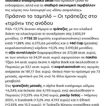
διαδοχικά επιχειρηματικά deals
που κρατούν ζεστό το
ενδιαφέρον, αλλά και το
σταθερό οικονομικό περιβάλλον
της χώρας που λειτουργεί ως «δίχτυ ασφαλείας».
Πράσινο το ταμπλό – Οι τράπεζες στο
«τιμόνι» της ανόδου
Ράλι +3,17% έκαναν σήμερα οι
τράπεζες
, με τον κλαδικό
δείκτη να ολοκληρώνει τη συνεδρίαση στις 2.835,59
μονάδες. Ο
FTSE 25
(υψηλής κεφαλαιοποίησης) ενισχύθηκε
κατά +1,88% στις 6.270,66 μονάδες και ο
Mid Cap
(μεσαίας
κεφαλαιοποίησης) κέρδισε +0,2% στις 3.092,82 μονάδες.
Η
αξία συναλλαγών
διαμορφώθηκε σε 372,88 εκατ. ευρώ,
εκ των οποίων τα 34,29 εκατ. ευρώ αφορούσαν σε
πακέτα
.
Τζίρο 64 εκατ. ευρώ έκανε η Alpha Bank και ακολούθησε η
Πειραιώς με 53,1 εκατ. ευρώ. Η
κεφαλαιοποίηση
της αγοράς
ανέρχεται σε 181,17 δισ. ευρώ. Θετικό ήταν το πρόσημο για 73
μετοχές, αρνητικό για 34, ενώ 16 τίτλοι έμειναν χωρίς
μεταβολή.
Στις
τραπεζικές μετοχές
, η Alpha Bank κατέγραψε «άλμα»
+6,34% και έκλεισε στα 4,195 ευρώ, ενώ ακολούθησαν η
Πειραιώς (+3,23% στα 9,342 ευρώ,
ρεκόρ 5ετίας
– Μάρτιος
2021), η Eurobank (+3,2% στα 4,193 ευρώ) και η Εθνική
(+2,55% στα 15,3 ευρώ). Η Τράπεζα Κύπρου ενισχύθηκε κατά