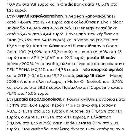
+0,98% στα 9,8 ευρώ και η CrediaBank κατά +0,33% στο
1,23 ευρώ.
Στην
υψηλή κεφαλαιοποίηση
, η Aegean «απογειώθηκε»
κατά +4,68% στα 12,74 ευρώ και ακολούθησε η ElvalHalcor
με άνοδο +4,04% στα 4,76 ευρώ. Η Cenergy ενισχύθηκε
κατά +3,47% στα 24,44 ευρώ. Πάνω από +2% κέρδισαν η
Titan (+2,75% στα 54,15 ευρώ) και η Viohalco (+2,72% στα
19,66 ευρώ). Κατά τουλάχιστον +1% ενισχύθηκαν η Coca-
Cola HBC (+1,92% στα 53,2 ευρώ), η Jumbo (+1,68% στα 23
ευρώ) και η ΔΕΗ (+1,06% στα 22,9 ευρώ,
ρεκόρ 18 ετών
–
Ιούνιος 2008). Ήπια άνοδο, αλλά και νέα ρεκόρ σημείωσαν η
ΓΕΚ ΤΕΡΝΑ (+0,22% στα 44,78 ευρώ –
νέο ιστορικό υψηλό
)
και ο ΟΤΕ (+0,16% στα 19,29 ευρώ,
ρεκόρ 18 ετών
– Μάιος
2008). Από την άλλη πλευρά, η Motor Oil διολίσθησε -3,76%
και έκλεισε στα 38,38 ευρώ. Παράλληλα, η Σαράντης έχασε
-1,7% στα 15,06 ευρώ.
Στη
μεσαία κεφαλαιοποίηση
, η Fourlis κινήθηκε ανοδικά κατά
+3,11% στα 4,64 ευρώ. Κέρδη +1% και άνω σημείωσαν η
ΑΒΑΞ (+1,51% στα 3,36 ευρώ), η Autohellas (+1,46% στα 11,1
ευρώ), ο ΑΔΜΗΕ (+1,21% στα 4,17 ευρώ), η Ελλάκτωρ
(+1,05% στο 1,35 ευρώ) και η Trade Estates (+1% στα 2,02
ευρώ). Στον αντίποδα, απώλειες άνω του -2% κατέγραψαν ο