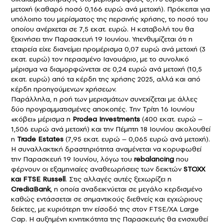
μετοχή (καθαρό ποσό 0,166 ευρώ ανά μετοχή). Πρόκειται για
υπόλοιπο του μερίσματος της περσινής χρήσης, το ποσό του
οποίου ανέρχεται σε 7,5 εκατ. ευρώ. Η καταβολή του θα
ξεκινήσει την Παρασκευή 19 Ιουνίου. Υπενθυμίζεται ότι η
εταιρεία είχε διανείμει προμέρισμα 0,07 ευρώ ανά μετοχή (3
εκατ. ευρώ) τον περασμένο Ιανουάριο, με το συνολικό
μέρισμα να διαμορφώνεται σε 0,24 ευρώ ανά μετοχή (10,5
εκατ. ευρώ) από τα κέρδη της χρήσης 2025, αλλά και από
κέρδη προηγούμενων χρήσεων.
Παράλληλα, η ροή των μερισμάτων συνεχίζεται με άλλες
δύο προγραμματισμένες αποκοπές. Την Τρίτη 16 Ιουνίου
«κόβει» μέρισμα η
Prodea Investments
(400 εκατ. ευρώ –
1,506 ευρώ ανά μετοχή) και την Πέμπτη 18 Ιουνίου ακολουθεί
η
Trade Estates
(7,95 εκατ. ευρώ – 0,065 ευρώ ανά μετοχή).
Η συναλλακτική δραστηριότητα αναμένεται να κορυφωθεί
την Παρασκευή 19 Ιουνίου, λόγω του
rebalancing
που
φέρνουν οι εξαμηνιαίες αναθεωρήσεις των δεικτών
STOXX
και FTSE Russell
. Στις αλλαγές αυτές ξεχωρίζει η
CrediaBank
, η οποία αναδεικνύεται σε μεγάλο κερδισμένο
καθώς εντάσσεται σε σημαντικούς διεθνείς και εγχώριους
δείκτες, με κυριότερη την είσοδό της στον FTSE/ΧΑ Large
Cap. Η αυξημένη κινητικότητα της Παρασκευής θα ενισχυθεί