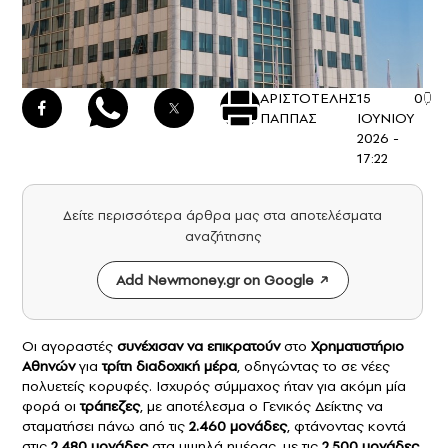
ΑΡΙΣΤΟΤΕΛΗΣ
15
0
ΠΑΠΠΑΣ
ΙΟΥΝΙΟΥ
2026 -
17:22
Δείτε περισσότερα άρθρα μας στα αποτελέσματα
αναζήτησης
Add Newmoney.gr on Google
Οι αγοραστές
συνέχισαν να επικρατούν
στο
Χρηματιστήριο
Αθηνών
για
τρίτη διαδοχική μέρα
, οδηγώντας το σε νέες
πολυετείς κορυφές. Ισχυρός σύμμαχος ήταν για ακόμη μία
φορά οι
τράπεζες
, με αποτέλεσμα ο Γενικός Δείκτης να
σταματήσει πάνω από τις
2.460 μονάδες
, φτάνοντας κοντά
στις
2.480 μονάδες
στα υψηλά ημέρας, με τις
2.500 μονάδες