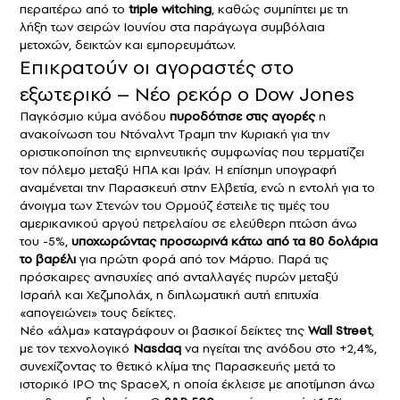
περαιτέρω από το
triple witching
, καθώς συμπίπτει με τη
λήξη των σειρών Ιουνίου στα παράγωγα συμβόλαια
μετοχών, δεικτών και εμπορευμάτων.
Επικρατούν οι αγοραστές στο
εξωτερικό – Νέο ρεκόρ ο Dow Jones
Παγκόσμιο κύμα ανόδου
πυροδότησε στις αγορές
η
ανακοίνωση του Ντόναλντ Τραμπ την Κυριακή για την
οριστικοποίηση της ειρηνευτικής συμφωνίας που τερματίζει
τον πόλεμο μεταξύ ΗΠΑ και Ιράν. Η επίσημη υπογραφή
αναμένεται την Παρασκευή στην Ελβετία, ενώ η εντολή για το
άνοιγμα των Στενών του Ορμούζ έστειλε τις τιμές του
αμερικανικού αργού πετρελαίου σε ελεύθερη πτώση άνω
του -5%,
υποχωρώντας προσωρινά κάτω από τα 80 δολάρια
το βαρέλι
για πρώτη φορά από τον Μάρτιο. Παρά τις
πρόσκαιρες ανησυχίες από ανταλλαγές πυρών μεταξύ
Ισραήλ και Χεζμπολάχ, η διπλωματική αυτή επιτυχία
«απογειώνει» τους δείκτες.
Νέο «άλμα» καταγράφουν οι βασικοί δείκτες της
Wall Street
,
με τον τεχνολογικό
Nasdaq
να ηγείται της ανόδου στο +2,4%,
συνεχίζοντας το θετικό κλίμα της Παρασκευής μετά το
ιστορικό IPO της SpaceX, η οποία έκλεισε με αποτίμηση άνω