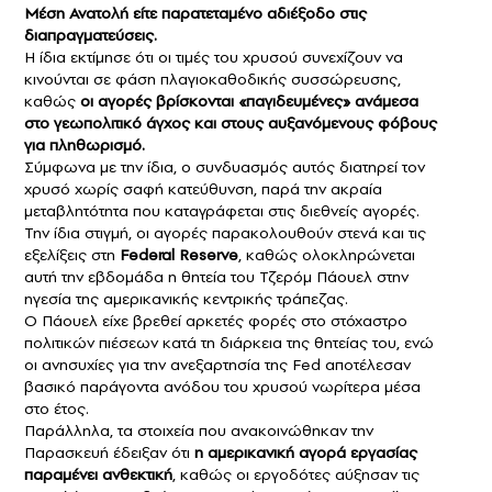
Μέση Ανατολή είτε παρατεταμένο αδιέξοδο στις
διαπραγματεύσεις.
Η ίδια εκτίμησε ότι οι τιμές του χρυσού συνεχίζουν να
κινούνται σε φάση πλαγιοκαθοδικής συσσώρευσης,
καθώς
οι αγορές βρίσκονται «παγιδευμένες» ανάμεσα
στο γεωπολιτικό άγχος και στους αυξανόμενους φόβους
για πληθωρισμό.
Σύμφωνα με την ίδια, ο συνδυασμός αυτός διατηρεί τον
χρυσό χωρίς σαφή κατεύθυνση, παρά την ακραία
μεταβλητότητα που καταγράφεται στις διεθνείς αγορές.
Την ίδια στιγμή, οι αγορές παρακολουθούν στενά και τις
εξελίξεις στη
Federal Reserve
, καθώς ολοκληρώνεται
αυτή την εβδομάδα η θητεία του Τζερόμ Πάουελ στην
ηγεσία της αμερικανικής κεντρικής τράπεζας.
Ο Πάουελ είχε βρεθεί αρκετές φορές στο στόχαστρο
πολιτικών πιέσεων κατά τη διάρκεια της θητείας του, ενώ
οι ανησυχίες για την ανεξαρτησία της Fed αποτέλεσαν
βασικό παράγοντα ανόδου του χρυσού νωρίτερα μέσα
στο έτος.
Παράλληλα, τα στοιχεία που ανακοινώθηκαν την
Παρασκευή έδειξαν ότι
η αμερικανική αγορά εργασίας
παραμένει ανθεκτική
, καθώς οι εργοδότες αύξησαν τις