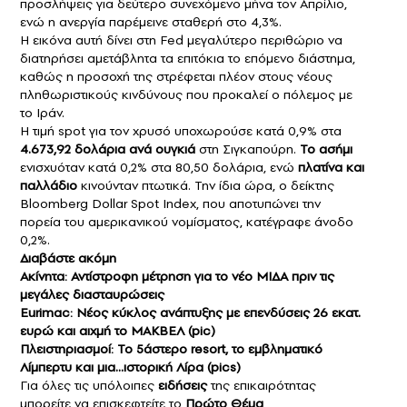
προσλήψεις για δεύτερο συνεχόμενο μήνα τον Απρίλιο,
ενώ η ανεργία παρέμεινε σταθερή στο 4,3%.
Η εικόνα αυτή δίνει στη Fed μεγαλύτερο περιθώριο να
διατηρήσει αμετάβλητα τα επιτόκια το επόμενο διάστημα,
καθώς η προσοχή της στρέφεται πλέον στους νέους
πληθωριστικούς κινδύνους που προκαλεί ο πόλεμος με
το Ιράν.
Η τιμή spot για τον χρυσό υποχωρούσε κατά 0,9% στα
4.673,92 δολάρια ανά ουγκιά
στη Σιγκαπούρη.
Το ασήμι
ενισχυόταν κατά 0,2% στα 80,50 δολάρια, ενώ
πλατίνα και
παλλάδιο
κινούνταν πτωτικά. Την ίδια ώρα, ο δείκτης
Bloomberg Dollar Spot Index, που αποτυπώνει την
πορεία του αμερικανικού νομίσματος, κατέγραφε άνοδο
0,2%.
Διαβάστε ακόμη
Ακίνητα: Αντίστροφη μέτρηση για το νέο ΜΙΔΑ πριν τις
μεγάλες διασταυρώσεις
Eurimac: Νέος κύκλος ανάπτυξης με επενδύσεις 26 εκατ.
ευρώ και αιχμή το ΜΑΚΒΕΛ (pic)
Πλειστηριασμοί: Το 5άστερο resort, το εμβληματικό
Λίμπερτυ και μια…ιστορική Λίρα (pics)
Για όλες τις υπόλοιπες
ειδήσεις
της επικαιρότητας
μπορείτε να επισκεφτείτε το
Πρώτο Θέμα