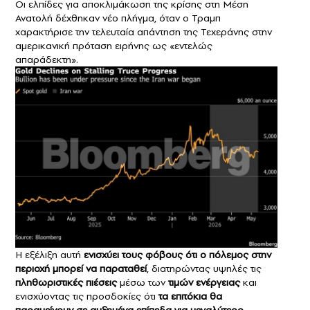
Οι ελπίδες για αποκλιμάκωση της κρίσης στη Μέση
Ανατολή δέχθηκαν νέο πλήγμα, όταν ο Τραμπ
χαρακτήρισε την τελευταία απάντηση της Τεχεράνης στην
αμερικανική πρόταση ειρήνης ως «εντελώς
απαράδεκτη».
Η εξέλιξη αυτή
ενισχύει τους φόβους ότι ο πόλεμος στην
περιοχή μπορεί να παραταθεί
, διατηρώντας υψηλές τις
πληθωριστικές πιέσεις
μέσω των
τιμών ενέργειας
και
ενισχύοντας τις προσδοκίες ότι
τα επιτόκια θα
παραμείνουν σε αυξημένα επίπεδα για μεγαλύτερο