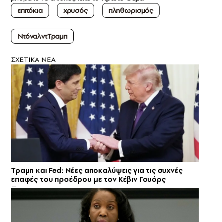
επιτόκια
χρυσός
πληθωρισμός
NτόναλντΤραμπ
ΣXETIKA NEA
Τραμπ και Fed: Νέες αποκαλύψεις για τις συχνές
επαφές του προέδρου με τον Κέβιν Γουόρς