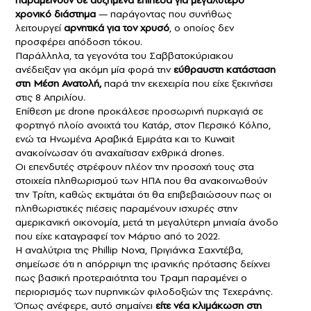
χρονικό διάστημα
— παράγοντας που συνήθως
λειτουργεί
αρνητικά για τον χρυσό
, ο οποίος δεν
προσφέρει απόδοση τόκου.
Παράλληλα, τα γεγονότα του Σαββατοκύριακου
ανέδειξαν για ακόμη μία φορά την
εύθραυστη κατάσταση
στη Μέση Ανατολή,
παρά την εκεχειρία που είχε ξεκινήσει
στις 8 Απριλίου.
Επίθεση με drone προκάλεσε προσωρινή πυρκαγιά σε
φορτηγό πλοίο ανοιχτά του Κατάρ, στον Περσικό Κόλπο,
ενώ τα Ηνωμένα Αραβικά Εμιράτα και το Kuwait
ανακοίνωσαν ότι αναχαίτισαν εχθρικά drones.
Οι επενδυτές στρέφουν πλέον την προσοχή τους στα
στοιχεία πληθωρισμού των ΗΠΑ που θα ανακοινωθούν
την Τρίτη, καθώς εκτιμάται ότι θα επιβεβαιώσουν πως οι
πληθωριστικές πιέσεις παραμένουν ισχυρές στην
αμερικανική οικονομία, μετά τη μεγαλύτερη μηνιαία άνοδο
που είχε καταγραφεί τον Μάρτιο από το 2022.
Η αναλύτρια της Phillip Nova, Πριγιάνκα Σαχντέβα,
σημείωσε ότι η απόρριψη της ιρανικής πρότασης δείχνει
πως βασική προτεραιότητα του Τραμπ παραμένει ο
περιορισμός των πυρηνικών φιλοδοξιών της Τεχεράνης.
Όπως ανέφερε, αυτό σημαίνει
είτε νέα κλιμάκωση στη