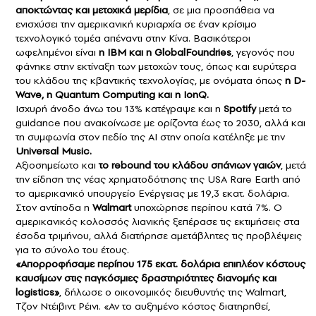
αποκτώντας και μετοχικά μερίδια
, σε μια προσπάθεια να
ενισχύσει την αμερικανική κυριαρχία σε έναν κρίσιμο
τεχνολογικό τομέα απέναντι στην Κίνα. Βασικότεροι
ωφελημένοι είναι
η IBM και η GlobalFoundries
, γεγονός που
φάνηκε στην εκτίναξη των μετοχών τους, όπως και ευρύτερα
του κλάδου της κβαντικής τεχνολογίας, με ονόματα όπως
η D-
Wave, η Quantum Computing και η IonQ.
Ισχυρή άνοδο άνω του 13% κατέγραψε και η
Spotify
μετά το
guidance που ανακοίνωσε με ορίζοντα έως το 2030, αλλά και
τη συμφωνία στον πεδίο της ΑΙ στην οποία κατέληξε με την
Universal Music.
Αξιοσημείωτο και
το rebound του κλάδου σπάνιων γαιών
, μετά
την είδηση της νέας χρηματοδότησης της USA Rare Earth από
το αμερικανικό υπουργείο Ενέργειας με 19,3 εκατ. δολάρια.
Στον αντίποδα η
Walmart
υποχώρησε περίπου κατά 7%. Ο
αμερικανικός κολοσσός λιανικής ξεπέρασε τις εκτιμήσεις στα
έσοδα τριμήνου, αλλά διατήρησε αμετάβλητες τις προβλέψεις
για το σύνολο του έτους.
«Απορροφήσαμε περίπου 175 εκατ. δολάρια επιπλέον κόστους
καυσίμων στις παγκόσμιες δραστηριότητες διανομής και
logistics»
, δήλωσε ο οικονομικός διευθυντής της Walmart,
Τζον Ντέιβιντ Ρέινι. «Αν το αυξημένο κόστος διατηρηθεί,