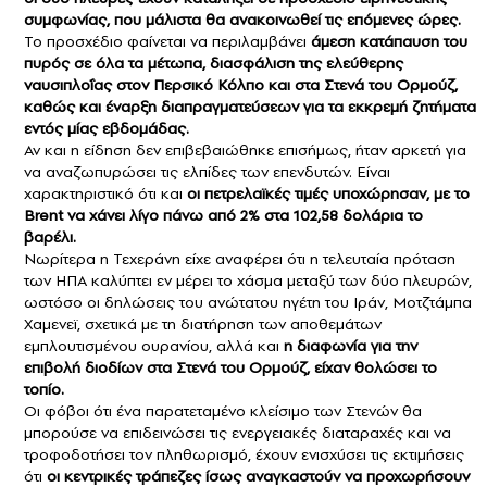
συμφωνίας, που μάλιστα θα ανακοινωθεί τις επόμενες ώρες.
Το προσχέδιο φαίνεται να περιλαμβάνει
άμεση κατάπαυση του
πυρός σε όλα τα μέτωπα, διασφάλιση της ελεύθερης
ναυσιπλοΐας στον Περσικό Κόλπο και στα Στενά του Ορμούζ,
καθώς και έναρξη διαπραγματεύσεων για τα εκκρεμή ζητήματα
εντός μίας εβδομάδας.
Αν και η είδηση δεν επιβεβαιώθηκε επισήμως, ήταν αρκετή για
να αναζωπυρώσει τις ελπίδες των επενδυτών. Είναι
χαρακτηριστικό ότι και
οι πετρελαϊκές τιμές υποχώρησαν, με το
Brent να χάνει λίγο πάνω από 2% στα 102,58 δολάρια το
βαρέλι.
Νωρίτερα η Τεχεράνη είχε αναφέρει ότι η τελευταία πρόταση
των ΗΠΑ καλύπτει εν μέρει το χάσμα μεταξύ των δύο πλευρών,
ωστόσο οι δηλώσεις του ανώτατου ηγέτη του Ιράν, Μοτζτάμπα
Χαμενεϊ, σχετικά με τη διατήρηση των αποθεμάτων
εμπλουτισμένου ουρανίου, αλλά και
η διαφωνία για την
επιβολή διοδίων στα Στενά του Ορμούζ, είχαν θολώσει το
τοπίο.
Οι φόβοι ότι ένα παρατεταμένο κλείσιμο των Στενών θα
μπορούσε να επιδεινώσει τις ενεργειακές διαταραχές και να
τροφοδοτήσει τον πληθωρισμό, έχουν ενισχύσει τις εκτιμήσεις
ότι
οι κεντρικές τράπεζες ίσως αναγκαστούν να προχωρήσουν