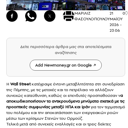
ΜΑΡΙΛΙΖ
21
0
ΦΑΣΟΥΛΟΠΟΥΛΟΥ
ΜΑΪΟΥ
2026 -
23:06
Δείτε περισσότερα άρθρα μας στα αποτελέσματα
αναζήτησης
Add Newmoney.gr on Google
Η
Wall Street
κατέγραψε έντονη μεταβλητότητα στη συνεδρίαση
της Πέμπτης, με τις μετοχές και το πετρέλαιο να αλλάζουν
συνεχώς κατεύθυνση, καθώς οι επενδυτές προσπαθούσαν ν
α
αποκωδικοποιήσουν τα αντικρουόμενα μηνύματα σχετικά με τις
προοπτικές συμφωνίας μεταξύ ΗΠΑ και Ιράν
για τον τερματισμό
του πολέμου και την αποκατάσταση των ενεργειακών ροών
μέσω των κρίσιμων Στενών του Ορμούζ.
Τελικά μετά από συνεχείς εναλλαγές και οι τρεις δείκτες