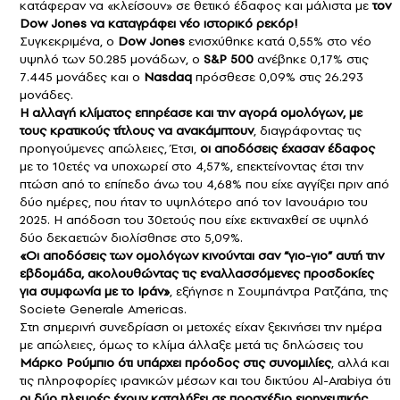
κατάφεραν να «κλείσουν» σε θετικό έδαφος και μάλιστα με
τον
Dow Jones να καταγράφει νέο ιστορικό ρεκόρ!
Συγκεκριμένα, ο
Dow Jones
ενισχύθηκε κατά 0,55% στο νέο
υψηλό των 50.285 μονάδων, ο
S&P 500
ανέβηκε 0,17% στις
7.445 μονάδες και ο
Nasdaq
πρόσθεσε 0,09% στις 26.293
μονάδες.
Η αλλαγή κλίματος επηρέασε και την αγορά ομολόγων, με
τους κρατικούς τίτλους να ανακάμπτουν
, διαγράφοντας τις
προηγούμενες απώλειες, Έτσι,
οι αποδόσεις έχασαν έδαφος
με το 10ετές να υποχωρεί στο 4,57%, επεκτείνοντας έτσι την
πτώση από το επίπεδο άνω του 4,68% που είχε αγγίξει πριν από
δύο ημέρες, που ήταν το υψηλότερο από τον Ιανουάριο του
2025. Η απόδοση του 30ετούς που είχε εκτιναχθεί σε υψηλό
δύο δεκαετιών διολίσθησε στο 5,09%.
«Οι αποδόσεις των ομολόγων κινούνται σαν “γιο-γιο” αυτή την
εβδομάδα, ακολουθώντας τις εναλλασσόμενες προσδοκίες
για συμφωνία με το Ιράν»
, εξήγησε η Σουμπάντρα Ρατζάπα, της
Societe Generale Americas.
Στη σημερινή συνεδρίαση οι μετοχές είχαν ξεκινήσει την ημέρα
με απώλειες, όμως το κλίμα άλλαξε μετά τις δηλώσεις του
Μάρκο Ρούμπιο ότι υπάρχει πρόοδος στις συνομιλίες
, αλλά και
τις πληροφορίες ιρανικών μέσων και του δικτύου Al-Arabiya ότι
οι δύο πλευρές έχουν καταλήξει σε προσχέδιο ειρηνευτικής