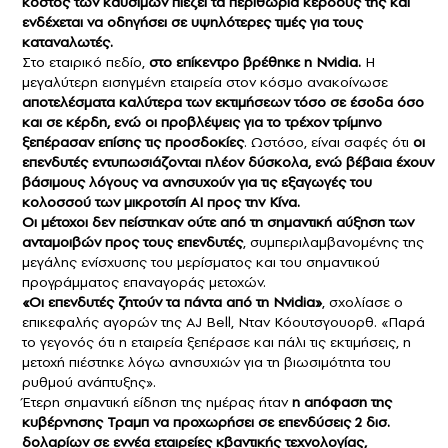
κόστος των καυσίμων πιέζει τα περιθώρια κέρδους της και
ενδέχεται να οδηγήσει σε υψηλότερες τιμές για τους
καταναλωτές.
Στο εταιρικό πεδίο,
στο επίκεντρο βρέθηκε η Nvidia.
Η
μεγαλύτερη εισηγμένη εταιρεία στον κόσμο ανακοίνωσε
αποτελέσματα καλύτερα των εκτιμήσεων τόσο σε έσοδα όσο
και σε κέρδη, ενώ οι προβλέψεις για το τρέχον τρίμηνο
ξεπέρασαν επίσης τις προσδοκίες
. Ωστόσο, είναι σαφές ότι
οι
επενδυτές εντυπωσιάζονται πλέον δύσκολα, ενώ βέβαια έχουν
βάσιμους λόγους να ανησυχούν για τις εξαγωγές του
κολοσσού των μικροτσίπ ΑΙ προς την Κίνα.
Οι μέτοχοι δεν πείστηκαν ούτε από τη σημαντική αύξηση των
ανταμοιβών προς τους επενδυτές
, συμπεριλαμβανομένης της
μεγάλης ενίσχυσης του μερίσματος και του σημαντικού
προγράμματος επαναγοράς μετοχών.
«Οι επενδυτές ζητούν τα πάντα από τη Nvidia»
, σχολίασε ο
επικεφαλής αγορών της AJ Bell, Νταν Κόουτσγουορθ. «Παρά
το γεγονός ότι η εταιρεία ξεπέρασε και πάλι τις εκτιμήσεις, η
μετοχή πιέστηκε λόγω ανησυχιών για τη βιωσιμότητα του
ρυθμού ανάπτυξης».
Έτερη σημαντική είδηση της ημέρας ήταν
η απόφαση της
κυβέρνησης Τραμπ να προχωρήσει σε επενδύσεις 2 δισ.
δολαρίων σε εννέα εταιρείες κβαντικής τεχνολογίας,