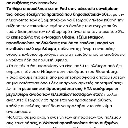
σε αυξήσεις των επιτοκίων.
Το θέμα απασχόλησε και τη Fed στην τελευταία συνεδρίαση
της, όπως έδειξαν τα πρακτικά που δημοσιεύτηκαν χθε
ς, με την
πλειονότητα των αξιωματούχων να θεωρούν πλέον πιθανή την
αύξηση των επιτοκίων, εφόσον η άνοδος των ενεργειακών
τιμών διατηρήσει τον πληθωρισμό πάνω από τον στόχο του 2%.
Ο επικεφαλής της JPMorgan Chase, Τζέιμι Ντάιμον,
προειδοποίησε σε δηλώσεις του ότι τα επιτόκια μπορεί να
κινηθούν πολύ υψηλότερα
, στέλνοντας μήνυμα ανησυχίας
στους επενδυτές ομολόγων σε μια περίοδο όπου οι αποδόσεις
κινούνται ήδη σε πολυετή υψηλά.
«Τα επιτόκια θα μπορούσαν να είναι πολύ υψηλότερα από ό,τι
σήμερα», τόνισε ο Ντάιμον στην τηλεόραση του Bloomberg.
«Ίσως έχουμε περάσει από μια υπερπροσφορά αποταμιεύσεων
σε μια κατάσταση όπου δεν υπάρχουν αρκετές αποταμιεύσεις».
Αν και
η μεταποιητική δραστηριότητα στις ΗΠΑ κατέγραψε τη
μεγαλύτερη άνοδο των τελευταίων τεσσάρων ετών,
πολλοί
αναλυτές θεωρούν ότι πρόκειται για προσωρινή ώθηση,
καθώς οι πελάτες σπεύδουν να προλάβουν το νέο κύμα
ανατιμήσεων.
Μάλιστα, σε μία ακόμη ένδειξη των επιπτώσεων του πολέμου
στις επιχειρήσεις,
η Walmart προειδοποίησε ότι το αυξημένο