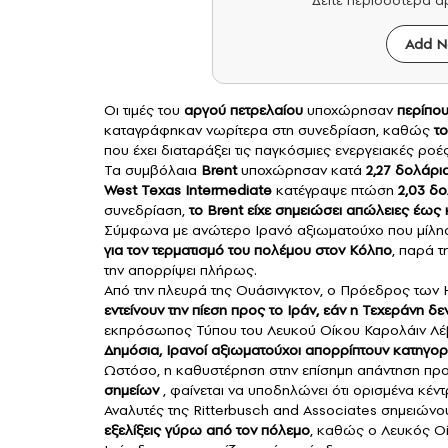
Δείτε περισσότερα 
Add N
Οι τιμές του
αργού πετρελαίου
υποχώρησαν
περίπου
καταγράφηκαν νωρίτερα στη συνεδρίαση, καθώς
το
που έχει διαταράξει τις παγκόσμιες ενεργειακές ρο
Τα συμβόλαια
Brent
υποχώρησαν κατά
2,27 δολάρια
West Texas Intermediate
κατέγραψε πτώση
2,03 δ
συνεδρίαση,
το Brent είχε σημειώσει απώλειες έως 
Σύμφωνα με ανώτερο Ιρανό αξιωματούχο που μίλησ
για τον τερματισμό του πολέμου στον Κόλπο
, παρά τ
την απορρίψει πλήρως.
Από την πλευρά της Ουάσινγκτον, ο Πρόεδρος των 
εντείνουν την πίεση προς το Ιράν, εάν η Τεχεράνη δεν
εκπρόσωπος Τύπου του Λευκού Οίκου Καρολάιν Λέβ
Δημόσια, Ιρανοί αξιωματούχοι απορρίπτουν κατηγο
Ωστόσο, η καθυστέρηση στην επίσημη απάντηση προ
σημείων
, φαίνεται να υποδηλώνει ότι ορισμένα κέν
Αναλυτές της Ritterbusch and Associates σημειώνου
εξελίξεις γύρω από τον πόλεμο
, καθώς ο Λευκός Οί