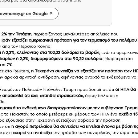
άρθρα μας στα αποτελέσματα αναζήτησης
ewmoney.gr on Google
 2% την Τετάρτη,
περιορίζοντας μεγαλύτερες απώλειες που
 Ιράν εξετάζει αμερικανική πρόταση για τον τερματισμό του πολέμου
ές από τον Περσικό Κόλπο.
 ή 2,2%, κλείνοντας στα 102,22 δολάρια το βαρέλι,
ενώ το αμερικανι
ολαρίων ή 2,2%, διαμορφούμενο στα 90,32 δολάρια
. Νωρίτερα στη
και 7%.
ε στο Reuters,
η Τεχεράνη συνεχίζει να εξετάζει την πρόταση των Η
ην αρχικά αρνητική αντίδραση, αφήνοντας ανοιχτό το ενδεχόμενο να
Ηνωμένων Πολιτειών Ντόναλντ Τραμπ προειδοποίησε ότι
οι ΗΠΑ θα
 αποδεχθεί ότι έχει «ηττηθεί στρατιωτικά»,
όπως δήλωσε η
ιτ.
ρηματικά το ενδεχόμενο διαπραγματεύσεων με την κυβέρνηση Τραμπ
ς το Πακιστάν, το οποίο μετέφερε εκ μέρους των ΗΠΑ ένα
σχέδιο 15
τρα εξουσίας στην Τεχεράνη εξετάζουν σοβαρά την πρόταση.
ν ότι
η αγορά πετρελαίου θα συνεχίσει να κινείται έντονα με βάση τι
κος επιχειρεί να αναδείξει την πρόοδο των συνομιλιών, την ώρα που