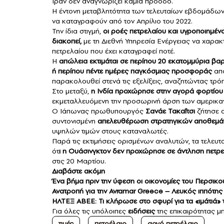
Ιράν δεν αναγνωρίζει καμία πρόοδο.
Η έντονη μεταβλητότητα των τελευταίων εβδομάδων 
να καταγραφούν από τον Απρίλιο του 2022.
Την ίδια στιγμή,
οι ροές πετρελαίου και υγροποιημέ
διακοπεί,
με τη Διεθνή Υπηρεσία Ενέργειας να χαρα
πετρελαίου που έχει καταγραφεί ποτέ.
Η
απώλεια εκτιμάται σε περίπου 20 εκατομμύρια βα
ή περίπου πέντε ημέρες παγκόσμιας προσφοράς
από
παρακολουθεί στενά τις εξελίξεις, αναζητώντας τρ
Στο μεταξύ,
η Ινδία προχώρησε στην αγορά φορτίου
εκμεταλλευόμενη την προσωρινή άρση των αμερικ
Ο Ιάπωνας πρωθυπουργός
Σανάε Τακαΐτσι
ζήτησε α
συντονισμένη
απελευθέρωση στρατηγικών αποθεμάτ
υψηλών τιμών στους καταναλωτές.
Παρά τις εκτιμήσεις ορισμένων αναλυτών, τα τελευ
ότ
ι η Ουάσινγκτον δεν προχώρησε σε άντληση πετρε
στις 20 Μαρτίου.
Διαβάστε ακόμη
Ένα βήμα πριν την ύφεση οι οικονομίες του Περσικ
Ανατροπή για την Avramar Greece – Λευκός ιππότης
ΗΛΤΕΞ ΑΒΕΕ: Τι κλήρωσε στο σφυρί για τα «ιμάτιά» τ
Για όλες τις υπόλοιπες
ειδήσεις
της επικαιρότητας μπ
τιμές
πετρέλαιο
αργό πετρέλαιο