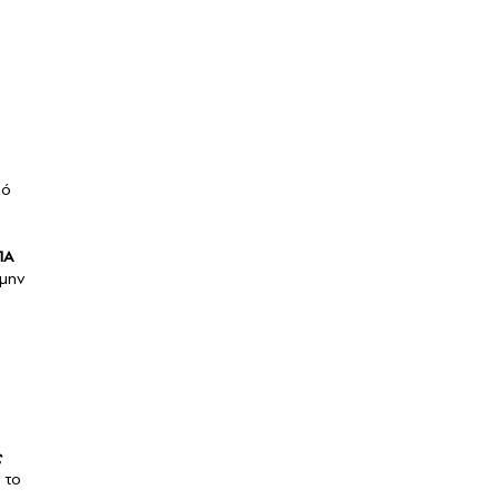
κό
ΠΑ
 μην
.
ς
 το