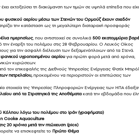
έχει εκτοξεύσει τη διακύμανση των τιμών σε υψηλά επίπεδα που είχ
νου φυσικού αερίου μέσω των Στενών του Ορμούζ έχουν σχεδόν
κτηρίζει την κατάσταση ως τη μεγαλύτερη διαταραχή προσφοράς
ρέλια ημερησίως
, που αντιστοιχεί σε συνολικά
500 εκατομμύρια βαρέ
 την έναρξη του πολέμου στις 28 Φεβρουαρίου. Ο Λευκός Οίκος
όπους για την ασφαλή διέλευση των δεξαμενόπλοιων από τα Στενά.
 ιρανικού υγροποιημένου αερίου
για πρώτη φορά μετά από χρόνια,
ανικών κυρώσεων.
πό τον επικεφαλής της Διεθνούς Υπηρεσίας Ενέργειας Φατίχ Μπιρό
ων πετρελαίου,
προκειμένου να περιοριστούν οι επιπτώσεις των
ταία στοιχεία της Υπηρεσίας Πληροφοριών Ενέργειας των ΗΠΑ έδειξα
λαίου από τα Στρατηγικά της Αποθέματα
κατά την εβδομάδα που έλ
ού Κόλπου λόγω του πολέμου στο Ιράν (γραφήματα)
 η Cooke Aquaculture
ης 20 χρόνια μετά την πτώχευση (pics)
ορείτε να επισκεφτείτε το
Πρώτο Θέμα