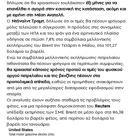
δήλωσε ότι θα χρειαστούν τουλάχιστον
έξι μήνες για να
επανέλθει η αγορά στην κανονική της κατάσταση, ακόμη και
με ειρήνη στη Μέση Ανατολή.
Ο
Ντόναλντ Τραμπ
, δήλωσε ότι οι τιμές θα πέσουν γρήγορα
μόλις τελειώσει η σύγκρουση. Η πρόοδος στις συνομιλίες
μεταξύ των ΗΠΑ και του Ιράν για ένα ειρηνευτικό πλαίσιο
οδήγησε σε πτώση 7,8% στα συμβόλαια μελλοντικής
εκπλήρωσης του Brent την Τετάρτη 6 Μαΐου, στα 101,27
δολάρια το βαρέλι.
Ενώ τα συμβόλαια μελλοντικής εκπλήρωσης πετρελαίου
πιθανότατα θα πέσουν γρήγορα σε περίπτωση συμφωνίας,
θα χρειαστεί κάποιος χρόνος προτού οι τιμές του φυσικού
αργού πετρελαίου και της βενζίνης πέσουν στα
προπολεμικά επίπεδα,
καθώς οι προμήθειες ανακάμπτουν
από μία από τις μεγαλύτερες διαταραχές εφοδιασμού στην
ιστορία.
Οι αναλυτές έχουν αυξήσει σταθερά τις προβλέψεις τους
φέτος, και μια πρόσφατη δημοσκόπηση του
Reuters
υπέδειξε εκτιμήσεις των ΣΜΕ Brent σε μέσο όρο στα 86,38
δολάρια το βαρέλι φέτος, από περίπου 62 δολάρια το
βαρέλι τον Ιανουάριο.