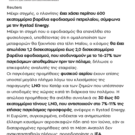
Reuters
Μέχρι στιγμής, ο πλανήτης
έχει χάσει περίπου 600
εκατομμύρια βαρέλια εφοδιασμού πετρελαίου, σύμφωνα
με την Rystad Energy.
Μέχρι τη στιγμή που ο εφοδιασμός θα επανέλθει στο
φυσιολογικό, υποθέτοντας ότι η ομαλοποίηση των
μεταφορών θα ξεκινήσει στα τέλη Μαΐου, ο κόσμος
θα έχει
απωλέσει 1,2 δισεκατομμύρια έως 2,0 δισεκατομμύρια
βαρέλια εφοδιασμού, που ισοδυναμούν με το 16-27% των
παγκόσμιων αποθεμάτων πριν τον πόλεμο
, δήλωσε ο
επικεφαλής αναλυτής της εταιρείας.
Οι παγκόσμιες προμήθειες
φυσικού αερίου
έχουν επίσης
υποστεί μεγάλο πλήγμα λόγω του κλεισίματος της
παραγωγής
LNG
του Κατάρ και των ζημιών που υπέστησαν
οι υποδομές της χώρας κατά τη διάρκεια του πολέμου. Η
απώλεια προμήθειας θα ανέλθει συνολικά σε
30 έως 50
εκατομμύρια τόνους LNG, που αντιστοιχούν στο 7%-11% της
ετήσιας παγκόσμιας προσφοράς
, ανέφερε η Rystad Energy.
Η Ευρώπη, συγκεκριμένα, ενδέχεται να αντιμετωπίσει
έλλειψη καυσίμων αεροσκαφών ήδη από τον Ιούνιο, εάν οι
διαταραγμένες προμήθειες από τη Μέση Ανατολή δεν
αντικατασταθούν πλήρως, προειδοποίησε ο
ΙΕΑ
.