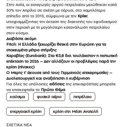
Στην Ασία, οι εισαγωγές αργού πετρελαίου μειώθηκαν κατά
30% τον Απρίλιο σε σχέση με πέρυσι, στο χαμηλότερο
επίπεδο από το 2015, σύμφωνα με την
Kpler
,
υπογραμμίζοντας την έκταση της διακοπής του εφοδιασμού
στην περιοχή με τη μεγαλύτερη κατανάλωση πετρελαίου
στον κόσμο.
Διαβάστε ακόμη
Fitch: Η Ελλάδα ξεχωρίζει θετικά στην Ευρώπη για τα
στοχευμένα μέτρα στήριξης
Καραβίας (Eurobank): Στα €3,8 δισ. τουλάχιστον η πιστωτική
επέκταση το 2026 – Δεν αλλάζουν οι προβλέψεις παρά την
κρίση (πίνακες)
Ο Μερτς τ’ άκουσε από τους Γερμανούς επιχειρηματίες –
Δυσλειτουργική και αναξιόπιστη η κυβέρνηση
Για όλες τις υπόλοιπες
ειδήσεις
της επικαιρότητας μπορείτε
να επισκεφτείτε το
Πρώτο Θέμα
καύσιμα
φυσικό αέριο
πετρέλαιο
ενεργειακή κρίση
κρίση στη Μέση Ανατολή
ΣXETIKA NEA