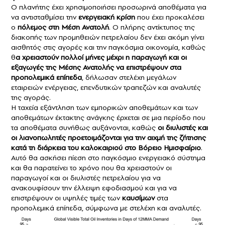
Ο πλανήτης έχει χρησιμοποιήσει προσωρινά αποθέματα για
να αντισταθμίσει την
ενεργειακή κρίση
που έχει προκαλέσει
ο
πόλεμος στη Μέση Ανατολή
. Ο πλήρης αντίκτυπος της
διακοπής των προμηθειών πετρελαίου δεν έχει ακόμη γίνει
αισθητός στις αγορές και την παγκόσμια οικονομία, καθώς
θ
α χρειαστούν πολλοί μήνες μέχρι η παραγωγή και οι
εξαγωγές της Μέσης Ανατολής να επιστρέψουν στα
προπολεμικά επίπεδα
, δήλωσαν στελέχη μεγάλων
εταιρειών ενέργειας, επενδυτικών τραπεζών και αναλυτές
της αγοράς.
Η ταχεία εξάντληση των εμπορικών αποθεμάτων και των
αποθεμάτων έκτακτης ανάγκης έρχεται σε μια περίοδο που
τα αποθέματα συνήθως αυξάνονται, καθώς
οι διυλιστές και
οι λιανοπωλητές προετοιμάζονται για την αιχμή της ζήτησης
κατά τη διάρκεια του καλοκαιριού στο Βόρειο Ημισφαίριο
.
Αυτό θα ασκήσει πίεση στο παγκόσμιο ενεργειακό σύστημα
και θα παρατείνει το χρόνο που θα χρειαστούν οι
παραγωγοί και οι διυλιστές πετρελαίου για να
ανακουφίσουν την έλλειψη εφοδιασμού και για να
επιστρέψουν οι υψηλές τιμές των
καυσίμων
στα
προπολεμικά επίπεδα, σύμφωνα με στελέχη και αναλυτές.