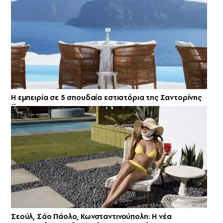
Η εμπειρία σε 5 σπουδαία εστιατόρια της Σαντορίνης
Σεούλ, Σάο Πάολο, Κωνσταντινούπολη: Η νέα