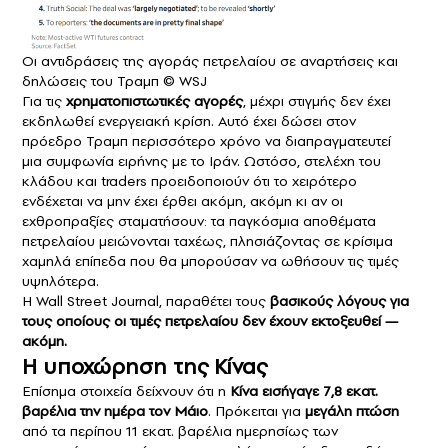
Οι αντιδράσεις της αγοράς πετρελαίου σε αναρτήσεις και
δηλώσεις του Τραμπ © WSJ
Για τις
χρηματοπιστωτικές αγορές
, μέχρι στιγμής δεν έχει
εκδηλωθεί ενεργειακή κρίση. Αυτό έχει δώσει στον
πρόεδρο Τραμπ περισσότερο χρόνο να διαπραγματευτεί
μια συμφωνία ειρήνης με το Ιράν. Ωστόσο, στελέχη του
κλάδου και traders προειδοποιούν ότι το χειρότερο
ενδέχεται να μην έχει έρθει ακόμη, ακόμη κι αν οι
εχθροπραξίες σταματήσουν: τα παγκόσμια αποθέματα
πετρελαίου μειώνονται ταχέως, πλησιάζοντας σε κρίσιμα
χαμηλά επίπεδα που θα μπορούσαν να ωθήσουν τις τιμές
υψηλότερα.
Η Wall Street Journal, παραθέτει τους
βασικούς λόγους για
τους οποίους οι τιμές πετρελαίου δεν έχουν εκτοξευθεί —
ακόμη.
Η υποχώρηση της Κίνας
Επίσημα στοιχεία δείχνουν ότι η
Κίνα εισήγαγε 7,8 εκατ.
βαρέλια την ημέρα τον Μάιο
. Πρόκειται για
μεγάλη πτώση
από τα περίπου 11 εκατ. βαρέλια ημερησίως των