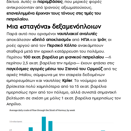
δίκτυα. Αυτές οι
παρεμβάσεις
, που μερικές φορές
αντικρούονταν από Ιρανούς αξιωματούχους,
επανειλημμένα έριχναν τους τόνους στις τιμές του
πετρελαίου.
Μια «σταγόνα» δεξαμενόπλοιων
Παρά αυτό που ορισμένοι
ναυτιλιακοί αναλυτές
αποκάλεσαν
«διπλό αποκλεισμό»
από
ΗΠΑ
και
Ιράν
, οι
ροές αργού από τον
Περσικό Κόλπο
ανακάμπτουν
σταθερά μετά την αρχική κατάρρευση του πολέμου.
Περίπου
100 εκατ. βαρέλια μη ιρανικού πετρελαίου
—ή
περίπου 2,5 εκατ. βαρέλια την ημέρα— έχουν φτάσει στις
παγκόσμιες αγορές μέσω του Στενού του Ορμούζ
από τις
αρχές Μαΐου, σύμφωνα με την εταιρεία δεδομένων
εμπορευμάτων και ναυτιλίας
Kpler
. Το νούμερο αυτό
βρίσκεται πολύ χαμηλότερα από τα 15 εκατ. βαρέλια
ημερησίως πριν από τον πόλεμο, αλλά συνιστά σημαντική
βελτίωση σε σχέση με μόλις 1 εκατ. βαρέλια ημερησίως τον
Απρίλιο.