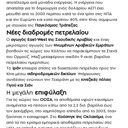
αποτέλεσμα ανά μονάδα ενέργειας. Η ενέργεια που
απαιτείται για τη δημιουργία ενός δολαρίου ΑΕΠ έχει
μειωθεί από το 2000 περίπου κατά το ένα τρίτο στις ΗΠΑ
και την Ευρώπη και κατά περίπου 40% στην Κίνα, σύμφωνα
με στοιχεία της
Παγκόσμιας Τράπεζας.
Νέες διαδρομές πετρελαίου
Ο
αγωγός East-West της Σαουδικής Αραβίας
και ένας
μικρότερος αγωγός των
Ηνωμένων Αραβικών Εμιράτων
βοηθούν τις χώρες του Κόλπου να παρακάμπτουν τα Στενά
του Ορμούζ. Μαζί μεταφέρουν σχεδόν 9 εκατ. βαρέλια
πετρελαίου ημερησίως.
Το
Ιράν
επιχειρεί επίσης να διοχετεύσει πετρέλαιο προς την
Κίνα μέσω
σιδηροδρομικών δικτύων
. Υπάρχουσες
συνδέσεις ενώνουν την Τεχεράνη με τις
κινεζικές πόλεις
Γιγού και Σιάν.
Η μεγάλη
επιφύλαξη
Για τις χώρες του
ΟΟΣΑ
, τα αποθέματα υγρών καυσίμων
αναμένεται να πέσουν κάτω από τα 2,3 δισ. βαρέλια έως
τον Δεκέμβριο, στο χαμηλότερο επίπεδο από το 2003, όταν
ξεκίνησε η καταγραφή. Στο
Κούσινγκ της Οκλαχόμα
, ένα
από τα πιο κρίσιμα εμπορικά αποθέματα πετρελαίου στις