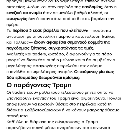
προηγούμενων ετών και το χαμηλότερο επίπεδο σχεδόν
οκταετίας. Ακόμη και στην περίοδο της
πανδημίας
, όταν η
κινεζική οικονομία
ήταν σε μεγάλο βαθμό κλειστή, οι
εισαγωγές
δεν έπεσαν κάτω από τα 8 εκατ. βαρέλια την
ημέρα.
Τα
περίπου 3 εκατ. βαρέλια που «λείπουν»
—ποσότητα
αντίστοιχη με τη συνολική ημερήσια κατανάλωση Ιταλίας
και Γαλλίας—
έχουν αφαιρέσει σημαντικό κομμάτι της
παγκόσμιας ζήτησης,
συγκρατώντας τις τιμές.
Αναλυτές και traders, ωστόσο, διαφωνούν για το πόσο
μπορεί να διαρκέσει αυτή η μείωση και τι θα συμβεί αν ο
μεγαλύτερος εισαγωγέας πετρελαίου στον κόσμο
επανέλθει σε υψηλότερες αγορές.
Οι επόμενες μία έως
δύο εβδομάδες θεωρούνται κρίσιμες.
Ο παράγοντας Τραμπ
Οι traders έχουν μάθει τους τελευταίους μήνες ότι το να
«ποντάρουν» εναντίον του Τραμπ είναι ριψοκίνδυνο. Πολλοί
αποφεύγουν να κρατούν θέσεις στο πετρέλαιο κατά τη
διάρκεια Σαββατοκύριακων ή να κάνουν μακροπρόθεσμα
στοιχήματα.
Καθ’ όλη τη διάρκεια της σύγκρουσης, ο Τραμπ
παρενέβαινε συχνά μέσω αναρτήσεων στα κοινωνικά