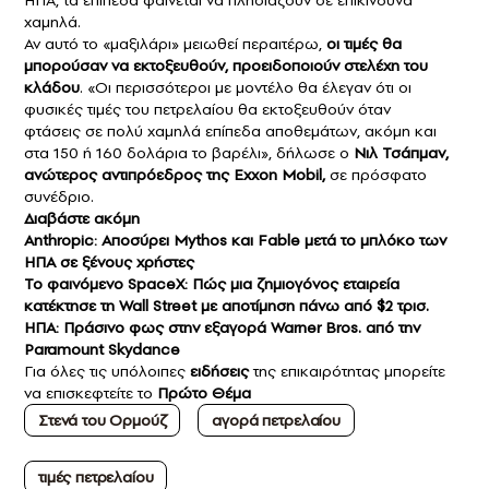
ΗΠΑ, τα επίπεδα φαίνεται να πλησιάζουν σε επικίνδυνα
χαμηλά.
Αν αυτό το «μαξιλάρι» μειωθεί περαιτέρω,
οι τιμές θα
μπορούσαν να εκτοξευθούν, προειδοποιούν στελέχη του
κλάδου
. «Οι περισσότεροι με μοντέλο θα έλεγαν ότι οι
φυσικές τιμές του πετρελαίου θα εκτοξευθούν όταν
φτάσεις σε πολύ χαμηλά επίπεδα αποθεμάτων, ακόμη και
στα 150 ή 160 δολάρια το βαρέλι», δήλωσε ο
Νιλ Τσάπμαν,
ανώτερος αντιπρόεδρος της Exxon Mobil,
σε πρόσφατο
συνέδριο.
Διαβάστε ακόμη
Anthropic: Αποσύρει Mythos και Fable μετά το μπλόκο των
ΗΠΑ σε ξένους χρήστες
Το φαινόμενο SpaceX: Πώς μια ζημιογόνος εταιρεία
κατέκτησε τη Wall Street με αποτίμηση πάνω από $2 τρισ.
ΗΠΑ: Πράσινο φως στην εξαγορά Warner Bros. από την
Paramount Skydance
Για όλες τις υπόλοιπες
ειδήσεις
της επικαιρότητας μπορείτε
να επισκεφτείτε το
Πρώτο Θέμα
Στενά του Ορμούζ
αγορά πετρελαίου
τιμές πετρελαίου