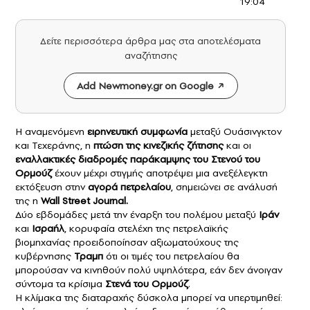
19:04
Δείτε περισσότερα άρθρα μας στα αποτελέσματα
αναζήτησης
Add Newmoney.gr on Google
Η αναμενόμενη
ειρηνευτική συμφωνία
μεταξύ Ουάσινγκτον
και Τεχεράνης, η
πτώση της κινεζικής ζήτησης
και οι
εναλλακτικές διαδρομές παράκαμψης του Στενού του
Ορμούζ
έχουν μέχρι στιγμής αποτρέψει μια ανεξέλεγκτη
εκτόξευση στην
αγορά πετρελαίου
, σημειώνει σε ανάλυσή
της η
Wall Street Journal.
Δύο εβδομάδες μετά την έναρξη του πολέμου μεταξύ
Ιράν
και
Ισραήλ
, κορυφαία στελέχη της πετρελαϊκής
βιομηχανίας προειδοποίησαν αξιωματούχους της
κυβέρνησης
Τραμπ
ότι οι τιμές του πετρελαίου θα
μπορούσαν να κινηθούν πολύ υψηλότερα, εάν δεν άνοιγαν
σύντομα τα κρίσιμα
Στενά του Ορμούζ
.
Η κλίμακα της διαταραχής δύσκολα μπορεί να υπερτιμηθεί: