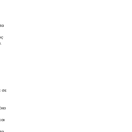
τα
υς
.
ε σε
χει
και
τα