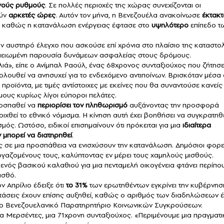
γούς ρυθμούς
. Σε πολλές περιοχές της χώρας συνεχίζονται οι
ούν
αρκετές ώρες
. Αυτόν τον μήνα, η Βενεζουέλα ανακοίνωσε
έκτακτ
υ, καθώς η κατανάλωση ενέργειας έφτασε στο
υψηλότερο
επίπεδο τ
ν αυστηρό έλεγχο που ασκούσε επί χρόνια στο πλαίσιο της καταστο
αι μειωμένη παρουσία δυνάμεων ασφαλείας στους δρόμους.
ά», είπε ο Ανίμπαλ Ραούλ, ένας 68χρονος συνταξιούχος που ζήτησε
ολουθεί να ανησυχεί για το ενδεχόμενο αντιποίνων. Βρισκόταν μέσα
προϊόντα, με τιμές αντίστοιχες με εκείνες που θα συναντούσε κανείς
μους κυρίως λίγοι εύποροι πελάτες.
ροσπαθεί να
περιορίσει τον πληθωρισμό
αυξάνοντας την προσφορά
θεί το εθνικό νόμισμα. Η κίνηση αυτή έχει βοηθήσει να συγκρατηθε
ός. Ωστόσο, ειδικοί επισημαίνουν ότι πρόκειται για μια
ιδιαίτερα
 μπορεί να διατηρηθεί
.
σε μια προσπάθεια να ενισχύσουν την κατανάλωση. Δημόσιοι φορε
γαζομένους τους, καλύπτοντας εν μέρει τους χαμηλούς μισθούς.
 ενός βασικού καλαθιού για μια πενταμελή οικογένεια φτάνει περίπο
ισθό.
ν Απρίλιο έδειξε ότι
το 31%
των ερωτηθέντων εγκρίνει την κυβέρνησ
ντάσεις έχουν επίσης αυξηθεί, καθώς ο αριθμός των διαδηλώσεων έ
το Βενεζουελανικό Παρατηρητήριο Κοινωνικών Συγκρούσεων.
ρία Μερσέντες, μια 71χρονη συνταξιούχος. «Περιμένουμε μια πραγματι