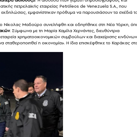
διαίτερα αισιόδοξο
. Η αίθουσα ήταν γεμάτη δημοσιογράφους και
ατικής πετρελαϊκής εταιρείας Petróleos de Venezuela S.A., που
 εκδηλώσεις, εμφανίστηκαν πρόθυμα να παρουσιάσουν τα σχέδιά τ
ου ο Νίκολας Μαδούρο συνελήφθη και οδηγήθηκε στη Νέα Υόρκη, όπ
τικών
. Σύμφωνα με τη Μαρία Καμίλα Χερνάντες, διευθύντρια
εταιρεία χρηματοοικονομικών συμβούλων και διαχείρισης κινδύνων
 να σταθεροποιηθεί η οικονομία». Η ίδια επισκέφθηκε το Καράκας στ