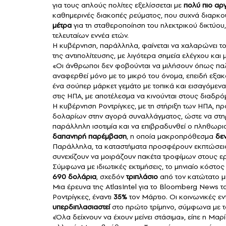
για τους απλούς πολίτες εξελίσσεται με
πολύ πιο αρ
καθημερινές
διακοπές ρεύματος
, που συχνά διαρκ
μέτρα
για τη σταθεροποίηση του ηλεκτρικού δικτύο
τελευταίων εννέα ετών.
Η κυβέρνηση, παράλληλα, φαίνεται να χαλαρώνει το
της αντιπολίτευσης, με λιγότερα σημεία ελέγχου κ
«Οι άνθρωποι δεν φοβούνται να μιλήσουν όπως παλι
αναφερθεί μόνο με το μικρό του όνομα, επειδή εξακ
ένα σούπερ μάρκετ γεμάτο με τοπικά και εισαγόμενα 
στις
ΗΠΑ
, με αποτέλεσμα να κινούνται στους διαδρό
Η κυβέρνηση Ροντρίγκες, με τη στήριξη των ΗΠΑ, π
δολαρίων στην αγορά συναλλάγματος, ώστε να στηριχ
παράλληλη ισοτιμία και να επιβραδυνθεί ο πληθωρισμ
δαπανηρή παρέμβαση
, η οποία μακροπρόθεσμα
δεν
Παράλληλα, τα καταστήματα προσφέρουν εκπτώσεις 
συνεχίζουν να μοιράζουν πακέτα τροφίμων στους ερ
Σύμφωνα με ιδιωτικές εκτιμήσεις, το μηνιαίο κόστος
690 δολάρια
, σχεδόν
τριπλάσιο
από τον κατώτατο μ
Μια έρευνα της AtlasIntel για το Bloomberg News το
Ροντρίγκες, έναντι
35%
τον Μάρτιο. Οι κοινωνικές ε
υπερδιπλασιαστεί
στο πρώτο τρίμηνο, σύμφωνα με 
«Όλα δείχνουν να έχουν μείνει στάσιμα», είπε η Μα