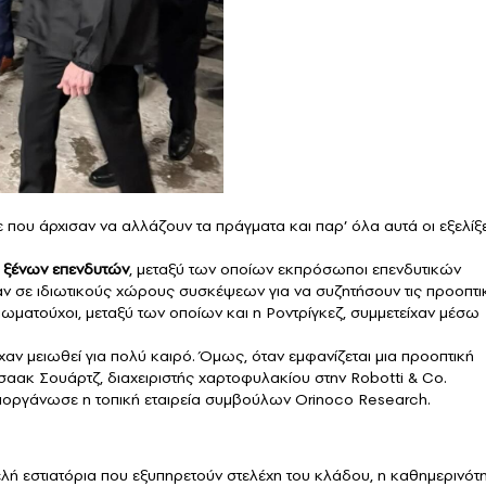
ε που άρχισαν να αλλάζουν τα πράγματα και παρ’ όλα αυτά οι εξελίξ
 ξένων επενδυτών
, μεταξύ των οποίων εκπρόσωποι επενδυτικών
ν σε ιδιωτικούς χώρους συσκέψεων για να συζητήσουν τις προοπτι
αξιωματούχοι, μεταξύ των οποίων και η Ροντρίγκεζ, συμμετείχαν μέσω
χαν μειωθεί για πολύ καιρό. Όμως, όταν εμφανίζεται μια προοπτική
σαακ Σουάρτζ, διαχειριστής χαρτοφυλακίου στην Robotti & Co.
διοργάνωσε η τοπική εταιρεία συμβούλων Orinoco Research.
λή εστιατόρια που εξυπηρετούν στελέχη του κλάδου, η καθημερινότ