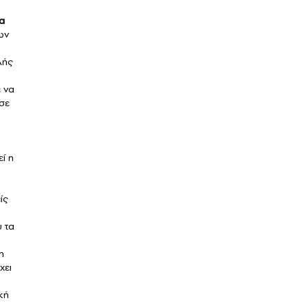
α
ων
λής
 να
 σε
ί η
ίς
υ τα
η
χει
κή