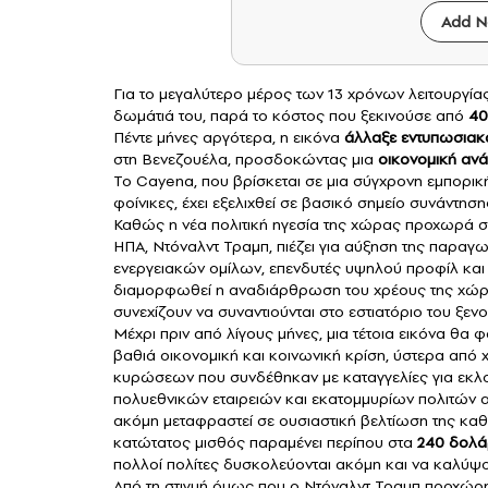
Add N
Για το μεγαλύτερο μέρος των 13 χρόνων λειτουργία
δωμάτιά του, παρά το κόστος που ξεκινούσε από
40
Πέντε μήνες αργότερα, η εικόνα
άλλαξε εντυπωσιακ
στη
Βενεζουέλα
, προσδοκώντας μια
οικονομική αν
Το Cayena, που βρίσκεται σε μια σύγχρονη εμπορι
φοίνικες, έχει εξελιχθεί σε βασικό σημείο συνάντησης
Καθώς η νέα πολιτική ηγεσία της χώρας προχωρά σ
ΗΠΑ,
Ντόναλντ Τραμπ
, πιέζει για αύξηση της παραγ
ενεργειακών ομίλων, επενδυτές υψηλού προφίλ και
διαμορφωθεί η αναδιάρθρωση του χρέους της χώρας
συνεχίζουν να συναντιούνται στο εστιατόριο του ξεν
Μέχρι πριν από λίγους μήνες, μια τέτοια εικόνα θα 
βαθιά οικονομική και κοινωνική κρίση, ύστερα από
κυρώσεων που συνδέθηκαν με καταγγελίες για εκλο
πολυεθνικών εταιρειών και εκατομμυρίων πολιτών απ
ακόμη μεταφραστεί σε ουσιαστική βελτίωση της καθ
κατώτατος μισθός
παραμένει περίπου στα
240 δολά
πολλοί πολίτες δυσκολεύονται ακόμη και να καλύψ
Από τη στιγμή όμως που ο Ντόναλντ Τραμπ προχώρη