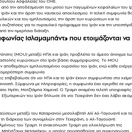
μβουλίου Ασφαλείας του ΟΗΕ.
ιν από την αποδέσμευση του μισού των παγωμένων κεφαλαίων του Ιρ
ράν και την άρση του ναυτικού αποκλεισμού. Η τελική συμφωνία θ
ν υλικών και του εμπλουτισμού, την άρση των κυρώσεων και το
 συζητήσεις για το πυραυλικό πρόγραμμα του Ιράν και την υποστήρι
πό την ημερήσια διάταξη.
μφωνίας Ισλαμαμπάντ» που ετοιμάζονται να
νόησης (MOU) μεταξύ ΗΠΑ και Ιράν, προβλέπει το άμεσο άνοιγμα τω
 αναστολής κυρώσεων στο Ιράν βάσει συμμόρφωσης. Το MOU
των αποθεμάτων εμπλουτισμένου ουρανίου του Ιράν, ενώ κάθε ενέργε
πτομερέστερη συμφωνία.
 επιβεβαίωσε ότι «οι ΗΠΑ και το Ιράν έχουν συμφωνήσει στο κείμε
 ανοιχτή. Σύμφωνα με πληροφορίες, η συμφωνία έχει εγκριθεί σε υψ
τατο Ηγέτη, Μοτζτάμπα Χαμενεΐ. Ο Τραμπ αναμένει τελετή υπογραφής
ξωτερικών του Ιράν δήλωσε ότι «το Τεχεράνη δεν έχει λάβει ακό
εύσεων μεταξύ του Καταριανού μεσολαβητή Αλί Αλ-Ταγουαντί και τ
τη διάρκεια των συνομιλιών στην Τεχεράνη, ο Αλ-Ταγουαντί
λμένους του Τραμπ. Η ανακοίνωση Τραμπ για ολοκλήρωση της
 Μπέντζαμιν Νετανιάχου, ο οποίος προσπαθούσε να συγκεντρώσει