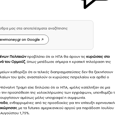
άρθρα μας στα αποτελέσματα αναζήτησης
ewmoney.gr on Google
νων Πολιτειών
προβλέπει ότι οι ΗΠΑ θα άρουν τις
κυρώσεις στο
νά του Ορμούζ
, όπως μετέδωσε σήμερα η κρατική τηλεόραση της
μείων καθορίζει ότι οι τελικές διαπραγματεύσεις δεν θα ξεκινήσουν
αίων του Ιράν, ανασταλούν οι κυρώσεις πετρελαίου και αρθεί ο
όναλντ Τραμπ είχε δηλώσει ότι οι ΗΠΑ, «μόλις κατέληξαν σε μια
πό την προϋπόθεση της «ολοκλήρωσης των εγγράφων», υπενθυμίζει 
ειτουργήσουν αμέσως μόλις υπογραφεί η συμφωνία.
νοδο
, ενθαρρυμένες από τις προσδοκίες για την επίτευξη ειρηνευτική
ποχώρησαν
, με τα futures αμερικανικού αργού για παράδοση Ιουλίου
Αυγούστου 1,75%.