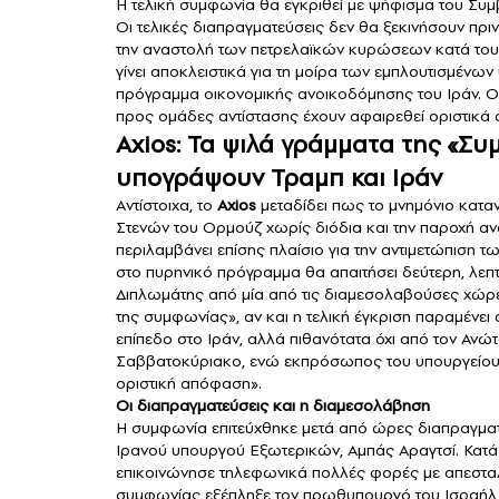
Η τελική συμφωνία θα εγκριθεί με ψήφισμα του Συ
Οι τελικές διαπραγματεύσεις δεν θα ξεκινήσουν πρ
την αναστολή των πετρελαϊκών κυρώσεων κατά του Ι
γίνει αποκλειστικά για τη μοίρα των εμπλουτισμένω
πρόγραμμα οικονομικής ανοικοδόμησης του Ιράν. Οι
προς ομάδες αντίστασης έχουν αφαιρεθεί οριστικά α
Axios: Τα ψιλά γράμματα της «Συ
υπογράψουν Τραμπ και Ιράν
Aντίστοιχα, το
Axios
μεταδίδει πως το μνημόνιο κατα
Στενών του Ορμούζ χωρίς διόδια και την παροχή
περιλαμβάνει επίσης πλαίσιο για την αντιμετώπιση 
στο πυρηνικό πρόγραμμα θα απαιτήσει δεύτερη, λε
Διπλωμάτης από μία από τις διαμεσολαβούσες χώρες
της συμφωνίας», αν και η τελική έγκριση παραμένει
επίπεδο στο Ιράν, αλλά πιθανότατα όχι από τον Ανώ
Σαββατοκύριακο, ενώ εκπρόσωπος του υπουργείου Ε
οριστική απόφαση».
Οι διαπραγματεύσεις και η διαμεσολάβηση
Η συμφωνία επιτεύχθηκε μετά από ώρες διαπραγματ
Ιρανού υπουργού Εξωτερικών, Αμπάς Αραγτσί. Κατά 
επικοινώνησε τηλεφωνικά πολλές φορές με απεστα
συμφωνίας εξέπληξε τον πρωθυπουργό του Ισραήλ,