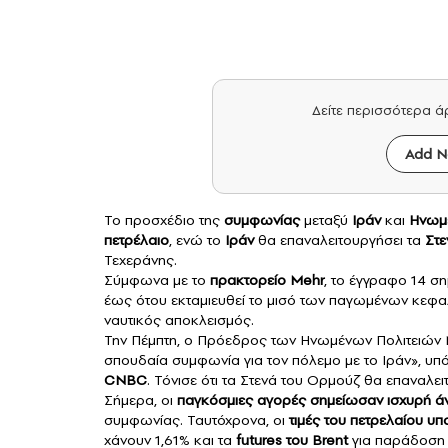
Δείτε περισσότερα 
Add N
Το προσχέδιο της
συμφωνίας
μεταξύ
Ιράν
και
Ηνωμέ
πετρέλαιο
, ενώ το
Ιράν
θα επαναλειτουργήσει τα
Στε
Τεχεράνης.
Σύμφωνα με το
πρακτορείο Mehr
, το έγγραφο 14 ση
έως ότου εκταμιευθεί το μισό των παγωμένων κεφαλ
ναυτικός αποκλεισμός.
Την Πέμπτη, ο Πρόεδρος των Ηνωμένων Πολιτειών Ντ
σπουδαία συμφωνία για τον πόλεμο με το Ιράν», υ
CNBC
. Τόνισε ότι τα Στενά του Ορμούζ θα επαναλ
Σήμερα, οι
παγκόσμιες αγορές σημείωσαν ισχυρή ά
συμφωνίας. Ταυτόχρονα, οι
τιμές του πετρελαίου υ
χάνουν 1,61% και τα
futures του Brent
για παράδοση 