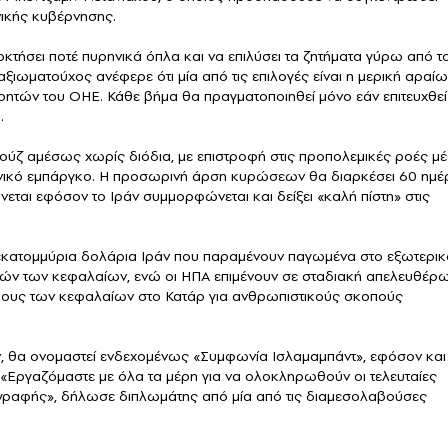
ικής κυβέρνησης.
κτήσει ποτέ πυρηνικά όπλα και να επιλύσει τα ζητήματα γύρω από τ
ιωματούχος ανέφερε ότι μία από τις επιλογές είναι η μερική αραί
ρητών του ΟΗΕ. Κάθε βήμα θα πραγματοποιηθεί μόνο εάν επιτευχθεί
.
ύζ αμέσως χωρίς διόδια, με επιστροφή στις προπολεμικές ροές μ
ανικό εμπάργκο. Η προσωρινή άρση κυρώσεων θα διαρκέσει 60 ημέ
νεται εφόσον το Ιράν συμμορφώνεται και δείξει «καλή πίστη» στις
ισεκατομμύρια δολάρια Ιράν που παραμένουν παγωμένα στο εξωτερικ
τών των κεφαλαίων, ενώ οι ΗΠΑ επιμένουν σε σταδιακή απελευθέρ
ους των κεφαλαίων στο Κατάρ για ανθρωπιστικούς σκοπούς
, θα ονομαστεί ενδεχομένως «Συμφωνία Ισλαμαμπάντ», εφόσον και 
Εργαζόμαστε με όλα τα μέρη για να ολοκληρωθούν οι τελευταίες
πογραφής», δήλωσε διπλωμάτης από μία από τις διαμεσολαβούσες