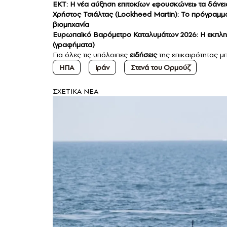
ΕΚΤ: Η νέα αύξηση επιτοκίων «φουσκώνει» τα δάνεια
Χρήστος Τσιάλτας (Lockheed Martin): Το πρόγραμμα 
βιομηχανία
Ευρωπαϊκό Βαρόμετρο Καταλυμάτων 2026: Η εκπληκ
(γραφήματα)
Για όλες τις υπόλοιπες
ειδήσεις
της επικαιρότητας μπ
ΗΠΑ
Ιράν
Στενά του Ορμούζ
ΣXETIKA NEA