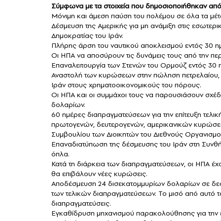
Σύμφωνα με τα στοιχεία που δημοσιοποιήθηκαν από 
Μόνιμη και άμεση παύση του πολέμου σε όλα τα μέ
Δέσμευση της Αμερικής για μη ανάμιξη στις εσωτερι
Δημοκρατίας του Ιράν.
Πλήρης άρση του ναυτικού αποκλεισμού εντός 30 η
Οι ΗΠΑ να αποσύρουν τις δυνάμεις τους από την πε
Επαναλειτουργία των Στενών του Ορμούζ εντός 30 η
Αναστολή των κυρώσεων στην πώληση πετρελαίου,
Ιράν στους χρηματοοικονομικούς του πόρους.
Οι ΗΠΑ και οι συμμάχοι τους να παρουσιάσουν σχέδ
δολαρίων.
60 ημέρες διαπραγματεύσεων για την επίτευξη τελι
πρωτογενών, δευτερογενών, αμερικανικών κυρώσε
Συμβουλίου των Διοικητών του Διεθνούς Οργανισμού
Επαναδιατύπωση της δέσμευσης του Ιράν στη Συνθ
όπλα.
Κατά τη διάρκεια των διαπραγματεύσεων, οι ΗΠΑ έχο
θα επιβάλουν νέες κυρώσεις.
Αποδέσμευση 24 δισεκατομμυρίων δολαρίων σε δεσ
των τελικών διαπραγματεύσεων. Το μισό από αυτό το
διαπραγματεύσεις.
Εγκαθίδρυση μηχανισμού παρακολούθησης για την