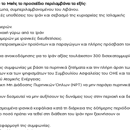
το Mehr, το προσχέδιο περιλαμβάνει τα εξής:
τωπα, συμπεριλαμβανομένου του Λιβάνου.
κές υποθέσεις του Ιράν και σεβασμό της κυριαρχίας της Ισλαμικής
μερών.
ριοχή γύρω από το Ιράν
μερών με ιρανικές διευθετήσεις.
 πετροχημικών προϊόντων και παραγώγων και πλήρης πρόσβαση το
ια ανοικοδόμησης για το Ιράν αξίας τουλάχιστον 300 δισεκατομμυρ
κής συμφωνίας με βάση τα πυρηνικά ζητήματα και την πλήρη άρση τω
ων και των ψηφισμάτων του Συμβουλίου Ασφαλείας του ΟΗΕ και τ
 Ατομικής Ενέργειας.
ήκη Μη Διάδοσης Πυρηνικών Όπλων (NPT) να μην παράγει πυρηνικ
υν δεσμευτεί να μην αυξήσουν τις δυνάμεις τους στην περιοχή και δ
μευμένα ιρανικά κεφάλαια κατά τη διάρκεια της 60ήμερης περιόδο
 ποσό πρέπει να τεθεί στη διάθεση του Ιράν πριν ξεκινήσουν οι
 εφαρμογή της συμφωνίας.