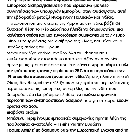
εμπορικές διαπραγματεύσεις που «τρέχουν» (με νέες
συναντήσεις των υπουργών Εμπορίου, στην Ουάσιγκτον, αυτή
την εβδομάδα) μεταξύ Ηνωμένων Πολιτειών και Ινδίας.
Η στοχοποίηση της σχέσης της Apple με την Ινδία
, βάζει σε
δυσχερή θέση το Νέο Δελχί που ήλπιζε να δημιουργήσει μια
καλύτερη σχέση και μια ευνοϊκότερη συμφωνία
με τον Λευκό
Οίκο λειτουργώντας ως αντίβαρο της Κίνας, που είναι και ο
μεγάλος στόχος του Τραμπ.
Μέχρι πριν λίγα χρόνια, σχεδόν όλα τα iPhones που
κυκλοφορούσαν στον κόσμο κατασκευάζονταν στην Κίνα,
όμως με τις τροποποιήσεις που έχει κάνει η Appl
e μέχρι τα τέλη
της τρέχουσας χρονιάς περίπου το 25% ή και παραπάνω των
iPhones θα κατασκευάζονται στην Ινδία.
Όμως, πλέον ο Λευκό
Οίκος δεν θεωρεί την εξέλιξη αυτή ως πρόοδο, περιπλέκοντας
περαιτέρω και τις εμπορικές συνομιλίες με την Ινδία, που
θεωρούσε ότι είχε βάσιμες ελπίδες
να πετύχει σημαντική
περικοπή των ανταποδοτικών δασμών
, που για τη χώρα
έχουν
οριστεί στο 26%.
Διαβάστε ακόμη
Μπέσεντ: Περιμένουμε εμπορικές συμφωνίες πριν τη λήξη της
προθεσμίας αναστολής – Τι είπε για την Ευρώπη
Τραμπ: Απειλεί με δασμούς 50% την Ευρωπαϊκή Ένωση από 1η