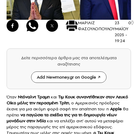
ΜΑΡΙΛΙΖ
23
0
ΦΑΣΟΥΛΟΠΟΥΛΟΥ
ΜΑΪΟΥ
2025 -
19:24
Δείτε περισσότερα άρθρα μας στα αποτελέσματα
αναζήτησης
Add Newmoney.gr on Google
Όταν
Ντόναλντ Τραμπ
και
Τιμ Κουκ
συναντήθηκαν στον Λευκό
Οίκο μόλις την περασμένη Τρίτη
, ο Αμερικανός πρόεδρος
έκανε για μια ακόμη φορά σαφή την απαίτηση του: η
Apple
θα
πρέπει
να παγώσει τα σχέδια της για τη δημιουργία νέων
μονάδων στην Ινδία
και να επιλέξει αντ’ αυτού να μεταφέρει
μέρος της παραγωγής της επί αμερικανικού εδάφους.
Σημειωτέον πως μόλις στις αρχές του μήνα,
ο Τιμ Κουκ