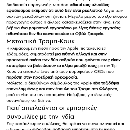
διαδικασία παραγωγής, ωστόσο
ειδικοί στις αλυσίδες
εφοδιασμού εκτιμούν ότι αυτό δεν είναι ρεαλιστικό
λόγω των
συχνών μεταβολών στη ζήτηση. Μεγάλο μέρος του εξοπλισμού
παραγωγής ούτως ή άλλως κατασκευάζεται στην Κίνα, ενώ
βέβαια
ένα ρομποτικό εργοστάσιο με λίγες θέσεις εργασίας
πιθανότατα δεν θα ικανοποιούσε το Οβάλ Γραφείο.
Μετωπική Τραμπ-Κουκ
Η κλιμακούμενη πίεση προς την Apple. τις τελευταίες
εβδομάδες. σηματοδοτε
ί μια πιθανή αλλαγή και στην
προσωπική σχέση των δύο ανδρών που φαίνεται πως είχαν
καταφέρει να βελτιώσουν το κλίμα μεταξύ τους,
με τον Τιμ
Κουκ να αποτελεί έναν από τους κορυφαίους CEOs που
παρέστη στην προεδρική ορκωμοσία.
Μάλιστα, ο διευθύνων σύμβουλος της Apple
είχε ταξιδέψει
επανειλημμένως και στην έπαυλη του Τραμπ στη Φλόριντα
,
μετά τη νίκη του τον περασμένο Νοέμβριο, για ιδιωτικές
συναντήσεις και δείπνα.
Γιατί απειλούνται οι εμπορικές
συνομιλίες με την Ινδία
Στις παράπλευρες απώλειες, θα πρέπει να συνυπολογιστεί και
η δημιουργία
ενός νέου σοβαρού εμποδίου στις διμερείς