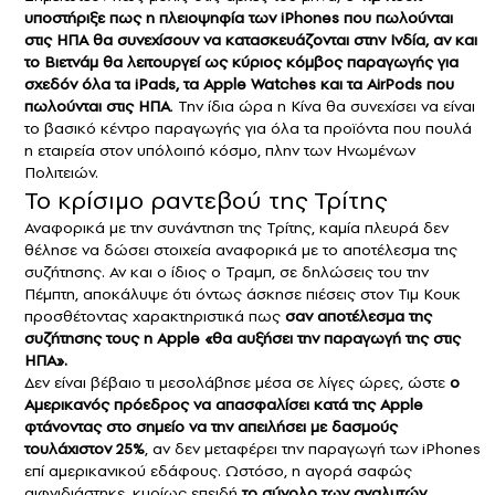
υποστήριξε πως η πλειοψηφία των
iPhones
που πωλούνται
στις ΗΠΑ θα συνεχίσουν να κατασκευάζονται στην Ινδία, αν και
το Βιετνάμ θα λειτουργεί ως κύριος κόμβος παραγωγής για
σχεδόν όλα τα iPads, τα Apple Watches και τα AirPods που
πωλούνται στις ΗΠΑ
. Την ίδια ώρα η Κίνα θα συνεχίσει να είναι
το βασικό κέντρο παραγωγής για όλα τα προϊόντα που πουλά
η εταιρεία στον υπόλοιπό κόσμο, πλην των Ηνωμένων
Πολιτειών.
Το κρίσιμο ραντεβού της Τρίτης
Αναφορικά με την συνάντηση της Τρίτης, καμία πλευρά δεν
θέλησε να δώσει στοιχεία αναφορικά με το αποτέλεσμα της
συζήτησης. Αν και ο ίδιος ο Τραμπ, σε δηλώσεις του την
Πέμπτη, αποκάλυψε ότι όντως άσκησε πιέσεις στον Τιμ Κουκ
προσθέτοντας χαρακτηριστικά πως
σαν αποτέλεσμα της
συζήτησης τους η Apple «θα αυξήσει την παραγωγή της στις
ΗΠΑ».
Δεν είναι βέβαιο τι μεσολάβησε μέσα σε λίγες ώρες, ώστε
ο
Αμερικανός πρόεδρος να απασφαλίσει κατά της Apple
φτάνοντας στο σημείο να την απειλήσει με δασμούς
τουλάχιστον 25%
, αν δεν μεταφέρει την παραγωγή των iPhones
επί αμερικανικού εδάφους. Ωστόσο, η αγορά σαφώς
αιφνιδιάστηκε, κυρίως επειδή
το σύνολο των αναλυτών