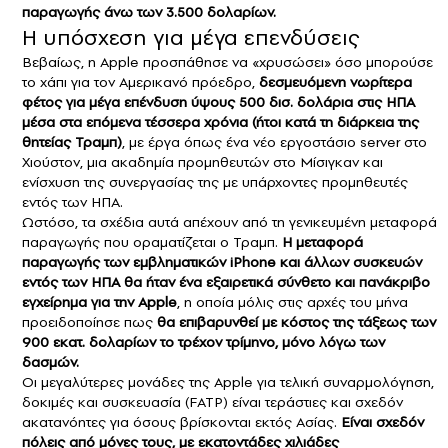
παραγωγής άνω των 3.500 δολαρίων.
Η υπόσχεση για μέγα επενδύσεις
Βεβαίως, η Apple προσπάθησε να «χρυσώσει» όσο μπορούσε
το χάπι για τον Αμερικανό πρόεδρο,
δεσμευόμενη νωρίτερα
φέτος για μέγα επένδυση ύψους 500 δισ. δολάρια στις ΗΠΑ
μέσα στα επόμενα τέσσερα χρόνια (ήτοι κατά τη διάρκεια της
θητείας Τραμπ)
, με έργα όπως ένα νέο εργοστάσιο server στο
Χιούστον, μια ακαδημία προμηθευτών στο Μίσιγκαν και
ενίσχυση της συνεργασίας της με υπάρχοντες προμηθευτές
εντός των ΗΠΑ.
Ωστόσο, τα σχέδια αυτά απέχουν από τη γενικευμένη μεταφορά
παραγωγής που οραματίζεται ο Τραμπ.
Η μεταφορά
παραγωγής των εμβληματικών iPhone και άλλων συσκευών
εντός των ΗΠΑ θα ήταν ένα εξαιρετικά σύνθετο και πανάκριβο
εγχείρημα για την Apple
, η οποία μόλις στις αρχές του μήνα
προειδοποίησε πως
θα επιβαρυνθεί με κόστος της τάξεως των
900 εκατ. δολαρίων το τρέχον τρίμηνο, μόνο λόγω των
δασμών.
Οι μεγαλύτερες μονάδες της Apple για τελική συναρμολόγηση,
δοκιμές και συσκευασία (FATP) είναι τεράστιες και σχεδόν
ακατανόητες για όσους βρίσκονται εκτός Ασίας.
Είναι σχεδόν
πόλεις από μόνες τους, με εκατοντάδες χιλιάδες