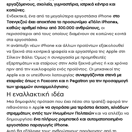
εργαζόμενους, σχολεία, γυμναστήρια, ιατρικά κέντρα και
κοιτώνες.
Ενδεικτικά, ένα από τα μεγαλύτερα εργοστάσια iPhone
στο
Τσενγκζού έχει αποκτήσει το προσωνύμιο «Πόλη iPhone»,
καθώς αριθμεί πάνω από 300.000 ανθρώπους,
οι
περισσότεροι από τους οποίους διαμένουν σε κοιτώνες κοντά
στα εργοστάσια.
Η ανάπτυξη νέων iPhone και άλλων προϊόντων εξακολουθεί
να ξεκινά στα κεντρικά γραφεία και εργαστήρια της Apple στη
Σίλικον Βάλει. Όμως η συνεργασία με προμηθευτές
εξαρτημάτων και εταίρους στην Ασία ξεκινά μήνες ή και χρόνια
πριν από την κυκλοφορία ενός προϊόντος. Οι μηχανικοί της
Apple και οι υπεύθυνοι λειτουργίας
συνεργάζονται στενά με
εταιρείες όπως η Foxconn και η Pegatron για την προσαρμογή
των γραμμών συναρμολόγησης.
Η εναλλακτική ιδέα
Μια δημοφιλής πρόταση που έχει πέσει στο τραπέζι αφορά την
πιθανότητα η Appl
e να αγοράσει μια τεράστια έκταση, χιλιάδων
στρεμμάτων, εντός των Ηνωμένων Πολιτειών
και να επιλέξει να
δημιουργήσει
ένα πλήρως ρομποτικό και αυτοματοποιημένο
εργοστάσιο παραγωγής iPhone.
Αυτό θα εξάλειφε τους ανθρώπινους παράγοντες από τη