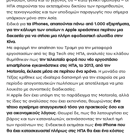
μονάδων, αλλά και το γεγονός ότι – κατά γενική ομολογία – οι
ΗΠΑ στερούνται του εκτεταμένου δικτύου των προμηθευτών,
της τεχνογνωσίας και των υποδομών παραγωγής που σήμερα
υπάρχουν μόνο στην Ασία.
Ειδικά για
τα iPhones, απαιτούνται πάνω από 1.000 εξαρτήματα,
για την κάλυψη των οποίων η Apple χρειάστηκε περίπου μια
δεκαετία για να στήσει μια πλήρη εφοδιαστική αλυσίδα στην
Κίνα.
Με αφορμή την απαίτηση του Τραμπ για την μεταφορά
εργοστασίων από τις Big Tech στις ΗΠΑ, αναλυτές του κλάδου
θυμήθηκαν πως
την τελευταία φορά που νέο εργοστάσιο
smartphone εγκαινιάστηκε στις ΗΠΑ, το 2013, από την
Motorola, έκλεισε μέσα σε περίπου ένα χρόνο.
Η μονάδα στο
Τέξας κρίθηκε ως ιδιαίτερα δαπανηρή για την εταιρεία σε μια
περίοδο απογοητευτικών πωλήσεων με αποτέλεσμα να μπει
λουκέτο με συνοπτικές διαδικασίες.
Η Apple δεν έχει υπόψη της το παράδειγμα της Motorola, αλλά
τις ίδιες τις αναλύσεις που έχει εκπονήσει, θεωρώντας
ένα
τέτοιο εγχείρημα απαγορευτικό τόσο για πρακτικούς όσο και
για οικονομικούς λόγους.
Θεωρεί δε, πως θα λειτουργήσει εις
βάρος και των καταναλωτών, εκτινάσσοντας την τελική τιμή
των προϊόντων της. Ενδεικτικά εκτιμάται πως
ένα iPhone που
θα έχει κατασκευαστεί πλήρως στις ΗΠΑ θα έχει ένα κόστος