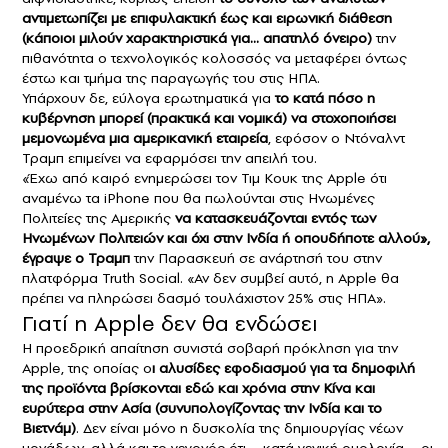
αντιμετωπίζει με επιφυλακτική έως και ειρωνική διάθεση
(κάποιοι μιλούν χαρακτηριστικά για… απατηλό όνειρο)
την
πιθανότητα ο τεχνολογικός κολοσσός να μεταφέρει όντως
έστω και τμήμα της παραγωγής του στις ΗΠΑ.
Υπάρχουν δε, εύλογα ερωτηματικά για
το κατά πόσο η
κυβέρνηση μπορεί (πρακτικά και νομικά) να στοχοποιήσει
μεμονωμένα μια αμερικανική εταιρεία
, εφόσον ο Ντόναλντ
Τραμπ επιμείνει να εφαρμόσει την απειλή του.
«Έχω από καιρό ενημερώσει τον Τιμ Κουκ της Apple ότι
αναμένω τα iPhone που θα πωλούνται στις Ηνωμένες
Πολιτείες της Αμερικής
να κατασκευάζονται εντός των
Ηνωμένων Πολιτειών και όχι στην Ινδία ή οπουδήποτε αλλού»,
έγραψε ο Τραμπ
την Παρασκευή σε ανάρτησή του στην
πλατφόρμα Truth Social. «Αν δεν συμβεί αυτό, η Apple θα
πρέπει να πληρώσει δασμό τουλάχιστον 25% στις ΗΠΑ».
Γιατί η Apple δεν θα ενδώσει
Η προεδρική απαίτηση συνιστά σοβαρή πρόκληση για την
Apple, της οποίας ο
ι αλυσίδες εφοδιασμού για τα δημοφιλή
της προϊόντα βρίσκονται εδώ και χρόνια στην Κίνα και
ευρύτερα στην Ασία (συνυπολογίζοντας την Ινδία και το
Βιετνάμ)
. Δεν είναι μόνο η δυσκολία της δημιουργίας νέων