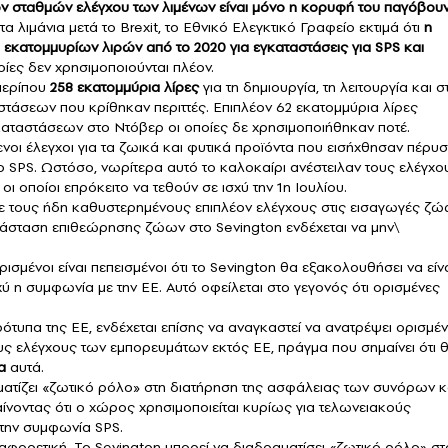
ν σταθμών ελέγχου των λιμένων είναι μόνο η κορυφή του παγόβου
λιμάνια μετά το Brexit, το Εθνικό Ελεγκτικό Γραφείο εκτιμά ότι
η
 εκατομμυρίων λιρών από το 2020 για εγκαταστάσεις για SPS και
ποίες δεν χρησιμοποιούνται πλέον.
 περίπου
258 εκατομμύρια λίρες
για τη δημιουργία, τη λειτουργία και σ
άσεων που κρίθηκαν περιττές. Επιπλέον 62 εκατομμύρια λίρες
γκαταστάσεων στο Ντόβερ οι οποίες δε χρησιμοποιήθηκαν ποτέ.
ενοι έλεγχοι για τα ζωικά και φυτικά προϊόντα που εισήχθησαν πέρυσ
ο SPS. Ωστόσο, νωρίτερα αυτό το καλοκαίρι ανέστειλαν τους ελέγχο
ι οποίοι επρόκειτο να τεθούν σε ισχύ την 1η Ιουλίου.
λε τους ήδη καθυστερημένους επιπλέον ελέγχους στις εισαγωγές ζ
κατάσταση επιθεώρησης ζώων στο Sevington ενδέχεται να μην\
ισμένοι είναι πεπεισμένοι ότι το Sevington θα εξακολουθήσει να είν
σχύ η συμφωνία με την ΕΕ. Αυτό οφείλεται στο γεγονός ότι ορισμένες
ότυπα της ΕΕ, ενδέχεται επίσης να αναγκαστεί να ανατρέψει ορισμέ
ους ελέγχους των εμπορευμάτων εκτός ΕΕ, πράγμα που σημαίνει ότι 
τα
αυτά.
ραματίζει «ζωτικό ρόλο» στη διατήρηση της ασφάλειας των συνόρων κ
ίνοντας ότι ο χώρος χρησιμοποιείται κυρίως για τελωνειακούς
 την συμφωνία SPS.
ιαφορετική. Το Sevington μπορεί να διαδραματίσει «ζωτικό ρόλο» στ