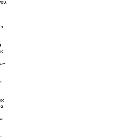
νου
.
τη
ι
υς
ώων
αι
νες
θα
αι
ο