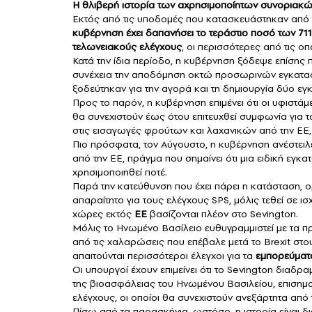
Η θλιβερή ιστορία των αχρησιμοποίητων συνοριακώ
Εκτός από τις υποδομές που κατασκευάστηκαν από τα 
κυβέρνηση έχει δαπανήσει το τεράστιο ποσό των 711
τελωνειακούς ελέγχους
, οι περισσότερες από τις ο
Κατά την ίδια περίοδο, η κυβέρνηση ξόδεψε επίσης
συνέχεια την αποδόμηση οκτώ προσωρινών εγκαταστ
ξοδεύτηκαν για την αγορά και τη δημιουργία δύο ε
Προς το παρόν, η κυβέρνηση επιμένει ότι οι υφιστάμ
θα συνεχιστούν έως ότου επιτευχθεί συμφωνία για τ
στις εισαγωγές φρούτων και λαχανικών από την ΕΕ, ο
Πιο πρόσφατα, τον Αύγουστο, η κυβέρνηση ανέστει
από την ΕΕ, πράγμα που σημαίνει ότι μια ειδική εγ
χρησιμοποιηθεί ποτέ.
Παρά την κατεύθυνση που έχει πάρει η κατάσταση, ορ
απαραίτητο για τους ελέγχους SPS, μόλις τεθεί σε ι
χώρες εκτός
ΕΕ
βασίζονται πλέον στο Sevington.
Μόλις το Ηνωμένο Βασίλειο ευθυγραμμιστεί με τα πρ
από τις χαλαρώσεις που επέβαλε μετά το Brexit στ
απαιτούνται περισσότεροι έλεγχοι για τα
εμπορεύμα
Οι υπουργοί έχουν επιμείνει ότι το Sevington διαδ
της βιοασφάλειας του Ηνωμένου Βασιλείου, επισημα
ελέγχους, οι οποίοι θα συνεχιστούν ανεξάρτητα από
Πίσω από τα παρασκήνια, ωστόσο, η ιστορία είναι δ