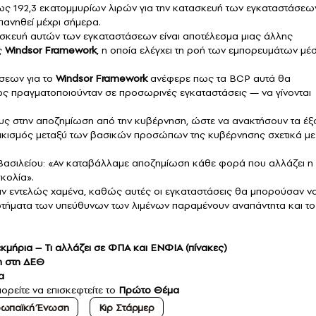
ς 192,3 εκατομμυρίων λιρών για την κατασκευή των εγκαταστάσεω
πανηθεί μέχρι σήμερα.
ασκευή αυτών των εγκαταστάσεων είναι αποτέλεσμα μιας άλλης
ως
Windsor Framework
, η οποία ελέγχει τη ροή των εμπορευμάτων μ
σεων για το
Windsor Framework
ανέφερε πως τα BCP αυτά θα
ως πραγματοποιούνταν σε προσωρινές εγκαταστάσεις — να γίνονται
τους στην αποζημίωση από την κυβέρνηση, ώστε να ανακτήσουν τα έ
τικισμός μεταξύ των βασικών προσώπων της κυβέρνησης σχετικά με
ασιλείου: «Αν καταβάλλαμε αποζημίωση κάθε φορά που αλλάζει η
κολία».
αν εντελώς χαμένα, καθώς αυτές οι εγκαταστάσεις θα μπορούσαν ν
ωτήματα των υπεύθυνων των λιμένων παραμένουν αναπάντητα και το
εκμήρια – Τι αλλάζει σε ΦΠΑ και ΕΝΦΙΑ (πίνακες)
η στη ΔΕΘ
α
ορείτε να επισκεφτείτε το
Πρώτο Θέμα
ωπαϊκή Ένωση
Κιρ Στάρμερ