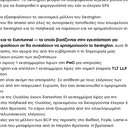
ό για να διατηρηθεί η φερεγγυότητά του εάν οι έλεγχοι SPS
α εξασφαλίσουν το οικονομικό μέλλον του Sevington.
ου θα απαιτεί από όλες τις συνοριακές τοποθεσίες που επωφελούν
το Sevington και το Holyhead, να παρέχουν και να χρηματοδοτούν τη
 και το Eurotunnel — τα οποία βασίζονται στην εγκατάσταση για
οφασίσουν αν θα συνεχίσουν να χρησιμοποιούν το Sevington.
Αυτό θ
ασης, την αγορά της από την κυβέρνηση ή τη δημιουργία μιας
έχουν γνώση των συζητήσεων.
η ύψους 1 εκατομμυρίου λιρών στη
PwC
για υπηρεσίες
ton και επιπλέον 1 εκατομμύριο λίρες στη νομική εταιρεία
TLT LLP
ton.
ση είναι ακόμη πιο επισφαλής. Σε αντίθεση με τους ελέγχους των
ο από την ηπειρωτική Ευρώπη, δεν έχει ανακοινωθεί η ημερομηνία
ν.
αι της Ουαλίας έχουν δαπανήσει 51 εκατομμύρια λίρες για την
το Holyhead της Ουαλίας, προκειμένου να διενεργούνται έλεγχοι 
γάλη Βρετανία. Το κτίριο είναι ξεχωριστό από την ολοκληρωμένη
 τελωνειακούς ελέγχους.
ες για το μέλλον των BCP της περιοχής στο Belfast, Foyle, Larne κ
 φυτά που μεταφέρονται από τη Μεγάλη Βρετανία. Η βρετανική