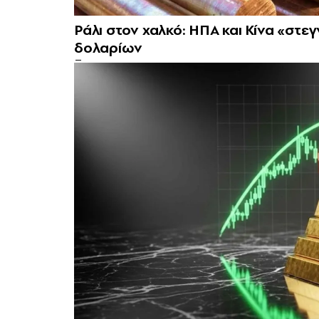
Ράλι στον χαλκό: ΗΠΑ και Κίνα «στ
δολαρίων