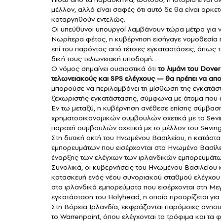
μέλλον, αλλά είναι σαφές ότι αυτό δε θα είναι αρκετ
καταργηθούν εντελώς.
Οι υπεύθυνοι υπουργοί λαμβάνουν τώρα μέτρα για ν
Νωρίτερα φέτος, η κυβέρνηση εισήγαγε νομοθεσία π
επί του παρόντος από τέτοιες εγκαταστάσεις, όπως 
δική τους τελωνειακή υποδομή.
Ο νόμος σημαίνει ουσιαστικά ότι
το λιμάνι του Dover
τελωνειακούς και SPS ελέγχους — θα πρέπει να απ
μπορούσε να περιλαμβάνει τη μίσθωση της εγκατάστ
ξεχωριστής εγκατάστασης, σύμφωνα με άτομα που 
Εν τω μεταξύ, η κυβέρνηση ανέθεσε επίσης σύμβασ
χρηματοοικονομικών συμβουλών σχετικά με το Seving
παροχή συμβουλών σχετικά με το μέλλον του Seving
Στη δυτική ακτή του Ηνωμένου Βασιλείου, η κατάστα
εμπορευμάτων που εισέρχονται στο Ηνωμένο Βασίλει
έναρξης των ελέγχων των ιρλανδικών εμπορευμάτω
Συνολικά, οι κυβερνήσεις του Ηνωμένου Βασιλείου κ
κατασκευή ενός νέου συνοριακού σταθμού ελέγχου σ
στα ιρλανδικά εμπορεύματα που εισέρχονται στη Με
εγκατάσταση του Holyhead, η οποία προορίζεται για
Στη Βόρεια Ιρλανδία, εκφράζονται παρόμοιες ανησυχί
το Warrenpoint, όπου ελέγχονται τα τρόφιμα και τα