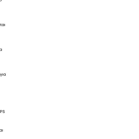
ται
α
για
SPS
αι