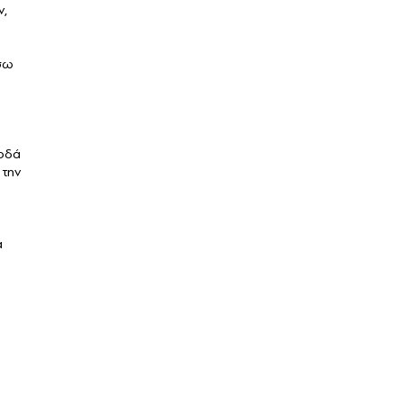
ν,
έσω
ξοδά
 την
α