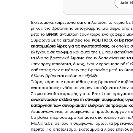
Add N
Εκτεταμένα, τσιμεντένια και σπηλαιώδη, τα κτίρια δ
μήκος της βρετανικής ακτογραμμής, μια σειρά από
μετά το
Brexit
, αντιμετωπίζουν τώρα ένα ζοφερό μέλ
Σύμφωνα με τις εκτιμήσεις του
POLITICO
,
οι Βρετα
εκατομμύρια λίρες για τις εγκαταστάσεις
, οι οποίες
ελέγχους σε τρόφιμα και φυτά της ΕΕ που εισήχθησα
τα ίδια τα βρετανικά λιμάνια έχουν δαπανήσει για τα κ
Στην πραγματικότητα, όμως, έχουν χρησιμοποιηθεί
καθεστώς των συνόρων της Βρετανίας μετά το Brexit
άλλων βρίσκεται ακόμη σε εξέλιξη.
Τώρα, χάρη στις προσπάθειες της βρετανικής κυβέρν
εγκαταστάσεις ενδέχεται να μην χρειάζονται πλέον 
Σε μια σύνοδο κορυφής για το Brexit που πραγματο
ανακοίνωσαν σχέδια για τη σύναψη συμφωνίας υγει
κατάργηση των συνοριακών ελέγχων σε τρόφιμα και 
Ανακοινώνοντας τη συμφωνία, ο πρωθυπουργός τη
θα βάλει «περισσότερα χρήματα στις τσέπες των πολ
Μόλις τεθεί σε ισχύ η συμφωνία, όμως, τα βρετανικ
περιττά. Το αποτέλεσμα: εκατομμύρια λίρες επενδύ