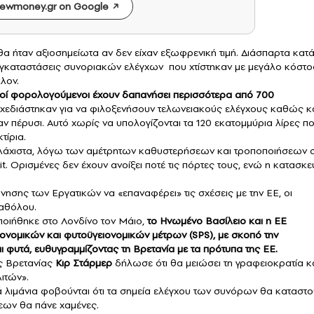
ewmoney.gr on Google
ε θα ήταν αξιοσημείωτα αν δεν είχαν εξωφρενική τιμή. Διάσπαρτα κατ
 εγκαταστάσεις συνοριακών ελέγχων που χτίστηκαν με μεγάλο κόστο
λον.
νοί φορολογούμενοι έχουν δαπανήσει περισσότερα από 700
 σχεδιάστηκαν για να φιλοξενήσουν τελωνειακούς ελέγχους καθώς κ
ν πέρυσι. Αυτό χωρίς να υπολογίζονται τα 120 εκατομμύρια λίρες π
τίρια.
 ελάχιστα, λόγω των αμέτρητων καθυστερήσεων και τροποποιήσεων 
. Ορισμένες δεν έχουν ανοίξει ποτέ τις πόρτες τους, ενώ η κατασκε
ησης των Εργατικών να «επαναφέρει» τις σχέσεις με την ΕΕ, οι
καθόλου.
ποιήθηκε στο Λονδίνο τον Μάιο,
το Ηνωμένο Βασίλειο και η ΕΕ
ονομικών και φυτοϋγειονομικών μέτρων (SPS), με σκοπό την
φυτά, ευθυγραμμίζοντας τη Βρετανία με τα πρότυπα της ΕΕ.
ς Βρετανίας
Κιρ Στάρμερ
δήλωσε ότι θα μειώσει τη γραφειοκρατία κ
ιτών».
ά λιμάνια φοβούνται ότι τα σημεία ελέγχου των συνόρων θα καταστο
σεων θα πάνε χαμένες.