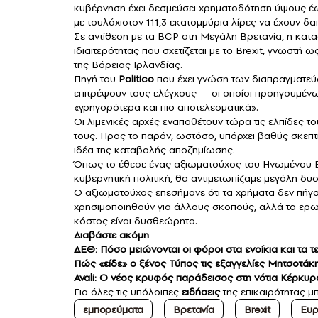
κυβέρνηση έχει δεσμεύσει χρηματοδότηση ύψους έω
με τουλάχιστον 111,3 εκατομμύρια λίρες να έχουν δα
Σε αντίθεση με τα BCP στη Μεγάλη Βρετανία, η κατ
ιδιαιτερότητας που σχετίζεται με το Brexit, γνωστή 
της Βόρειας Ιρλανδίας.
Πηγή του
Politico
που έχει γνώση των διαπραγματεύ
επιτρέψουν τους ελέγχους — οι οποίοι προηγουμέν
«γρηγορότερα και πιο αποτελεσματικά».
Οι λιμενικές αρχές εναποθέτουν τώρα τις ελπίδες 
τους. Προς το παρόν, ωστόσο, υπάρχει βαθύς σκεπ
ιδέα της καταβολής αποζημίωσης.
Όπως το έθεσε ένας αξιωματούχος του Ηνωμένου Β
κυβερνητική πολιτική, θα αντιμετωπίζαμε μεγάλη δυσ
Ο αξιωματούχος επεσήμανε ότι τα χρήματα δεν πήγ
χρησιμοποιηθούν για άλλους σκοπούς, αλλά τα ερ
κόστος είναι δυσθεώρητο.
Διαβάστε ακόμη
ΔΕΘ: Πόσο μειώνονται οι φόροι στα ενοίκια και τα τ
Πώς «είδε» ο ξένος Τύπος τις εξαγγελίες Μητσοτάκ
Avali: O νέος κρυφός παράδεισος στη νότια Κέρκυρ
Για όλες τις υπόλοιπες
ειδήσεις
της επικαιρότητας μπ
εμπορεύματα
Βρετανία
Brexit
Ευρ