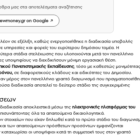
άρθρα μας στα αποτελέσματα αναζήτησης
ewmoney.gr on Google
πλέον σε εξέλιξη, καθώς ενεργοποιήθηκε η διαδικασία υποβολής
ε υπηρεσίες και φορείς του ευρύτερου δημόσιου τομέα. Η
ύτερα στάδια στελέχωσης που υλοποιούνται μετά τον πανελλήνιο
άδες υποψηφίους να διεκδικήσουν μόνιμη εργασιακή θέση.
πικού Πανεπιστημιακής Εκπαίδευσης
, τόσο με καθεστώς μονιμότητα
ρόνου,
σε διαφορετικούς κλάδους και ειδικότητες του Δημοσίου.
βαν μέρος στον πανελλήνιο γραπτό διαγωνισμό που πραγματοποιήθη
ύσα διαδικασία αποτελεί το δεύτερο στάδιο της συγκεκριμένης
ήσεων
διαδικασία αποκλειστικά μέσω της
ηλεκτρονικής πλατφόρμας του
πισυνάπτοντας όλα τα απαιτούμενα δικαιολογητικά.
 στοιχείων που είχαν δηλωθεί κατά το πρώτο στάδιο του διαγωνισ
 και των απαιτούμενων πρόσθετων προσόντων εμφανίζονται
 καταχωρίσει οι υποψήφιοι κατά τη συμμετοχή τους στον γραπτό