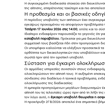
Η συγκεκριμένη διαδικασία στοχεύει στη διευκόλυ
της αίτησης, επιτρέποντας ταχύτερη και πιο αποτελε
Η προθεσμία και οι βασικές οδηγ
Η περίοδος υποβολής των αιτήσεων έχει συγκεκριμέ
εγκαίρως προκειμένου να αποφύγουν προβλήματα της
Τετάρτη 17 Ιουνίου 2026 στις 14:00
, οπότε και το σύ
Ιδιαίτερο ενδιαφέρον παρουσιάζει το γεγονός ότι γ
καταβολή παραβόλου.
Πρόκειται για μια διευκόλυν
συμμετοχή τους βασίζεται ήδη στην προηγούμενη δι
Οι υποψήφιοι καλούνται να ελέγξουν προσεκτικά τα 
ορθότητα των δικαιολογητικών που υποβάλλουν και
σωστά πριν από την οριστική υποβολή.
Σύσταση για έγκαιρη ολοκλήρωση
Οι αρμόδιες υπηρεσίες συνιστούν στους ενδιαφερόμε
ολοκληρώσουν την αίτησή τους. Η αυξημένη επισκε
σύνδεσης στο διαδίκτυο ή τεχνικά προβλήματα, ενδ
ολοκλήρωσης της διαδικασίας.
Η εμπειρία προηγούμενων μεγάλων διαγωνισμών έχει
αίτησή του τις τελευταίες ώρες πριν από τη λήξη τη
τον λόγο αυτό, η
έγκαιρη υποβολή θεωρείται η ασφα
Η προκήρυξη 2ΓΒ/2026 αποτελεί ένα σημαντικό βήμ