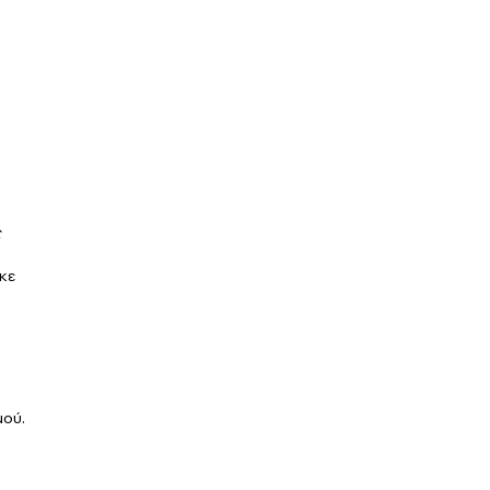
ς
κε
μού.