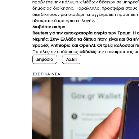
προβλέπει την κάλυψη χιλιάδων θέσεων σε υπηρεσί
δημόσιας διοίκησης. Παράλληλα, προσφέρει στους ε
διεκδικήσουν μια σταθερή επαγγελματική προοπτική μ
αξιοκρατικά κριτήρια επιλογής.
Διαβάστε ακόμη
Reuters για την αυτοκρατορία crypto των Τραμπ: Η 
Νεμπής: Στην Ελλάδα τα δίκτυα ήταν, είναι και θα ε
SpaceX, Anthropic και OpenAI: Οι τρεις κολοσσοί 
Για όλες τις υπόλοιπες
ειδήσεις
της επικαιρότητας μπ
Δημόσιο
ΑΣΕΠ
ΣXETIKA NEA