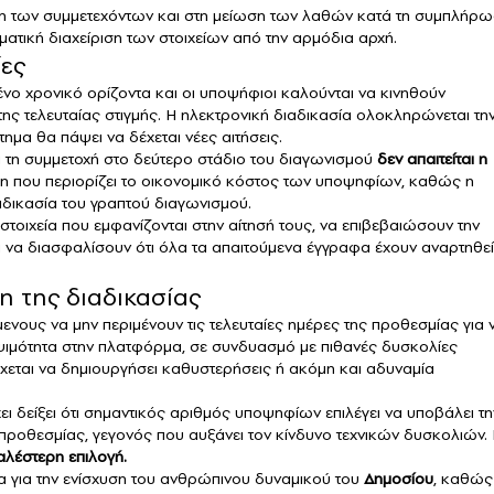
νση των συμμετεχόντων και στη μείωση των λαθών κατά τη συμπλήρ
σματική διαχείριση των στοιχείων από την αρμόδια αρχή.
ίες
νο χρονικό ορίζοντα και οι υποψήφιοι καλούνται να κινηθούν
 τελευταίας στιγμής. Η ηλεκτρονική διαδικασία ολοκληρώνεται τη
στημα θα πάψει να δέχεται νέες αιτήσεις.
ια τη συμμετοχή στο δεύτερο στάδιο του διαγωνισμού
δεν απαιτείται η
ση που περιορίζει το οικονομικό κόστος των υποψηφίων, καθώς η
αδικασία του γραπτού διαγωνισμού.
στοιχεία που εμφανίζονται στην αίτησή τους, να επιβεβαιώσουν την
 να διασφαλίσουν ότι όλα τα απαιτούμενα έγγραφα έχουν αναρτηθεί
 της διαδικασίας
νους να μην περιμένουν τις τελευταίες ημέρες της προθεσμίας για 
ψιμότητα στην πλατφόρμα, σε συνδυασμό με πιθανές δυσκολίες
έχεται να δημιουργήσει καθυστερήσεις ή ακόμη και αδυναμία
 δείξει ότι σημαντικός αριθμός υποψηφίων επιλέγει να υποβάλει τη
ς προθεσμίας, γεγονός που αυξάνει τον κίνδυνο τεχνικών δυσκολιών. 
λέστερη επιλογή.
α για την ενίσχυση του ανθρώπινου δυναμικού του
Δημοσίου
, καθώς