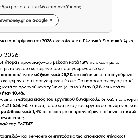
άρθρα μας στα αποτελέσματα αναζήτησης
ewmoney.gr on Google
για το
α’ τρίμηνο του 2026
ανακοίνωσε η Ελληνική Στατιστική Αρχή
υ 2026:
151 άτομα
παρουσιάζοντας
μείωση κατά 1,8%
σε σχέση με το
ση με το αντίστοιχο τρίμηνο του προηγούμενου έτους.
 παρουσιάζοντας
αύξηση κατά 28,7%
σε σχέση με το προηγούμενο
στοιχο τρίμηνο του προηγούμενου έτους. Το ποσοστό ανεργίας το Α΄
ς
κατά το προηγούμενο τρίμηνο (Δ’ 2025) ήταν
8,3%
και κατά το
) ήταν
10,4%
.
ναμικό, ή
«άτομα εκτός του εργατικού δυναμικού»
, δηλαδή τα άτομα
ε
4.211.638
. Ειδικότερα, τα άτομα εκτός του εργατικού δυναμικού κά
ς
μειώθηκε κατά 1,4%
σε σχέση με το προηγούμενο τρίμηνο και
κατά
μενου έτους.
κού της ΕΛΣΤΑΤ
ραπεζών και servicers οι επιπτώσεις της απόφασης (πίνακες)