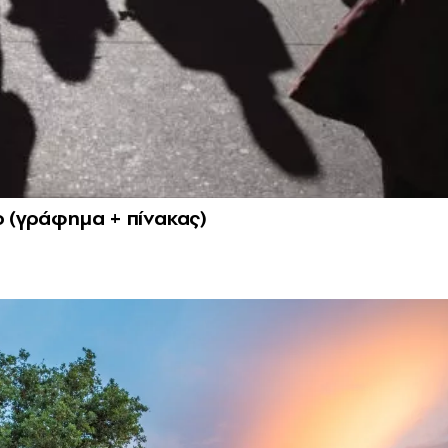
ο (γράφημα + πίνακας)