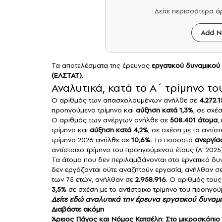
Δείτε περισσότερα 
Add N
Τα αποτελέσματα της έρευνας
εργατικού δυναμικού
(ΕΛΣΤΑΤ)
.
Αναλυτικά, κατά το Α΄ τρίμηνο το
Ο αριθμός των απασχολουμένων ανήλθε σε
4.272.
προηγούμενο τρίμηνο και
αύξηση κατά 1,3%
, σε σχέ
Ο αριθμός των ανέργων ανήλθε σε
508.401 άτομα
,
τρίμηνο και
αύξηση κατά 4,2%
, σε σχέση με το αντί
τρίμηνο 2026 ανήλθε σε
10,6%.
Το ποσοστό
ανεργία
αντίστοιχο τρίμηνο του προηγούμενου έτους (Α’ 2025
Τα άτομα που δεν περιλαμβάνονται στο εργατικό δυ
δεν εργάζονται ούτε αναζητούν εργασία, ανήλθαν σ
των 75 ετών, ανήλθαν σε
2.958.916
. Ο αριθμός του
3,5%
σε σχέση με το αντίστοιχο τρίμηνο του προηγού
Δείτε
εδώ
αναλυτικά την έρευνα εργατικού δυναμι
Διαβάστε ακόμη
Άρειος Πάγος και Νόμος Κατσέλη: Στο μικροσκόπιο τ