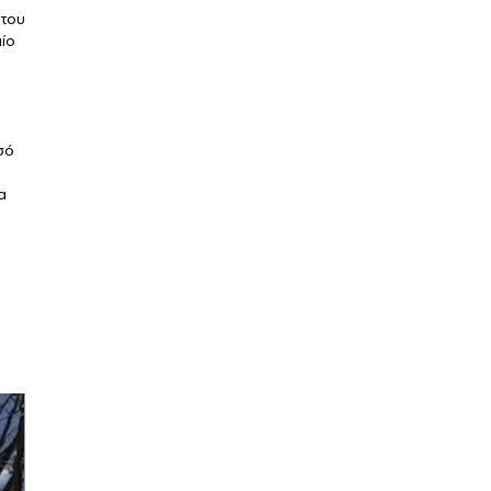
 του
ίο
σό
α