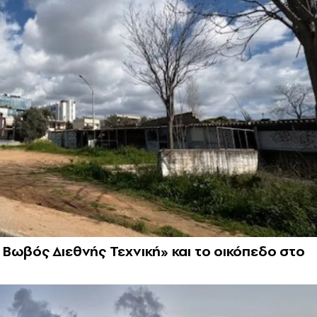
Βωβός Διεθνής Τεχνική» και το οικόπεδο στο