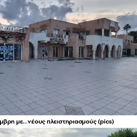
μβρη με…νέους πλειστηριασμούς (pics)