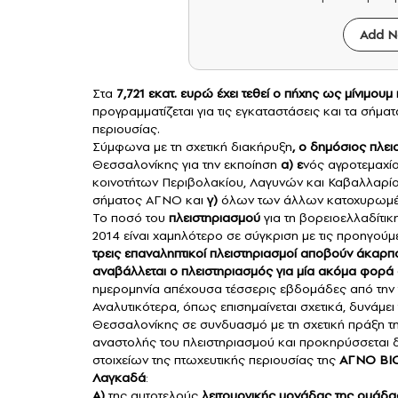
Add N
Στα
7,721 εκατ. ευρώ έχει τεθεί ο πήχης ως μίνιμο
προγραμματίζεται για τις εγκαταστάσεις και τα σήμ
περιουσίας.
Σύμφωνα με τη σχετική διακήρυξη
, ο δημόσιος πλει
Θεσσαλονίκης για την εκποίηση
α) ε
νός αγροτεμαχί
κοινοτήτων Περιβολακίου, Λαγυνών και Καβαλλαρίου 
σήματος ΑΓΝΟ και
γ)
όλων των άλλων κατοχυρωμέ
Το ποσό του
πλειστηριασμού
για τη βορειοελλαδίτι
2014 είναι χαμηλότερο σε σύγκριση με τις προηγούμ
τρεις επαναληπτικοί πλειστηριασμοί αποβούν άκα
αναβάλλεται ο πλειστηριασμός για μία ακόμα φορά 
ημερομηνία απέχουσα τέσσερις εβδομάδες από την τ
Αναλυτικότερα, όπως επισημαίνεται σχετικά, δυνάμε
Θεσσαλονίκης σε συνδυασμό με τη σχετική πράξη τ
αναστολής του πλειστηριασμού και προκηρύσσεται 
στοιχείων της πτωχευτικής περιουσίας της
ΑΓΝΟ ΒΙΟΜ
Λαγκαδά
:
Α)
της αυτοτελούς
λειτουργικής μονάδας της ομάδα