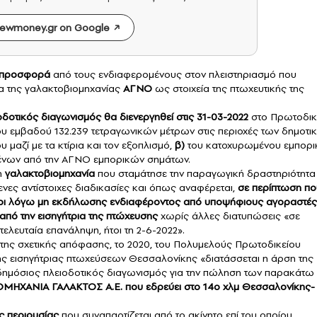
ewmoney.gr on Google
υμ προσφορά
από τους ενδιαφερομένους στον πλειστηριασμό που
ατα της γαλακτοβιομηχανίας
ΑΓΝΟ
ως στοιχεία της πτωχευτικής της
οδοτικός διαγωνισμός θα διενεργηθεί στις 31-03-2022
στο Πρωτοδικ
ου εμβαδού 132.239 τετραγωνικών μέτρων στις περιοχές των δημοτι
μαζί με τα κτίρια και τον εξοπλισμό,
β)
του κατοχυρωμένου εμπορι
νων από την ΑΓΝΟ εμπορικών σημάτων.
κη
γαλακτοβιομηχανία
που σταμάτησε την παραγωγική δραστηριότητα
ενες αντίστοιχες διαδικασίες και όπως αναφέρεται,
σε περίπτωση πο
ρποι λόγω μη εκδήλωσης ενδιαφέροντος από υποψήφιους αγοραστές
από την εισηγήτρια της πτώχευσης
χωρίς άλλες διατυπώσεις «σε
ελευταία επανάληψη, ήτοι τη 2-6-2022».
ι της σχετικής απόφασης, το 2020, του Πολυμελούς Πρωτοδικείου
ης εισηγήτριας πτωχεύσεων Θεσσαλονίκης «διατάσσεται η άρση της
δημόσιος πλειοδοτικός διαγωνισμός για την πώληση των παρακάτω
ΗΧΑΝΙΑ ΓΑΛΑΚΤΟΣ Α.Ε. που εδρεύει στο 14ο χλμ Θεσσαλονίκης-
ς περιουσίας
που συναπαρτίζεται από το ακίνητο επί του οποίου