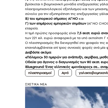
βρίσκεται η βιομηχανική μονάδα επεξεργασίας γάλ
ηλεκτρομηχανολογικού εξοπλισμού και των μηχανημ
σύνολο για την εξυπηρέτηση της επεξεργασίας γάλ
Β) του εμπορικού σήματος ΑΓΝΟ
και
Γ)
των επιμέρους εμπορικών σημάτων
(ΑΓΝΟ CHOCO 
εταιρεία.
Η τιμή πρώτης προσφοράς είναι
7,5 εκατ. ευρώ ανα
των 221 χιλ. ευρώ αναφορικά με τα υπό εκποίηση Γ 
Ο πλειστηριασμός θα διενεργηθεί στο γραφείο της
επαναλαμβάνεται επί τρεις συνεχείς φορές ανά μία
Διαβάστε ακόμα:
«Πόλεμος» 30 ημερών για ανάπτυξη, ακρίβεια, μισθού
Oδεύει για άγονος ο διαγωνισμός των 80 εκατ. ευρώ
Blueground: Ένας ελληνικός «μονόκερος» σε… αναμ
πλειστηριασμοί
Αγνό
γαλακτοβιομηχανί
ΣXETIKA NEA