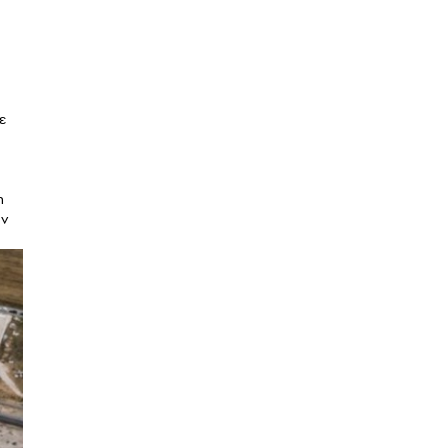
ε
η
ων