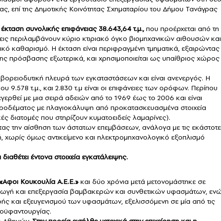
ας, επί της Δημοτικής Κοινότητας Σχηματαρίου του Δήμου Τανάγρας
 έκταση συνολικής επιφάνειας 38.643,64 τ.μ.,
που προέρχεται από τη
ις περιλαμβάνουν κύριο κτιριακό όγκο βιομηχανικών αιθουσών και
κό καθαρισμό. Η έκταση είναι περιφραγμένη τμηματικά, εξαιρώντας
τητης πρόσβασης εξωτερικά, και χρησιμοποιείται ως υπαίθριος χώρος
 βορειοδυτική πλευρά των εγκαταστάσεων και είναι ανενεργός. Η
υ 9.578 τ.μ., και 2.830 τ.μ είναι οι επιφάνειες των ορόφων. Περίπου
νεγερθεί με μια σειρά αδειών από το 1969 έως το 2006 και είναι
ροδέματος με πλαγιοκάλυψη από προκατασκευασμένα στοιχεία
ές διατομές που στηρίζουν κυματοειδείς λαμαρίνες).
ντας την αίσθηση των άστατων επεμβάσεων, ανάλογα με τις εκάστοτε
κή, χωρίς όμως αντικείμενο και ηλεκτρομηχανολογικό εξοπλισμό
 διαθέτει έντονα στοιχεία εγκατάλειψης.
«Αφοι Κουκουλία Α.Ε.Ε.»
και δύο χρόνια μετά μετονομάστηκε σε
ωγή και επεξεργασία βαμβακερών και συνθετικών υφασμάτων, ενώ
φής και εξευγενισμού των υφασμάτων, εξελισσόμενη σε μία από τις
τοϋφαντουργίας.
ιο Αθηνών.
Στην πορεία εισήλθε μετοχικά στην επιχείρηση και η