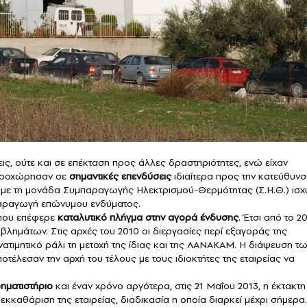
, ούτε και σε επέκταση προς άλλες δραστηριότητες, ενώ είχαν
 προχώρησαν σε
σημαντικές επενδύσεις
ιδιαίτερα προς την κατεύθυνσ
 με τη μονάδα Συμπαραγωγής Ηλεκτρισμού-Θερμότητας (Σ.Η.Θ.) ισ
παραγωγή επώνυμου ενδύματος.
 που επέφερε
καταλυτικό πλήγμα στην αγορά ένδυσης
. Έτσι από το 2
οβλημάτων. Στις αρχές του 2010 οι διεργασίες περί εξαγοράς της
τιμητικό ράλι τη μετοχή της ίδιας και της ΛΑΝΑΚΑΜ. Η διάψευση τ
τέλεσαν την αρχή του τέλους με τους ιδιοκτήτες της εταιρείας να
ηματιστήριο
και έναν χρόνο αργότερα, στις 21 Μαΐου 2013, η έκτακτη
καθάριση της εταιρείας, διαδικασία η οποία διαρκεί μέχρι σήμερα.