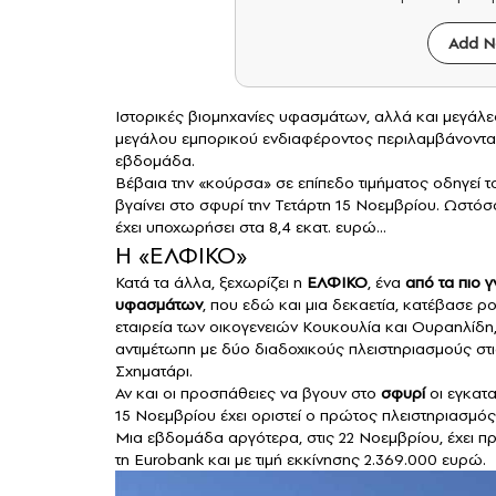
Add N
Ιστορικές βιομηχανίες υφασμάτων, αλλά και μεγάλ
μεγάλου εμπορικού ενδιαφέροντος περιλαμβάνονται
εβδομάδα.
Βέβαια την «κούρσα» σε επίπεδο τιμήματος οδηγεί τ
βγαίνει στο σφυρί την Τετάρτη 15 Νοεμβρίου. Ωστόσ
έχει υποχωρήσει στα 8,4 εκατ. ευρώ…
Η «ΕΛΦΙΚΟ»
Κατά τα άλλα, ξεχωρίζει η
ΕΛΦΙΚΟ
, ένα
από τα πιο 
υφασμάτων
, που εδώ και μια δεκαετία, κατέβασε ρ
εταιρεία των οικογενειών Κουκουλία και Ουραηλίδη,
αντιμέτωπη με δύο διαδοχικούς πλειστηριασμούς στις
Σχηματάρι.
Αν και οι προσπάθειες να βγουν στο
σφυρί
οι εγκατα
15 Νοεμβρίου έχει οριστεί ο πρώτος πλειστηριασμός
Μια εβδομάδα αργότερα, στις 22 Νοεμβρίου, έχει πρ
τη Eurobank και με τιμή εκκίνησης 2.369.000 ευρώ.