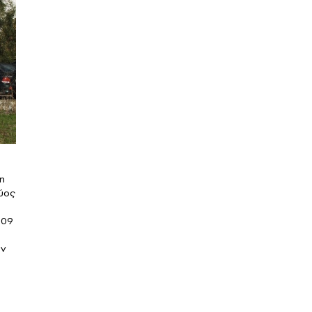
η
χύος
009
ων