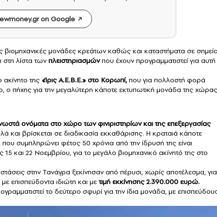
ewmoney.gr on Google
ες βιομηχανικές μονάδες κρεάτων καθώς και καταστήματα σε σημεί
 στη λίστα των
πλειστηριασμών
που έχουν προγραμματιστεί για αυτή
ο ακίνητο της
«Ίρις Α.Ε.Β.Ε.» στο Κορωπί,
που για πολλοστή φορά
ο, ο πήχης για την μεγαλύτερη κάποτε εκτυπωτική μονάδα της χώρας
γνωστά ονόματα στο χώρο των φινιριστηρίων και της επεξεργασίας
ολά και βρίσκεται σε διαδικασία εκκαθάρισης. Η κραταιά κάποτε
 που συμπληρώνει φέτος 50 χρόνια από την ίδρυσή της είναι
 15 και 22 Νοεμβρίου, για το μεγάλο βιομηχανικό ακίνητό της στο
στάσεις στην Τανάγρα ξεκίνησαν από πέρυσι, χωρίς αποτέλεσμα, για 
 με επισπεύδοντα ιδιώτη και με
τιμή εκκίνησης 2.390.000 ευρώ.
ογραμματιστεί το δεύτερο σφυρί για την ίδια μονάδα, με επισπεύδου