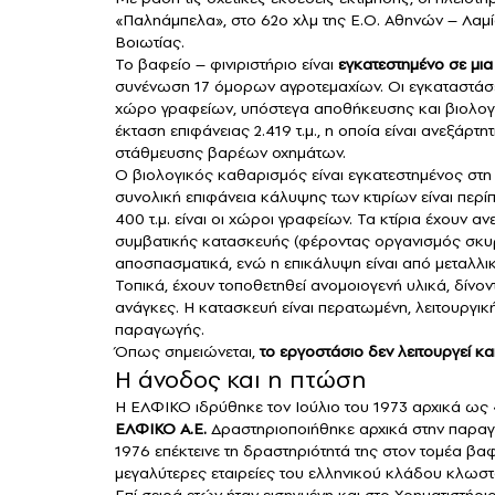
«Παληάμπελα», στο 62ο χλμ της Ε.Ο. Αθηνών – Λαμί
Βοιωτίας.
Το βαφείο – φινιριστήριο είναι
εγκατεστημένο σε μια
συνένωση 17 όμορων αγροτεμαχίων. Οι εγκαταστάσε
χώρο γραφείων, υπόστεγα αποθήκευσης και βιολογι
έκταση επιφάνειας 2.419 τ.μ., η οποία είναι ανεξάρ
στάθμευσης βαρέων οχημάτων.
Ο βιολογικός καθαρισμός είναι εγκατεστημένος στη
συνολική επιφάνεια κάλυψης των κτιρίων είναι περίπο
400 τ.μ. είναι οι χώροι γραφείων. Τα κτίρια έχουν α
συμβατικής κατασκευής (φέροντας οργανισμός σκυ
αποσπασματικά, ενώ η επικάλυψη είναι από μεταλλικ
Τοπικά, έχουν τοποθετηθεί ανομοιογενή υλικά, δίνο
ανάγκες. Η κατασκευή είναι περατωμένη, λειτουργι
παραγωγής.
Όπως σημειώνεται,
το εργοστάσιο δεν λειτουργεί και
Η άνοδος και η πτώση
Η ΕΛΦΙΚΟ ιδρύθηκε τον Ιούλιο του 1973 αρχικά ως
ΕΛΦΙΚΟ Α.Ε.
Δραστηριοποιήθηκε αρχικά στην παραγ
1976 επέκτεινε τη δραστηριότητά της στον τομέα βα
μεγαλύτερες εταιρείες του ελληνικού κλάδου κλωσ
Επί σειρά ετών ήταν εισηγμένη και στο Χρηματιστήρ