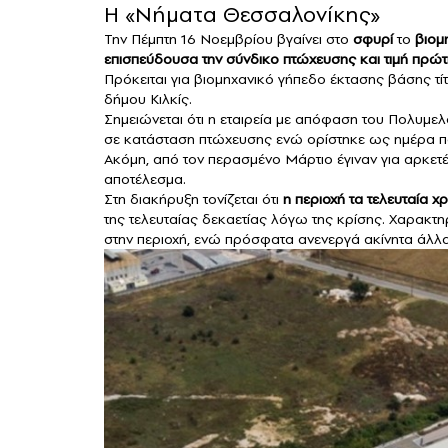
Η «Νήματα Θεσσαλονίκης»
Την Πέμπτη 16 Νοεμβρίου βγαίνει στο
σφυρί
το
βιομη
επισπεύδουσα την σύνδικο πτώχευσης και τιμή πρώ
Πρόκειται για βιομηχανικό γήπεδο έκτασης βάσης τίτλ
δήμου Κιλκίς.
Σημειώνεται ότι η εταιρεία με απόφαση του Πολυμ
σε κατάσταση πτώχευσης ενώ ορίστηκε ως ημέρα π
Ακόμη, από τον περασμένο Μάρτιο έγιναν για αρκετ
αποτέλεσμα.
Στη διακήρυξη τονίζεται ότι
η περιοχή τα τελευταία χρ
της τελευταίας δεκαετίας λόγω της κρίσης. Χαρακτη
στην περιοχή, ενώ πρόσφατα ανενεργά ακίνητα άλλα