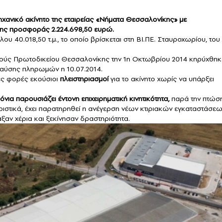
χανικό ακίνητο της εταιρείας «Νήματα Θεσσαλονίκης» με
της προσφοράς 2.224.698,50 ευρώ.
ου 40.018,50 τ.μ., το οποίο βρίσκεται στη ΒΙ.ΠΕ. Σταυροχωρίου, του
ελούς Πρωτοδικείου Θεσσαλονίκης την 1η Οκτωβρίου 2014 κηρύχθηκ
αύσης πληρωμών η 10.07.2014.
ές φορές εκούσιοι
πλειστηριασμοί
για το ακίνητο χωρίς να υπάρξει
όνια παρουσιάζει έντονη επιχειρηματική κινητικότητα,
παρά την πτώσ
ριστικά, έχει παρατηρηθεί η ανέγερση νέων κτιριακών εγκαταστάσε
ξαν χέρια και ξεκίνησαν δραστηριότητα.