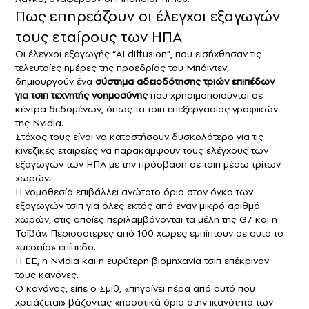
Πως επηρεάζουν οι έλεγχοι εξαγωγών
τους εταίρους των ΗΠΑ
Οι έλεγχοι εξαγωγής “AI diffusion”, που εισήχθησαν τις
τελευταίες ημέρες της προεδρίας του Μπάιντεν,
δημιουργούν ένα
σύστημα αδειοδότησης τριών επιπέδων
για τσιπ τεχνητής νοημοσύνης
που χρησιμοποιούνται σε
κέντρα δεδομένων, όπως τα τσιπ επεξεργασίας γραφικών
της Nvidia.
Στόχος τους είναι να καταστήσουν δυσκολότερο για τις
κινεζικές εταιρείες να παρακάμψουν τους ελέγχους των
εξαγωγών των ΗΠΑ με την πρόσβαση σε τσιπ μέσω τρίτων
χωρών.
Η νομοθεσία επιβάλλει ανώτατο όριο στον όγκο των
εξαγωγών τσιπ για όλες εκτός από έναν μικρό αριθμό
χωρών, στις οποίες περιλαμβάνονται τα μέλη της G7 και η
Ταϊβάν. Περισσότερες από 100 χώρες εμπίπτουν σε αυτό το
«μεσαίο» επίπεδο.
Η ΕΕ, η Nvidia και η ευρύτερη βιομηχανία τσιπ επέκριναν
τους κανόνες.
Ο κανόνας, είπε ο Σμιθ, «πηγαίνει πέρα ​​από αυτό που
χρειάζεται» βάζοντας «ποσοτικά όρια στην ικανότητα των