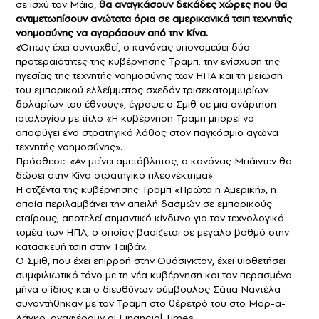
σε ισχύ τον Μάιο,
θα αναγκάσουν δεκάδες χώρες που θα
αντιμετωπίσουν ανώτατα όρια σε αμερικανικά τσιπ τεχνητής
νοημοσύνης να αγοράσουν από την Κίνα.
«Όπως έχει συνταχθεί, ο κανόνας υπονομεύει δύο
προτεραιότητες της κυβέρνησης Τραμπ: την ενίσχυση της
ηγεσίας της τεχνητής νοημοσύνης των ΗΠΑ και τη μείωση
του εμπορικού ελλείμματος σχεδόν τρισεκατομμυρίων
δολαρίων του έθνους», έγραψε ο Σμιθ σε μια ανάρτηση
ιστολογίου με τίτλο «Η κυβέρνηση Τραμπ μπορεί να
αποφύγει ένα στρατηγικό λάθος στον παγκόσμιο αγώνα
τεχνητής νοημοσύνης».
Πρόσθεσε: «Αν μείνει αμετάβλητος, ο κανόνας Μπάιντεν θα
δώσει στην Κίνα στρατηγικό πλεονέκτημα».
Η ατζέντα της κυβέρνησης Τραμπ «Πρώτα η Αμερική», η
οποία περιλαμβάνει την απειλή δασμών σε εμπορικούς
εταίρους, αποτελεί σημαντικό κίνδυνο για τον τεχνολογικό
τομέα των ΗΠΑ, ο οποίος βασίζεται σε μεγάλο βαθμό στην
κατασκευή τσιπ στην Ταϊβάν.
Ο Σμιθ, που έχει επιρροή στην Ουάσιγκτον, έχει υιοθετήσει
συμφιλιωτικό τόνο με τη νέα κυβέρνηση και τον περασμένο
μήνα ο ίδιος και ο διευθύνων σύμβουλος Σάτια Ναντέλα
συναντήθηκαν με τον Τραμπ στο θέρετρό του στο Μαρ-α-
Λάγκο, αναφέρουν οι Financial Times.