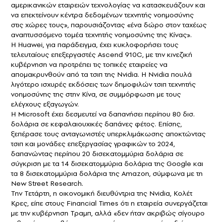
αμερικανικών εταιρειών τεχνολογίας να κατασκευάζουν και
να επεκτείνουν κέντρα δεδομένων τεχνητής νοημοσύνης
στις χώρες τους», παρουσιάζοντας «ένα δώρο στον ταχέως
αναπτυσσόμενο τομέα τεχνητής νοημοσύνης της Κίνας».
Η Huawei, για παράδειγμα, έχει κυκλοφορήσει τους
τελευταίους επεξεργαστές Ascend 910C, με την κινεζική
κυβέρνηση να προτρέπει τις τοπικές εταιρείες να
απομακρυνθούν από τα τσιπ της Nvidia. Η Nvidia πουλά
λιγότερο ισχυρές εκδόσεις των δημοφιλών τσιπ τεχνητής
νοημοσύνης της στην Κίνα, σε συμμόρφωση με τους
ελέγχους εξαγωγών.
Η Microsoft έχει δεσμευτεί να δαπανήσει περίπου 80 δισ.
δολάρια σε κεφαλαιουχικές δαπάνες φέτος. Επίσης,
ξεπέρασε τους ανταγωνιστές υπερκλιμάκωσης αποκτώντας
τσιπ και μονάδες επεξεργασίας γραφικών το 2024,
δαπανώντας περίπου 20 δισεκατομμύρια δολάρια σε
σύγκριση με τα 14 δισεκατομμύρια δολάρια της Google και
τα 8 δισεκατομμύρια δολάρια της Amazon, σύμφωνα με τη
New Street Research.
Την Τετάρτη, η οικονομική διευθύντρια της Nvidia, Κολέτ
Κρες, είπε στους Financial Times ότι η εταιρεία συνεργάζεται
με την κυβέρνηση Τραμπ, αλλά «δεν ήταν ακριβώς σίγουρο