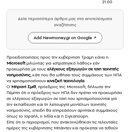
21:00
Δείτε περισσότερα άρθρα μας στα αποτελέσματα
αναζήτησης
Add Newmoney.gr on Google
Προειδοποιήσεις προς την κυβέρνηση Τραμπ κάνει η
Microsoft
μιλώντας για «στρατηγικό λάθος» εάν
προχωρήσει με τους
ελέγχους εξαγωγών σε
τσιπ
τεχνητής
νοημοσύνης,
κάτι που θα ωθήσει τους συμμάχους των ΗΠΑ
να χρησιμοποιήσουν
κινεζική τεχνολογία
.
Ο
Μπραντ Σμιθ
, πρόεδρος της Microsoft, δήλωσε την
Πέμπτη ότι ο πρόεδρος των ΗΠΑ δεν πρέπει να προχωρήσει
σε ελέγχους εξαγωγών σε τσιπ που χρησιμοποιούνται για
την εκπαίδευση και τη λειτουργία μοντέλων τεχνητής
νοημοσύνης, επειδή θα επηρεάσουν αρνητικά συμμάχους
όπως το Ισραήλ, η Ινδία και η Σιγκαπούρη.
Είπε ότι οι περιορισμοί, που ανακοινώθηκαν τις τελευταίες
ημέρες της κυβέρνησης Μπάιντεν και πρόκειται να τεθούν