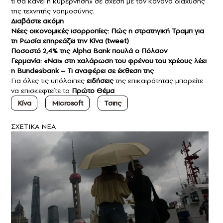
τι θα κάνει η κυβέρνηση» σε σχέση με τον κανόνα διάχυσης
της τεχνητής νοημοσύνης.
Διαβάστε ακόμη
Νέες οικονομικές ισορροπίες: Πώς η στρατηγική Τραμπ για
τη Ρωσία επηρεάζει την Κίνα (tweet)
Ποσοστό 2,4% της Alpha Bank πουλά ο Πόλσον
Γερμανία: «Ναι» στη χαλάρωση του φρένου του χρέους λέει
η Bundesbank – Τι αναφέρει σε έκθεση της
Για όλες τις υπόλοιπες
ειδήσεις
της επικαιρότητας μπορείτε
να επισκεφτείτε το
Πρώτο Θέμα
Κίνα
Microsoft
Τσιπς
ΣXETIKA NEA